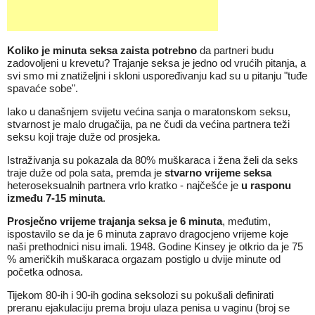
Koliko je minuta seksa zaista potrebno
da partneri budu
zadovoljeni u krevetu? Trajanje seksa je jedno od vrućih pitanja, a
svi smo mi znatiželjni i skloni uspoređivanju kad su u pitanju "tuđe
spavaće sobe".
Iako u današnjem svijetu većina sanja o maratonskom seksu,
stvarnost je malo drugačija, pa ne čudi da većina partnera teži
seksu koji traje duže od prosjeka.
Istraživanja su pokazala da 80% muškaraca i žena želi da seks
traje duže od pola sata, premda je
stvarno vrijeme seksa
heteroseksualnih partnera vrlo kratko - najčešće je
u rasponu
između 7-15 minuta
.
Prosječno vrijeme trajanja seksa je 6 minuta
, međutim,
ispostavilo se da je 6 minuta zapravo dragocjeno vrijeme koje
naši prethodnici nisu imali. 1948. Godine Kinsey je otkrio da je 75
% američkih muškaraca orgazam postiglo u dvije minute od
početka odnosa.
Tijekom 80-ih i 90-ih godina seksolozi su pokušali definirati
preranu ejakulaciju prema broju ulaza penisa u vaginu (broj se