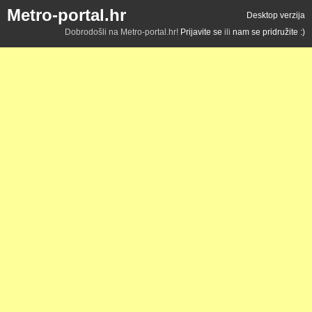
Metro-portal.hr
Desktop verzija
Dobrodošli na Metro-portal.hr!
Prijavite se
ili
nam se pridružite :)