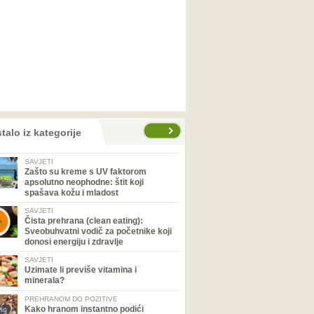
talo iz kategorije
SAVJETI
Zašto su kreme s UV faktorom
apsolutno neophodne: štit koji
spašava kožu i mladost
SAVJETI
Čista prehrana (clean eating):
Sveobuhvatni vodič za početnike koji
donosi energiju i zdravlje
SAVJETI
Uzimate li previše vitamina i
minerala?
PREHRANOM DO POZITIVE
Kako hranom instantno podići