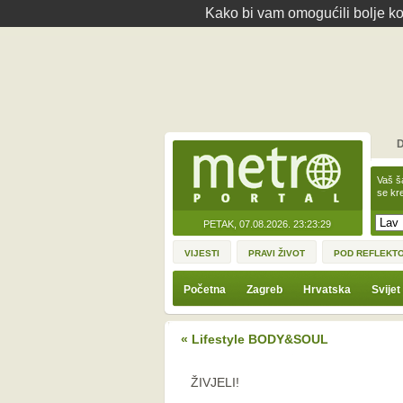
Kako bi vam omogućili bolje kor
D
Vaš š
se kre
PETAK, 07.08.2026.
23:23:29
VIJESTI
PRAVI ŽIVOT
POD REFLEKT
Početna
Zagreb
Hrvatska
Svijet
« Lifestyle BODY&SOUL
ŽIVJELI!