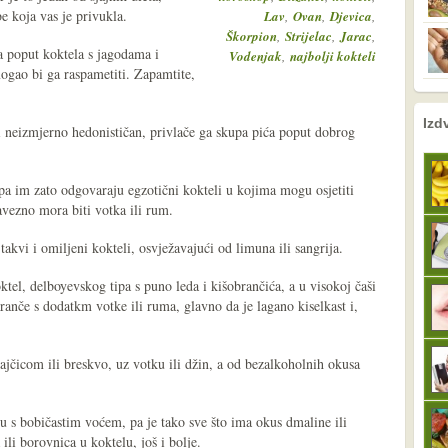
e koja vas je privukla.
,
,
,
Lav
Ovan
Djevica
,
,
,
Škorpion
Strijelac
Jarac
a poput koktela s jagodama i
,
Vodenjak
najbolji kokteli
ogao bi ga raspametiti. Zapamtite,
nema prethodne s
sljedeće
Izd
 i neizmjerno hedonističan, privlače ga skupa pića poput dobrog
 pa im zato odgovaraju egzotični kokteli u kojima mogu osjetiti
avezno mora biti votka ili rum.
takvi i omiljeni kokteli, osvježavajući od limuna ili sangrija.
ktel, delboyevskog tipa s puno leda i kišobrančića, a u visokoj čaši
ranče s dodatkm votke ili ruma, glavno da je lagano kiselkast i,
rajčicom ili breskvo, uz votku ili džin, a od bezalkoholnih okusa
u s bobičastim voćem, pa je tako sve što ima okus dmaline ili
ili borovnica u koktelu, još i bolje.