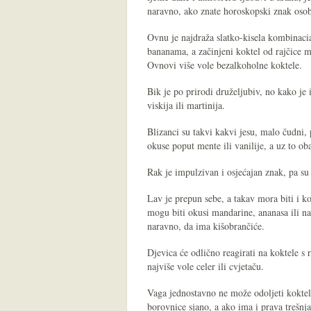
naravno, ako znate horoskopski znak osob
Ovnu je najdraža slatko-kisela kombinaci
bananama, a začinjeni koktel od rajčice m
Ovnovi više vole bezalkoholne koktele.
Bik je po prirodi druželjubiv, no kako je
viskija ili martinija.
Blizanci su takvi kakvi jesu, malo čudni,
okuse poput mente ili vanilije, a uz to ob
Rak je impulzivan i osjećajan znak, pa su 
Lav je prepun sebe, a takav mora biti i ko
mogu biti okusi mandarine, ananasa ili na
naravno, da ima kišobrančiće.
Djevica će odlično reagirati na koktele s 
najviše vole celer ili cvjetaču.
Vaga jednostavno ne može odoljeti koktel
borovnice sjano, a ako ima i prava trešnja 