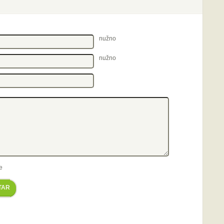
nužno
nužno
e
TAR