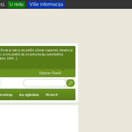
s).
U redu
Više informacija
škola je takva da potiče učenje napamet, idealna je
te, a sve potiče da se pokoravaju autoritetima
leke 1904. :)
Stjepan Radić
TRAŽI
roskop
Iza ogledala
Hi-tech