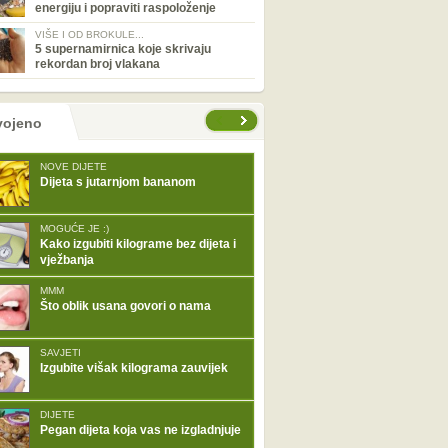
energiju i popraviti raspoloženje
VIŠE I OD BROKULE...
5 supernamirnica koje skrivaju
rekordan broj vlakana
tranice
vojeno
NOVE DIJETE
Dijeta s jutarnjom bananom
MOGUĆE JE :)
Kako izgubiti kilograme bez dijeta i
vježbanja
MMM
Što oblik usana govori o nama
SAVJETI
Izgubite višak kilograma zauvijek
DIJETE
Pegan dijeta koja vas ne izgladnjuje