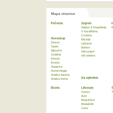
Mapa stranice
Početna
Zagreb
Najave & Događanja
K
U kazalištima
U kinima
Horoskop
Klizanje
Dnevni
Ljekarne
Tjedni
Bolnice
Mjesečni
Hitni prijem
Godišnji
Info telefoni
Kineski
Erotski
Sanjarica
Numerologija
Analiza datuma
Iza ogledala
Analiza imena
Biznis
Lifestyle
Gastro
T
Auto
Body&Soul
Moda&Stil
Casa