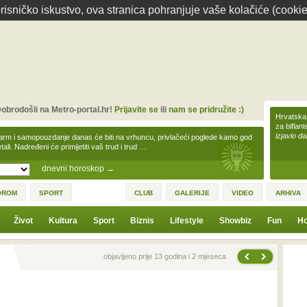
isničko iskustvo, ova stranica pohranjuje vaše kolačiće (cookie
obrodošli na Metro-portal.hr!
Prijavite se
ili
nam se pridružite :)
Hrvatska 
za biflan
izjavio da
arm i samopouzdanje danas će biti na vrhuncu, privlačeći poglede kamo god
tali. Nadređeni će primijetiti vaš trud i trud …
dnevni horoskop
→
OROM
SPORT
CLUB
GALERIJE
VIDEO
ARHIVA
Život
Kultura
Sport
Biznis
Lifestyle
Showbiz
Fun
Ho
Sljedeća vijest
Prethodna vijest
objavljeno prije 13 godina i 2 mjeseca