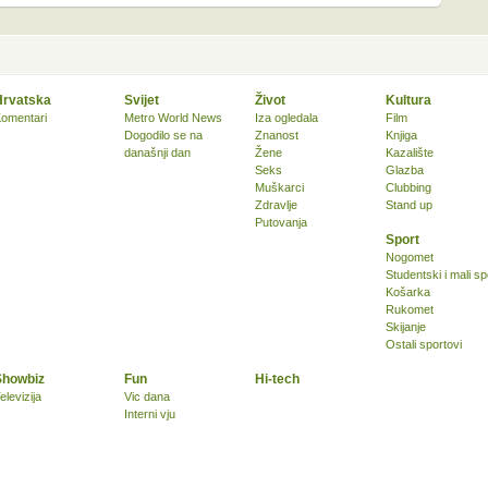
Hrvatska
Svijet
Život
Kultura
omentari
Metro World News
Iza ogledala
Film
Dogodilo se na
Znanost
Knjiga
današnji dan
Žene
Kazalište
Seks
Glazba
Muškarci
Clubbing
Zdravlje
Stand up
Putovanja
Sport
Nogomet
Studentski i mali sp
Košarka
Rukomet
Skijanje
Ostali sportovi
Showbiz
Fun
Hi-tech
elevizija
Vic dana
Interni vju