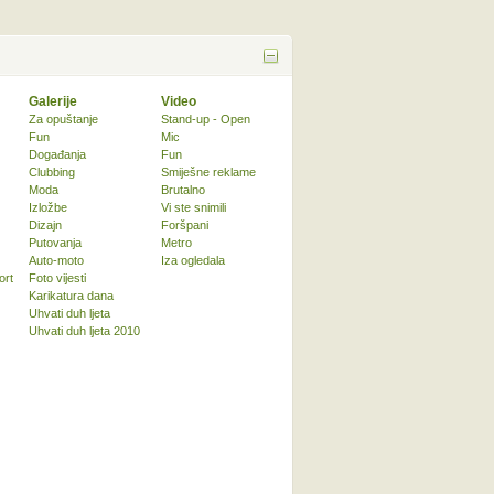
Galerije
Video
Za opuštanje
Stand-up - Open
Fun
Mic
Događanja
Fun
Clubbing
Smiješne reklame
Moda
Brutalno
Izložbe
Vi ste snimili
Dizajn
Foršpani
Putovanja
Metro
Auto-moto
Iza ogledala
ort
Foto vijesti
Karikatura dana
Uhvati duh ljeta
Uhvati duh ljeta 2010