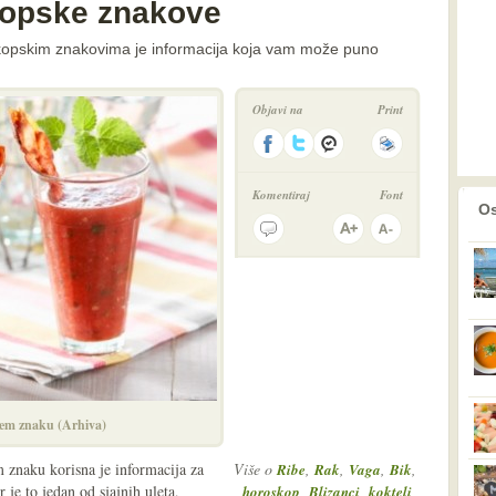
kopske znakove
oskopskim znakovima je informacija koja vam može puno
Objavi na
Print
Komentiraj
Font
prethodno
2
Os
jem znaku (Arhiva)
 znaku korisna je informacija za
Više o
,
,
,
,
Ribe
Rak
Vaga
Bik
r je to jedan od sjajnih uleta,
,
,
,
horoskop
Blizanci
kokteli