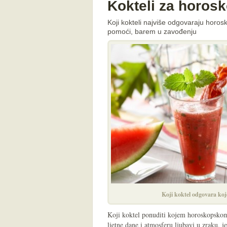
Kokteli za horos
Koji kokteli najviše odgovaraju hor
pomoći, barem u zavođenju
Koji koktel odgovara ko
Koji koktel ponuditi kojem horoskopskom
ljetne dane i atmosferu ljubavi u zraku, je