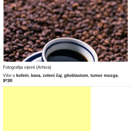
Fotografija vijesti (Arhiva)
Više o
kofein
,
kava
,
zeleni čaj
,
glioblastom
,
tumor mozga
,
IP3R