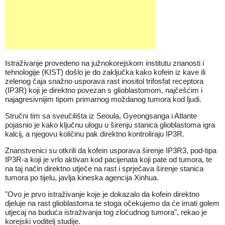
Istraživanje provedeno na južnokorejskom institutu znanosti i
tehnologije (KIST) došlo je do zaključka kako kofein iz kave ili
zelenog čaja snažno usporava rast inositol trifosfat receptora
(IP3R) koji je direktno povezan s glioblastomom, najčešćim i
najagresivnijim tipom primarnog moždanog tumora kod ljudi.
Stručni tim sa sveučilišta iz Seoula, Gyeongsanga i Atlante
pojasnio je kako ključnu ulogu u širenju stanica glioblastoma igra
kalcij, a njegovu količinu pak direktno kontroliraju IP3R.
Znanstvenici su otkrili da kofein usporava širenje IP3R3, pod-tipa
IP3R-a koji je vrlo aktivan kod pacijenata koji pate od tumora, te
na taj način direktno utječe na rast i sprječava širenje stanica
tumora po tijelu, javlja kineska agencija Xinhua.
"Ovo je prvo istraživanje koje je dokazalo da kofein direktno
djeluje na rast glioblastoma te stoga očekujemo da će imati golem
utjecaj na buduća istraživanja tog zloćudnog tumora", rekao je
korejski voditelj studije.