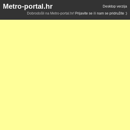
Metro-portal.hr
Desktop verzija
Dobrodošli na Metro-portal.hr!
Prijavite se
ili
nam se pridružite :)