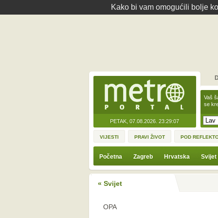
Kako bi vam omogućili bolje kor
D
Vaš š
se kre
PETAK, 07.08.2026.
23:29:07
VIJESTI
PRAVI ŽIVOT
POD REFLEKT
Početna
Zagreb
Hrvatska
Svijet
« Svijet
OPA