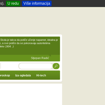
s).
U redu
Više informacija
škola je takva da potiče učenje napamet, idealna je
te, a sve potiče da se pokoravaju autoritetima
leke 1904. :)
Stjepan Radić
TRAŽI
roskop
Iza ogledala
Hi-tech