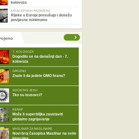
kolovoza
KRIZA EPSKIH RAZMJERA
Rijeke u Europi presušuju i dosežu
povijesne minimume
tranice
vojeno
7. KOLOVOZA
Dogodilo se na današnji dan - 7.
kolovoza
GROZNO
Znate li da jedete GMO hranu?
SOCIETAS JESU
Tko su isusovci?
KENAF
Može li superbiljka zaustaviti
globalno zagrijavanje
MASLINAR ZA MASLINARE
Novi broj časopisa Maslinar na svim
kioscima