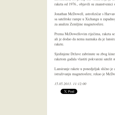
raketa od 1976., objavili su znanstvenici
Jonathan McDowell, astrofizičar s Harvarda
sa satelitske rampe u Xichangu u zapadno
za analizu Zemljine magnetosfere.
Prema McDowellovim riječima, raketa se mo
ali je dodao da nema naznaka da je lansir
rakete.
Sjedinjene Države zabrinute su zbog kine
raketom gađala vlastiti pokvareni satelit
Lansiranje rakete u ponedjeljak slično je 
istraživanju magnetosfere, rekao je McDo
15.05.2013. 11:12:00