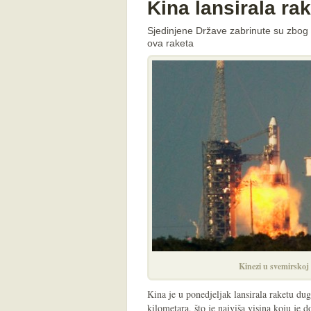
Kina lansirala ra
Sjedinjene Države zabrinute su zbog 
ova raketa
Kinezi u svemirskoj 
Kina je u ponedjeljak lansirala raketu d
kilometara, što je najviša visina koju je 