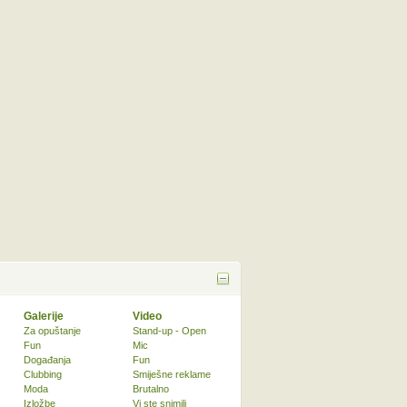
Galerije
Video
Za opuštanje
Stand-up - Open
Fun
Mic
Događanja
Fun
Clubbing
Smiješne reklame
Moda
Brutalno
Izložbe
Vi ste snimili