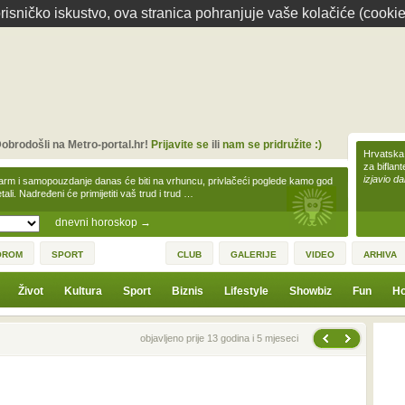
isničko iskustvo, ova stranica pohranjuje vaše kolačiće (cookie
obrodošli na Metro-portal.hr!
Prijavite se
ili
nam se pridružite :)
Hrvatska 
za biflan
izjavio da
arm i samopouzdanje danas će biti na vrhuncu, privlačeći poglede kamo god
tali. Nadređeni će primijetiti vaš trud i trud …
dnevni horoskop
→
OROM
SPORT
CLUB
GALERIJE
VIDEO
ARHIVA
Život
Kultura
Sport
Biznis
Lifestyle
Showbiz
Fun
Ho
Sljedeća vijest
Prethodna vijest
objavljeno prije 13 godina i 5 mjeseci