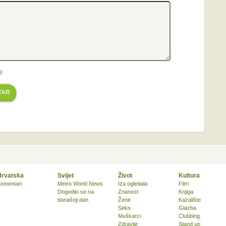
e
TAR
Hrvatska
Svijet
Život
Kultura
omentari
Metro World News
Iza ogledala
Film
Dogodilo se na
Znanost
Knjiga
današnji dan
Žene
Kazalište
Seks
Glazba
Muškarci
Clubbing
Zdravlje
Stand up