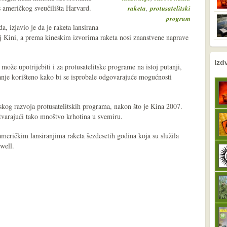
 s američkog sveučilišta Harvard.
,
raketa
protusatelitski
program
, izjavio je da je raketa lansirana
j Kini, a prema kineskim izvorima raketa nosi znanstvene naprave
nema prethodne s
sljedeće
Izd
že upotrijebiti i za protusatelitske programe na istoj putanji,
anje korišteno kako bi se isprobale odgovarajuće mogućnosti
skog razvoja protusatelitskih programa, nakon što je Kina 2007.
 stvarajući tako mnoštvo krhotina u svemiru.
američkim lansiranjima raketa šezdesetih godina koja su služila
well.