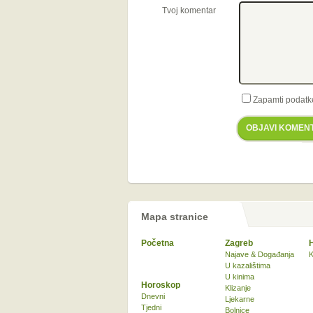
Tvoj komentar
Zapamti podatk
OBJAVI KOMEN
Mapa stranice
Početna
Zagreb
Najave & Događanja
K
U kazalištima
U kinima
Horoskop
Klizanje
Dnevni
Ljekarne
Tjedni
Bolnice