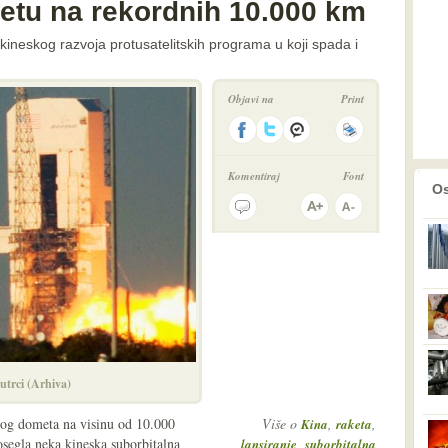
ketu na rekordnih 10.000 km
kineskog razvoja protusatelitskih programa u koji spada i
Objavi na
Print
Komentiraj
Font
prethodno
2
Os
utrci (Arhiva)
ugog dometa na visinu od 10.000
Više o
,
,
Kina
raketa
dosegla neka kineska suborbitalna
,
lansiranje
suborbitalna