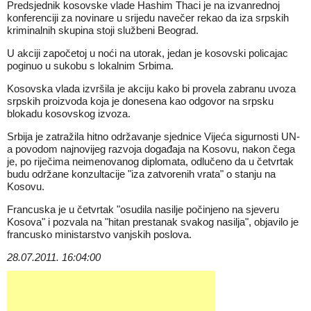
Predsjednik kosovske vlade Hashim Thaci je na izvanrednoj
konferenciji za novinare u srijedu navečer rekao da iza srpskih
kriminalnih skupina stoji službeni Beograd.
U akciji započetoj u noći na utorak, jedan je kosovski policajac
poginuo u sukobu s lokalnim Srbima.
Kosovska vlada izvršila je akciju kako bi provela zabranu uvoza
srpskih proizvoda koja je donesena kao odgovor na srpsku
blokadu kosovskog izvoza.
Srbija je zatražila hitno održavanje sjednice Vijeća sigurnosti UN-
a povodom najnovijeg razvoja događaja na Kosovu, nakon čega
je, po riječima neimenovanog diplomata, odlučeno da u četvrtak
budu održane konzultacije "iza zatvorenih vrata" o stanju na
Kosovu.
Francuska je u četvrtak "osudila nasilje počinjeno na sjeveru
Kosova" i pozvala na "hitan prestanak svakog nasilja", objavilo je
francusko ministarstvo vanjskih poslova.
28.07.2011. 16:04:00