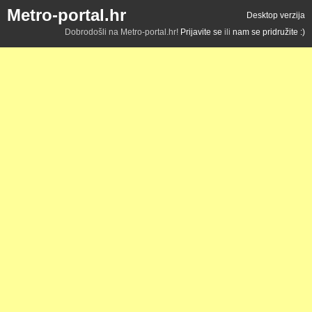
Metro-portal.hr
Desktop verzija
Dobrodošli na Metro-portal.hr!
Prijavite se
ili
nam se pridružite :)