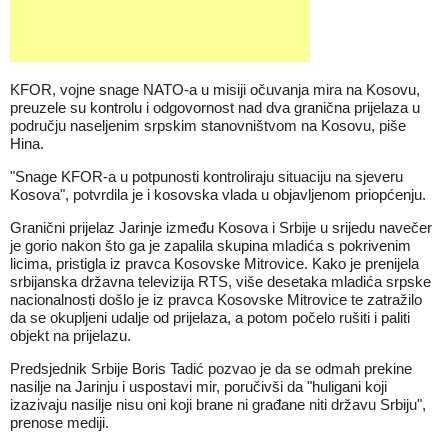
KFOR, vojne snage NATO-a u misiji očuvanja mira na Kosovu,
preuzele su kontrolu i odgovornost nad dva granična prijelaza u
području naseljenim srpskim stanovništvom na Kosovu, piše
Hina.
"Snage KFOR-a u potpunosti kontroliraju situaciju na sjeveru
Kosova", potvrdila je i kosovska vlada u objavljenom priopćenju.
Granični prijelaz Jarinje između Kosova i Srbije u srijedu navečer
je gorio nakon što ga je zapalila skupina mladića s pokrivenim
licima, pristigla iz pravca Kosovske Mitrovice. Kako je prenijela
srbijanska državna televizija RTS, više desetaka mladića srpske
nacionalnosti došlo je iz pravca Kosovske Mitrovice te zatražilo
da se okupljeni udalje od prijelaza, a potom počelo rušiti i paliti
objekt na prijelazu.
Predsjednik Srbije Boris Tadić pozvao je da se odmah prekine
nasilje na Jarinju i uspostavi mir, poručivši da "huligani koji
izazivaju nasilje nisu oni koji brane ni građane niti državu Srbiju",
prenose mediji.