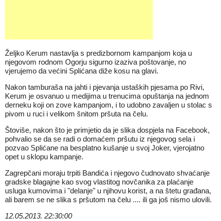
Željko Kerum nastavlja s predizbornom kampanjom koja u
njegovom rodnom Ogorju sigurno izaziva poštovanje, no
vjerujemo da većini Splićana diže kosu na glavi.
Nakon tamburaša na jahti i pjevanja ustaških pjesama po Rivi,
Kerum je osvanuo u medijima u trenucima opuštanja na jednom
derneku koji on zove kampanjom, i to udobno zavaljen u stolac s
pivom u ruci i velikom šnitom pršuta na čelu.
Štoviše, nakon što je primjetio da je slika dospjela na Facebook,
pohvalio se da se radi o domaćem pršutu iz njegovog sela i
pozvao Splićane na besplatno kušanje u svoj Joker, vjerojatno
opet u sklopu kampanje.
Zagrepčani moraju trpiti Bandića i njegovo čudnovato shvaćanje
gradske blagajne kao svog vlastitog novčanika za plaćanje
usluga kumovima i "delanje" u njihovu korist, a na štetu građana,
ali barem se ne slika s pršutom na čelu .... ili ga još nismo ulovili.
12.05.2013. 22:30:00