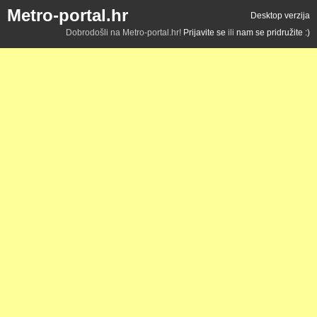
Metro-portal.hr
Desktop verzija
Dobrodošli na Metro-portal.hr!
Prijavite se
ili
nam se pridružite :)