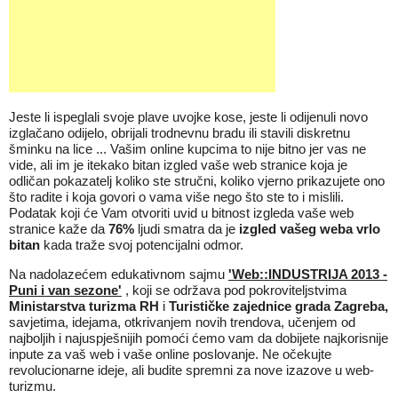
Jeste li ispeglali svoje plave uvojke kose, jeste li odijenuli novo
izglačano odijelo, obrijali trodnevnu bradu ili stavili diskretnu
šminku na lice ... Vašim online kupcima to nije bitno jer vas ne
vide, ali im je itekako bitan izgled vaše web stranice koja je
odličan pokazatelj koliko ste stručni, koliko vjerno prikazujete ono
što radite i koja govori o vama više nego što ste to i mislili.
Podatak koji će Vam otvoriti uvid u bitnost izgleda vaše web
stranice kaže da
76%
ljudi smatra da je
izgled vašeg weba vrlo
bitan
kada traže svoj potencijalni odmor.
Na nadolazećem edukativnom sajmu
'Web::INDUSTRIJA 2013 -
Puni i van sezone'
, koji se održava pod pokroviteljstvima
Ministarstva turizma RH
i
Turističke zajednice grada Zagreba,
savjetima, idejama, otkrivanjem novih trendova, učenjem od
najboljih i najuspješnijih pomoći ćemo vam da dobijete najkorisnije
inpute za vaš web i vaše online poslovanje. Ne očekujte
revolucionarne ideje, ali budite spremni za nove izazove u web-
turizmu.