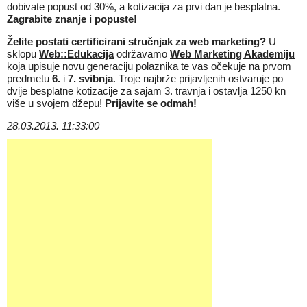
dobivate popust od 30%, a kotizacija za prvi dan je besplatna.
Zagrabite znanje i popuste!
Želite postati certificirani stručnjak za web marketing?
U
sklopu
Web::Edukacija
održavamo
Web Marketing Akademiju
koja
upisuje novu generaciju polaznika te vas očekuje na prvom
predmetu
6.
i
7. svibnja
. Troje najbrže prijavljenih ostvaruje po
dvije besplatne kotizacije za sajam 3. travnja i ostavlja 1250 kn
više u svojem džepu!
Prijavite se odmah!
28.03.2013. 11:33:00