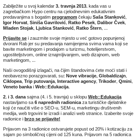
Zabilježite u svoj kalendar
3. travnja 2013.
kada vas u
zagrebačkom Hypo centru na cjelodnevnim edukativnim
predavanjima s bogatim
programom
čekaju
Saša Stanković
,
Igor Horvat
,
Siniša Gavrilović
,
Ratko Pesek
,
Dalibor Čvek
,
Mladen Stojak
,
Ljubica Stanković
,
Ratko Štern
, ...
Prijavite se
i zauzmite svoje mjesto u već gotovo popunjenoj
dvorani Rab jer su predavanja namijenjena svima vama koji se
bavite marketingom i prodajom u turizmu, hotelijerstvom,
ugostiteljstvom, online iznajmljivanjem, web dizajnom, web
marketingom, ...
Naši ovogodišnji izlagači, na čijim štandovima ćete moći stati i
neobavezno porazgovarati, su
:
Nove vibracije, Globaldizajn
,
Ciklopea
,
Trip putovanja
,
Interactive agency
,
Trikoder
,
Qmini
,
Veneto banka
i
Web::Edukacija
.
2. i 3. dana
sajma (4. i 5. travnja) u sklopu
Web::Edukacija
nastavljamo sa
6 naprednih radionica
za turističke djelatnike
koji će naučiti više o SEO-u, SEM-u, marketingu društvenih
medija, web trgovini te izradi i analizi web stranice. Izaberite svoje
radionice i
brzo se prijavite!
Prijavom na 3 radionice ostvarujete popust od 20% i kotizaciju za
sajam po simboličnoj cijeni od 125 kuna. Prijavom na 5 radionica