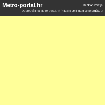
Metro-portal.hr
Desktop verzija
Dobrodošli na Metro-portal.hr!
Prijavite se
ili
nam se pridružite :)