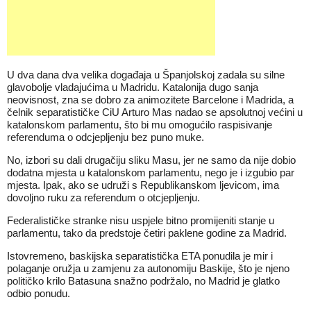
U dva dana dva velika događaja u Španjolskoj zadala su silne
glavobolje vladajućima u Madridu. Katalonija dugo sanja
neovisnost, zna se dobro za animozitete Barcelone i Madrida, a
čelnik separatističke CiU Arturo Mas nadao se apsolutnoj većini u
katalonskom parlamentu, što bi mu omogućilo raspisivanje
referenduma o odcjepljenju bez puno muke.
No, izbori su dali drugačiju sliku Masu, jer ne samo da nije dobio
dodatna mjesta u katalonskom parlamentu, nego je i izgubio par
mjesta. Ipak, ako se udruži s Republikanskom ljevicom, ima
dovoljno ruku za referendum o otcjepljenju.
Federalističke stranke nisu uspjele bitno promijeniti stanje u
parlamentu, tako da predstoje četiri paklene godine za Madrid.
Istovremeno, baskijska separatistička ETA ponudila je mir i
polaganje oružja u zamjenu za autonomiju Baskije, što je njeno
političko krilo Batasuna snažno podržalo, no Madrid je glatko
odbio ponudu.