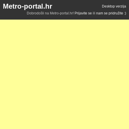
Metro-portal.hr
Desktop verzija
Dobrodošli na Metro-portal.hr!
Prijavite se
ili
nam se pridružite :)