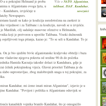
O-a u pokrajini Helmand je proba
Više o
,
,
NATO
Afganistan
banima u Afganistanu ovoga ljeta, u
,
,
,
talibani
ISAF
Kandahar
e - Kandaharu, izvješćuje u
saveznici
latchy Newspapers.
anu kazali su kako je koalicija usredotočena na zaokret iz
 vrijednost i za Talibane i za koaliciju, navodi se u izvješću.
nema prethodne s
sljedeće
Izd
k je Mardžah, cilj sadašnje masovne ofenzive u Helmandu,
vnika koji je pretvoren u uporište Talibana. Visoki dužnosnik
 osjetljivosti toga pitanja, kazao je: "To se seli u Kandahar. To je
On je bio sjedište bivše afganistanske kraljevske obitelji i baza
me vladavine njegova pokreta od sredine 90-ih do početka
sjednika Hamida Karzaija također dolazi iz Kandahara, gdje je
i čelnik pokrajinskog vijeća. Glavni prioritet Talibana je da
slabo suprostavljao, zbog malobrojnih snaga u toj pokrajini, za
eška.
iran Kandahar, mi ćemo imati miran Afganistan", izjavio je u
jine Kandahar. "Povijest i politika u Afganistanu oduvijek se
 tisuću kanadskih vojnika branilo Kandahar, što je omogućilo