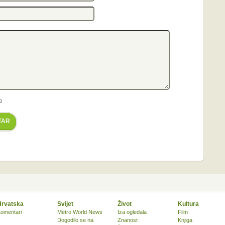
e
TAR
Hrvatska
Svijet
Život
Kultura
omentari
Metro World News
Iza ogledala
Film
Dogodilo se na
Znanost
Knjiga