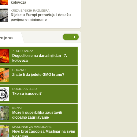
kolovoza
KRIZA EPSKIH RAZMJERA
Rijeke u Europi presušuju i dosežu
povijesne minimume
tranice
vojeno
7. KOLOVOZA
Dogodilo se na današnji dan - 7.
kolovoza
GROZNO
Znate li da jedete GMO hranu?
SOCIETAS JESU
Tko su isusovci?
KENAF
Može li superbiljka zaustaviti
globalno zagrijavanje
MASLINAR ZA MASLINARE
Novi broj časopisa Maslinar na svim
kioscima