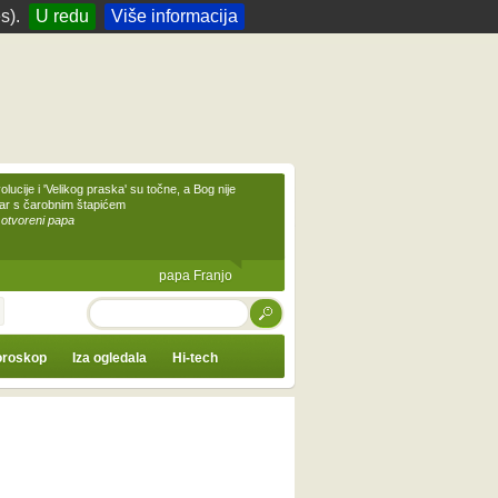
s).
U redu
Više informacija
olucije i 'Velikog praska' su točne, a Bog nije
čar s čarobnim štapićem
 otvoreni papa
papa Franjo
TRAŽI
roskop
Iza ogledala
Hi-tech