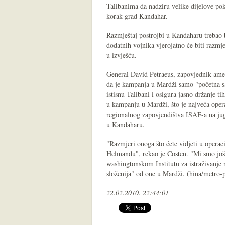
Talibanima da nadziru velike dijelove po
korak grad Kandahar.
Razmještaj postrojbi u Kandaharu trebao b
dodatnih vojnika vjerojatno će biti razmje
u izvješću.
General David Petraeus, zapovjednik ame
da je kampanja u Mardži samo "početna sal
istisnu Talibani i osigura jasno držanje t
u kampanju u Mardži, što je najveća oper
regionalnog zapovjendištva ISAF-a na jug
u Kandaharu.
"Razmjeri onoga što ćete vidjeti u operac
Helmandu", rekao je Costen. "Mi smo još u
washingtonskom Institutu za istraživanje 
složenija" od one u Mardži. (hina/metro-p
22.02.2010. 22:44:01