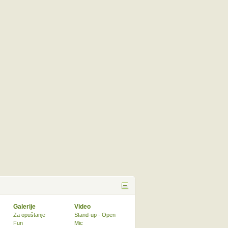
Galerije
Video
Za opuštanje
Stand-up - Open
Fun
Mic