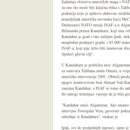
Sadašnja ofenziva američkih snaga i NAT
za ono što može biti ključna bitka s Tali
području koje je njihovo duhovno središt
ponedjeljak američka novinska kuća McC
Dužnosnici NATO misije ISAF-a u Afganist
Helmanda prema Kandaharu, koji ima veliku
Kandahar je grad s oko milijun ljudi, do
neugledan prašnjavi gradić s 85.000 stano
ISAF-a, koji nije želio biti imenovan zbog
sljedeći glavni cilj".
U Kandaharu je politička moć Afganistana. 
za osnivača Talibana mulu Omara, u vrije
američke intervencije 2001. Obitelj pred
njegov kontroverzni brat Ahmad Vali Karza
zauzmu Kandahar, a ISAF se tome do sada 
što mnogi stručnjaci vjeruju da je bila gr
"Kandahar znači Afganistan. Ako imamo m
intervjuu Toorajalai Vesa, guverner pokra
određuje iz Kandahara", istakao je.
Ipak, sve do posljednjih mjeseci, samo je