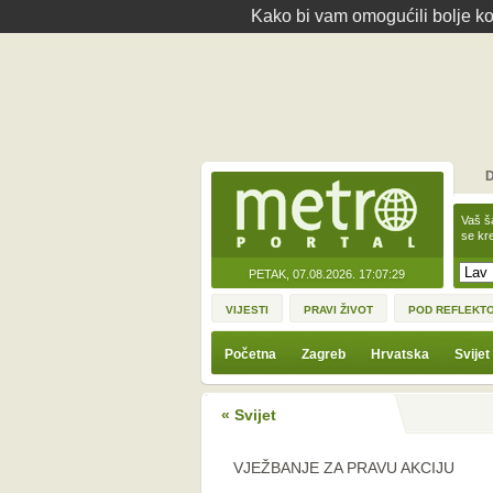
Kako bi vam omogućili bolje kor
D
Vaš š
se kre
PETAK, 07.08.2026.
17:07:29
VIJESTI
PRAVI ŽIVOT
POD REFLEKT
Početna
Zagreb
Hrvatska
Svijet
« Svijet
VJEŽBANJE ZA PRAVU AKCIJU