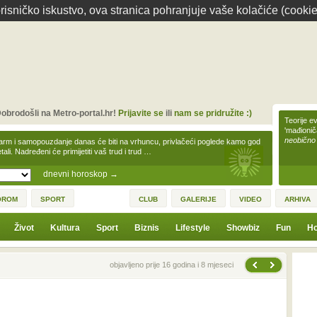
isničko iskustvo, ova stranica pohranjuje vaše kolačiće (cookie
obrodošli na Metro-portal.hr!
Prijavite se
ili
nam se pridružite :)
Teorije ev
'mađioni
neobično
arm i samopouzdanje danas će biti na vrhuncu, privlačeći poglede kamo god
tali. Nadređeni će primijetiti vaš trud i trud …
dnevni horoskop
→
OROM
SPORT
CLUB
GALERIJE
VIDEO
ARHIVA
Život
Kultura
Sport
Biznis
Lifestyle
Showbiz
Fun
Ho
Sljedeća vijest
Prethodna vijest
objavljeno prije 16 godina i 8 mjeseci