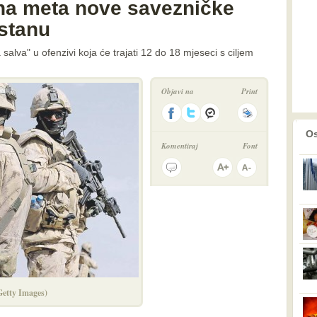
na meta nove savezničke
istanu
lva" u ofenzivi koja će trajati 12 do 18 mjeseci s ciljem
Objavi na
Print
prethodno
2
Os
Komentiraj
Font
(Getty Images)