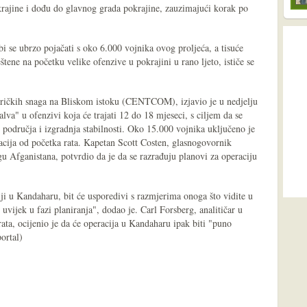
krajine i dođu do glavnog grada pokrajine, zauzimajući korak po
i se ubrzo pojačati s oko 6.000 vojnika ovog proljeća, a tisuće
štene na početku velike ofenzive u pokrajini u rano ljeto, ističe se
ričkih snaga na Bliskom istoku (CENTCOM), izjavio je u nedjelju
va" u ofenzivi koja će trajati 12 do 18 mjeseci, s ciljem da se
ih područja i izgradnja stabilnosti. Oko 15.000 vojnika uključeno je
acija od početka rata. Kapetan Scott Costen, glasnogovornik
u Afganistana, potvrdio da je da se razrađuju planovi za operaciju
iji u Kandaharu, bit će usporedivi s razmjerima onoga što vidite u
vijek u fazi planiranja", dodao je. Carl Forsberg, analitičar u
rata, ocijenio je da će operacija u Kandaharu ipak biti "puno
ortal)