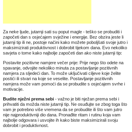
Za neke ljude, jutarnji sati su poput magle - teško se probuditi i
započeti dan s osjećajem svježine i energije. Bez obzira jeste li
jutarnji tip ili ne, postoje načini kako možete poboljšati svoje jutro i
maksimizirati produktivnost i dobrobit tijekom dana. Evo nekoliko
savjeta o tome kako najbolje započeti dan ako niste jutarnji tip:
Postavite pozitivne namjere večer prije: Prije nego što odete na
spavanje, odvojite nekoliko minuta za postavljanje pozitivnih
namjera za sljedeći dan. To može uključivati ​​ciljeve koje želite
postići ili stvari na koje se veselite. Postavljanje pozitivnih
namjera može vam pomoći da se probudite s osjećajem svrhe i
motivacije.
Budite nježni prema sebi
- važno je biti nježan prema sebi i
prihvatiti da možda niste jutarnji tip. Ne osuđujte se zbog toga što
vam je potrebno više vremena da se probudite ili što vam jutro
nije najproduktivniji dio dana. Pronađite ritam i rutinu koja vam
najbolje odgovara i usvojite ih kako biste maksimizirali svoju
dobrobit i produktivnost.