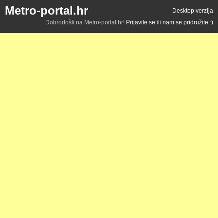
Metro-portal.hr
Desktop verzija
Dobrodošli na Metro-portal.hr!
Prijavite se
ili
nam se pridružite :)