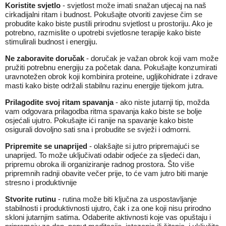
Koristite svjetlo
- svjetlost može imati snažan utjecaj na naš
cirkadijalni ritam i budnost. Pokušajte otvoriti zavjese čim se
probudite kako biste pustili prirodnu svjetlost u prostoriju. Ako je
potrebno, razmislite o upotrebi svjetlosne terapije kako biste
stimulirali budnost i energiju.
Ne zaboravite doručak
- doručak je važan obrok koji vam može
pružiti potrebnu energiju za početak dana. Pokušajte konzumirati
uravnotežen obrok koji kombinira proteine, ugljikohidrate i zdrave
masti kako biste održali stabilnu razinu energije tijekom jutra.
Prilagodite svoj ritam spavanja
- ako niste jutarnji tip, možda
vam odgovara prilagodba ritma spavanja kako biste se bolje
osjećali ujutro. Pokušajte ići ranije na spavanje kako biste
osigurali dovoljno sati sna i probudite se svježi i odmorni.
Pripremite se unaprijed
- olakšajte si jutro pripremajući se
unaprijed. To može uključivati ​​odabir odjeće za sljedeći dan,
pripremu obroka ili organiziranje radnog prostora. Što više
pripremnih radnji obavite večer prije, to će vam jutro biti manje
stresno i produktivnije
Stvorite rutinu
- rutina može biti ključna za uspostavljanje
stabilnosti i produktivnosti ujutro, čak i za one koji nisu prirodno
skloni jutarnjim satima. Odaberite aktivnosti koje vas opuštaju i