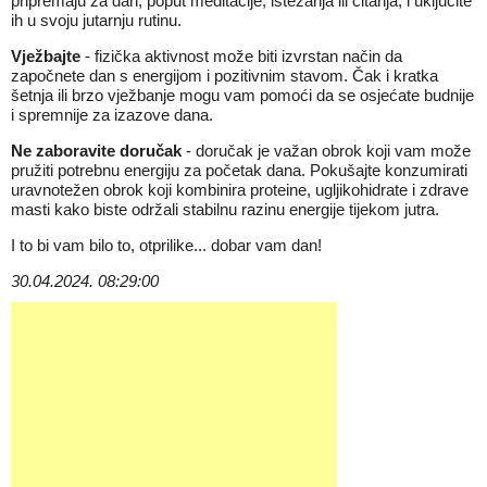
pripremaju za dan, poput meditacije, istezanja ili čitanja, i uključite
ih u svoju jutarnju rutinu.
Vježbajte
- fizička aktivnost može biti izvrstan način da
započnete dan s energijom i pozitivnim stavom. Čak i kratka
šetnja ili brzo vježbanje mogu vam pomoći da se osjećate budnije
i spremnije za izazove dana.
Ne zaboravite doručak
- doručak je važan obrok koji vam može
pružiti potrebnu energiju za početak dana. Pokušajte konzumirati
uravnotežen obrok koji kombinira proteine, ugljikohidrate i zdrave
masti kako biste održali stabilnu razinu energije tijekom jutra.
I to bi vam bilo to, otprilike... dobar vam dan!
30.04.2024. 08:29:00