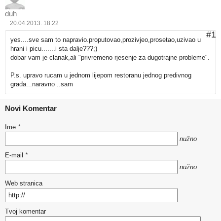
duh
20.04.2013. 18:22
#1
yes....sve sam to napravio.proputovao,prozivjeo,prosetao,uzivao u
hrani i picu.......i sta dalje???;)
dobar vam je clanak,ali "privremeno rjesenje za dugotrajne probleme".
P.s. upravo rucam u jednom lijepom restoranu jednog predivnog
grada...naravno ..sam
Novi Komentar
Ime
*
nužno
E-mail
*
nužno
Web stranica
Tvoj komentar