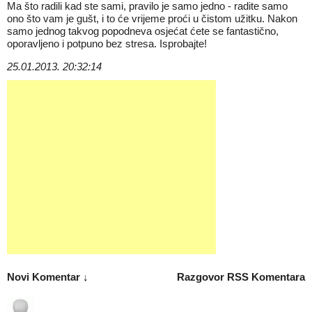
Ma što radili kad ste sami, pravilo je samo jedno - radite samo
ono što vam je gušt, i to će vrijeme proći u čistom užitku. Nakon
samo jednog takvog popodneva osjećat ćete se fantastično,
oporavljeno i potpuno bez stresa. Isprobajte!
25.01.2013. 20:32:14
Novi Komentar ↓
Razgovor
RSS Komentara