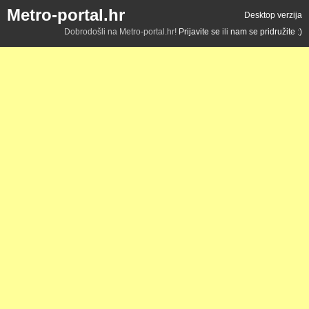
Metro-portal.hr
Desktop verzija
Dobrodošli na Metro-portal.hr!
Prijavite se
ili
nam se pridružite :)