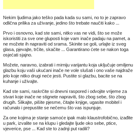
Nekim ljudima jako teško pada kada su sami, no to je zapravo
odlična prilika za uživanje, jedino što trebate naučiti kako ...
Prvo i osnovno, kad ste sami, nitko vas ne vidi, što se može
iskoristiti za sve one gluposti koje vam inače padaju na pamet, a
ne možete ih napraviti od srama. Skinite se goli, urlajte iz sveg
glasa, pjevajte, trčite, skačite ... Garantirano ćete se nakon toga
osjećati sjajno.
Možete, naravno, izabrati i mirniju varijantu koja uključuje omiljenu
glazbu koju vaši ukućani inače ne vole slušati i ono vaše najdraže
jelo koje nitko drugi neće jesti. Pustite si glazbu, bacite se na
kuhanje i uživajte.
Kad ste sami, raskrčite si dnevni raspored i odvojite vrijeme za
stvari koje inače ne stignete napraviti, što zbog sebe, što zbog
drugih. Slikajte, pišite pjesme, čitajte knjige, ugasite mobitel i
računalo i prepustite se nečemu što vas ispunjuje.
Za one kojima je stanje samoće ipak malo klaustrofobično, izađite
u park, izvalite se na klupu i gledajte ljude oko sebe, ptice,
vjeverice, pse ... Kad ste to zadnji put radili?