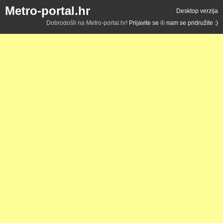
Metro-portal.hr
Desktop verzija
Dobrodošli na Metro-portal.hr!
Prijavite se
ili
nam se pridružite :)