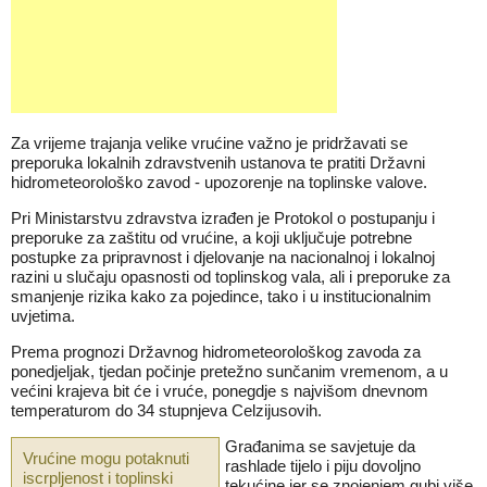
Za vrijeme trajanja velike vrućine važno je pridržavati se
preporuka lokalnih zdravstvenih ustanova te pratiti Državni
hidrometeorološko zavod - upozorenje na toplinske valove.
Pri Ministarstvu zdravstva izrađen je Protokol o postupanju i
preporuke za zaštitu od vrućine, a koji uključuje potrebne
postupke za pripravnost i djelovanje na nacionalnoj i lokalnoj
razini u slučaju opasnosti od toplinskog vala, ali i preporuke za
smanjenje rizika kako za pojedince, tako i u institucionalnim
uvjetima.
Prema prognozi Državnog hidrometeorološkog zavoda za
ponedjeljak, tjedan počinje pretežno sunčanim vremenom, a u
većini krajeva bit će i vruće, ponegdje s najvišom dnevnom
temperaturom do 34 stupnjeva Celzijusovih.
Građanima se savjetuje da
Vrućine mogu potaknuti
rashlade tijelo i piju dovoljno
iscrpljenost i toplinski
tekućine jer se znojenjem gubi više