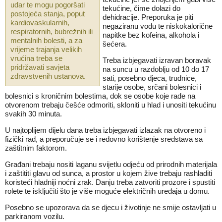
udar te mogu pogoršati
tekućine, čime dolazi do
postojeća stanja, poput
dehidracije. Preporuka je piti
kardiovaskularnih,
negaziranu vodu te niskokalorične
respiratornih, bubrežnih ili
napitke bez kofeina, alkohola i
mentalnih bolesti, a za
šećera.
vrijeme trajanja velikih
vrućina treba se
Treba izbjegavati izravan boravak
pridržavati savjeta
na suncu u razdoblju od 10 do 17
zdravstvenih ustanova.
sati, posebno djeca, trudnice,
starije osobe, srčani bolesnici i
bolesnici s kroničnim bolestima, dok se osobe koje rade na
otvorenom trebaju češće odmoriti, skloniti u hlad i unositi tekućinu
svakih 30 minuta.
U najtoplijem dijelu dana treba izbjegavati izlazak na otvoreno i
fizički rad, a preporučuje se i redovno korištenje sredstava sa
zaštitnim faktorom.
Građani trebaju nositi laganu svijetlu odjeću od prirodnih materijala
i zaštititi glavu od sunca, a prostor u kojem žive trebaju rashladiti
koristeći hladniji noćni zrak. Danju treba zatvoriti prozore i spustiti
rolete te isključiti što je više moguće električnih uređaja u domu.
Posebno se upozorava da se djecu i životinje ne smije ostavljati u
parkiranom vozilu.