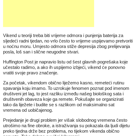
Vikend u teoriji treba biti vrijeme odmora i punjenja baterija za
sljedeći radni tjedan, no vrlo često to vrijeme uspijevamo pretvoriti
u noćnu moru. Umjesto odmora stiže depresija zbog prelijevanja
posla, loš san i slične neugodne stvari.
Huffington Post je napravio listu od šest glavnih pogrešaka koje
učestalo radimo, a ako ih uspijemo izbjeći, vikend će ponovno
vratiti svoje pravo značenje.
Za početak, vikendom obično liježemo kasno, remeteći rutinu
spavanja koju imamo. To uzrokuje fenomen poznat pod imenom
društveni jet lag, to jest razliku između našeg biološkog sata i
društvenih obaveza koje ga remete. Pokušajte se organizirati
tako da liježete i budite se s razlikom od maksimalno sat
vremena od uobičajenog.
Prejedanje je drugi problem jer višak slobodnog vremena često
utrošimo na fine obroke, a istraživanja su pokazala da ljudi dijetu
preko tjedna drže bez problema, no tijekom vikenda obično