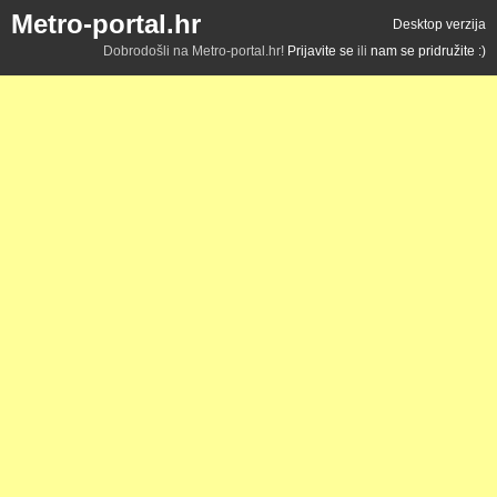
Metro-portal.hr
Desktop verzija
Dobrodošli na Metro-portal.hr!
Prijavite se
ili
nam se pridružite :)