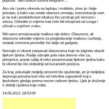
popuste. Tako dolaze suvišni kilogrami ...
Ako ste i preko vikenda na laptopu i mobitelu, stres je i dalje
prisutan, a kako vas ostale obaveze ometaju, koncentracija vam
je na nuli i produktivnost nikakva što uzrokuje još nervoze i
stresa. Odredite si vrijeme kad ćete biti iskopčani od svega i
uživati u svježem zraku.
Niti samo provjeravanje mailova nije dobro. Obavezno, ali
obavezno odredite vrijeme za pregledavanje mailova i surfanje,
ostatak vremena provedite što dalje od gadgeta.
Nemojte si vikend zatrpavati obavezama koje ne stignete obaviti
tijekom tjedna. Radije odvojite pola sata dnevno više za,
primjerice, pranje rublja ili neko pospremanje tijekom tjedna kako
bi vikend bio što slobodniji od kućanskih poslova.
Za kraj, pokušajte nedjelju provesti što opuštenije, jer je nedjeljna
depresija prisutna kod više od četvrtine zaposlenih koji s
tjeskobom gledaju prema novom radnom tjednu. Lijek je druženje
s obitelji i ljudima koje volite.
14.06.2013. 18:53:00