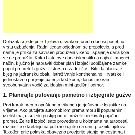
Dolazak srijede prije Tijelova u svakom uredu donosi posebnu
vrstu uzbuđenja. Radni tjedan odjednom se prepolovio, a pred
nama je prilika za savršen produženi vikend i spajanje dana koje
se ne propušta. Kako biste ove dane iskoristili na najbolji mogući
način, ključno je napraviti dobar plan i izbjeći uobičajene zamke
poput prometnih gužvi ili stresa u zadnji čas. Bilo da planirate
bijeg na jadransku obalu, istraživanje kontinentalne Hrvatske ili
jednostavno punjenje baterija kod kuće, donosimo vam
sveobuhvatan vodič za idealan mini-godišnji odmor.
1. Planirajte putovanje pametno i izbjegnite gužve
Prvi korak prema opuštenom vikendu je rješavanje logistike na
vrijeme. Ako putujete automobilom prema moru ili popularnim
izletištima, u srijedu poslijepodne možete očekivati pojačan
promet. Želite li izbjeći sate provedene u kolonama na autocesti,
razmislite o kretanju na put rano ujutro na sam praznik Tijelova.
Također, prije polaska obavezno provjerite stanje na cestama i