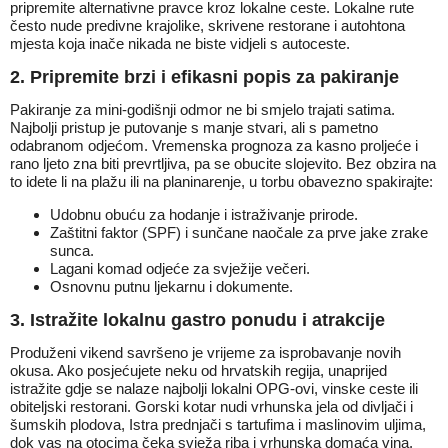
pripremite alternativne pravce kroz lokalne ceste. Lokalne rute
često nude predivne krajolike, skrivene restorane i autohtona
mjesta koja inače nikada ne biste vidjeli s autoceste.
2. Pripremite brzi i efikasni popis za pakiranje
Pakiranje za mini-godišnji odmor ne bi smjelo trajati satima.
Najbolji pristup je putovanje s manje stvari, ali s pametno
odabranom odjećom. Vremenska prognoza za kasno proljeće i
rano ljeto zna biti prevrtljiva, pa se obucite slojevito. Bez obzira na
to idete li na plažu ili na planinarenje, u torbu obavezno spakirajte:
Udobnu obuću za hodanje i istraživanje prirode.
Zaštitni faktor (SPF) i sunčane naočale za prve jake zrake
sunca.
Lagani komad odjeće za svježije večeri.
Osnovnu putnu ljekarnu i dokumente.
3. Istražite lokalnu gastro ponudu i atrakcije
Produženi vikend savršeno je vrijeme za isprobavanje novih
okusa. Ako posjećujete neku od hrvatskih regija, unaprijed
istražite gdje se nalaze najbolji lokalni OPG-ovi, vinske ceste ili
obiteljski restorani. Gorski kotar nudi vrhunska jela od divljači i
šumskih plodova, Istra prednjači s tartufima i maslinovim uljima,
dok vas na otocima čeka svježa riba i vrhunska domaća vina.