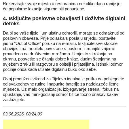
Rezervirajte svoje mjesto u restoranima nekoliko dana ranije jer
će popularne lokacije sigurno biti popunjene.
4. Isključite poslovne obavijesti i doživite digitalni
detoks
Da bi se vaše tijelo i um uistinu odmorili, morate se odmaknuti od
poslovnih obaveza. Prije odlaska s posla u srijedu, postavite
jasnu "Out of Office" poruku na e-mailu. Isključite sve skočne
obavijesti na mobitelu povezane s poslom i smanjite vrijeme
provedeno na društvenim mrežama. Umjesto skrolanja po
ekranu, posvetite se čitanju dobre knjige, dugim šetnjama na
svježem zraku ili razgovoru s obitelji i prijateljima. Istinski odmor
počinje onda kada utišate digitalnu buku oko sebe.
Ovaj produženi vikend za Tijelovo idealna je prilika da pobjegnete
od svakodnevne rutine i napunite baterije za nadolazeće ljetne
mjesece. Uz malo organizacije, izbjegavanje stresa i fokus na
opuštanje, vaš mini-godišnji odmor bit će točno onakav kakav
zaslužujete.
03.06.2026. 08:24:00