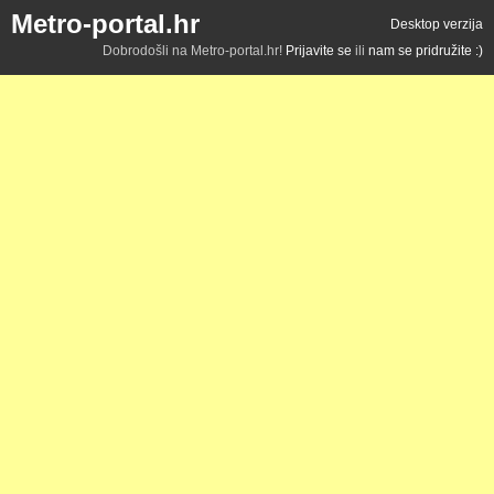
Metro-portal.hr
Desktop verzija
Dobrodošli na Metro-portal.hr!
Prijavite se
ili
nam se pridružite :)