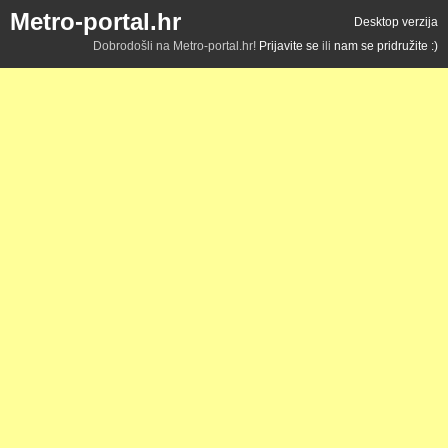
Metro-portal.hr
Desktop verzija
Dobrodošli na Metro-portal.hr!
Prijavite se
ili
nam se pridružite :)