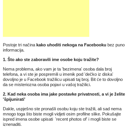
Postoje tri načina
kako uhoditi nekoga na Facebooku
bez puno
informacija.
1. Što ako ste zaboravili ime osobe koju tražite?
Nema problema, ako vam je ta 'bezimena' osoba dala broj
telefona, a vi ste je pospremili u imenik pod 'dečko iz diska'
dovoljno je u Facebook tražilicu upisati taj broj. Bit će to dovoljno
da se misteriozna osoba pojavi u vašoj tražilici.
2. Kad neka osoba ima jake postavke privatnosti, a vi je želite
'špijunirati'
Dakle, uspješno ste pronašli osobu koju ste tražili, ali sad nema
mnogo toga što biste mogli vidjeti osim profilne slike. Pokušajte
ispred imena osobe upisati 'recent photos of' i mogli biste se
iznenaditi.