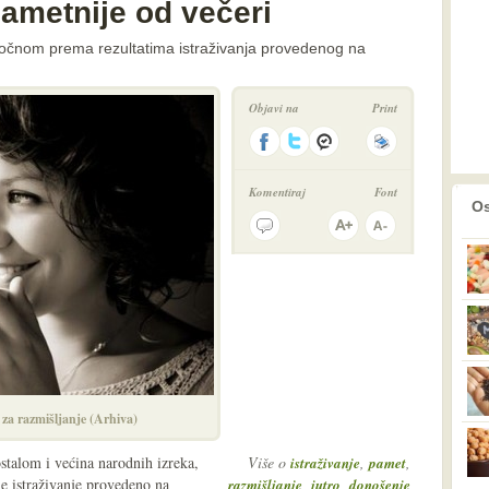
pametnije od večeri
točnom prema rezultatima istraživanja provedenog na
Objavi na
Print
Komentiraj
Font
prethodno
2
Os
 za razmišljanje (Arhiva)
ostalom i većina narodnih izreka,
Više o
,
,
istraživanje
pamet
e istraživanje provedeno na
,
,
razmišljanje
jutro
donošenje