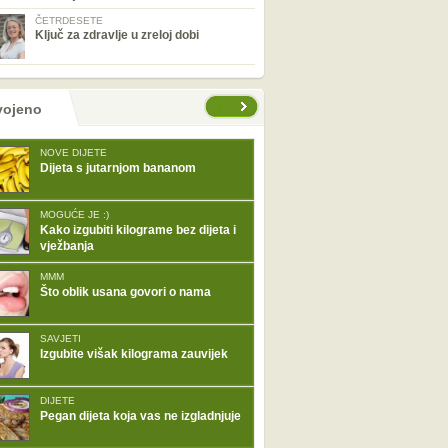
ČETRDESETE
Ključ za zdravlje u zreloj dobi
tranice
vojeno
NOVE DIJETE
Dijeta s jutarnjom bananom
MOGUĆE JE :)
Kako izgubiti kilograme bez dijeta i
vježbanja
MMM
Što oblik usana govori o nama
SAVJETI
Izgubite višak kilograma zauvijek
DIJETE
Pegan dijeta koja vas ne izgladnjuje