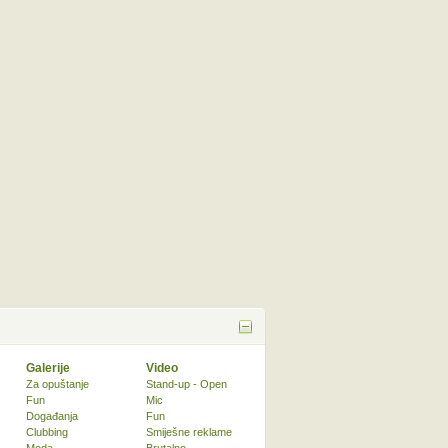
Galerije
Video
Za opuštanje
Stand-up - Open
Fun
Mic
Događanja
Fun
Clubbing
Smiješne reklame