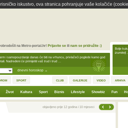
isničko iskustvo, ova stranica pohranjuje vaše kolačiće (cookie
obrodošli na Metro-portal.hr!
Prijavite se
ili
nam se pridružite :)
Bolje kuk
izumitelj 
arm i samopouzdanje danas će biti na vrhuncu, privlačeći poglede kamo god
tali. Nadređeni će primijetiti vaš trud i trud …
dnevni horoskop
→
OROM
SPORT
CLUB
GALERIJE
VIDEO
ARHIVA
Život
Kultura
Sport
Biznis
Lifestyle
Showbiz
Fun
Ho
Sljedeća vijest
Prethodna vijest
objavljeno prije 12 godina i 10 mjeseci