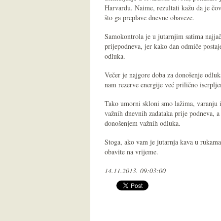
Harvardu. Naime, rezultati kažu da je čov
što ga preplave dnevne obaveze.
Samokontrola je u jutarnjim satima najja
prijepodneva, jer kako dan odmiče postajem
odluka.
Večer je najgore doba za donošenje odluk
nam rezerve energije već prilično iscrpl
Tako umorni skloni smo lažima, varanju i 
važnih dnevnih zadataka prije podneva, a
donošenjem važnih odluka.
Stoga, ako vam je jutarnja kava u rukama, 
obavite na vrijeme.
14.11.2013. 09:03:00