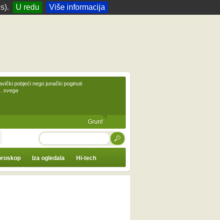
s).
U redu
Više informacija
avički pobjeći nego junački poginuti
... svega
Grunf
TRAŽI
roskop
Iza ogledala
Hi-tech