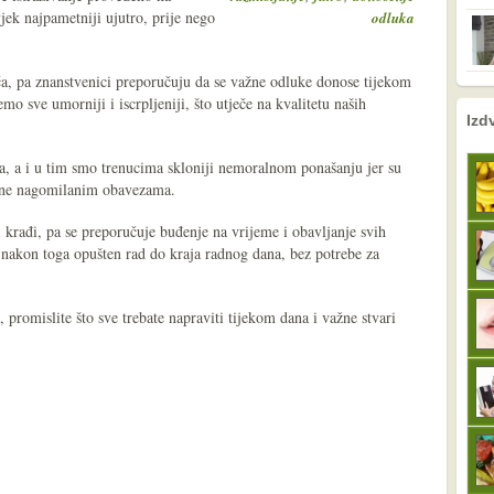
jek najpametniji ujutro, prije nego
odluka
ča, pa znanstvenici preporučuju da se važne odluke donose tijekom
o sve umorniji i iscrpljeniji, što utječe na kvalitetu naših
nema prethodne s
sljedeće
Izd
a, a i u tim smo trenucima skloniji nemoralnom ponašanju jer su
jene nagomilanim obavezama.
krađi, pa se preporučuje buđenje na vrijeme i obavljanje svih
 nakon toga opušten rad do kraja radnog dana, bez potrebe za
promislite što sve trebate napraviti tijekom dana i važne stvari