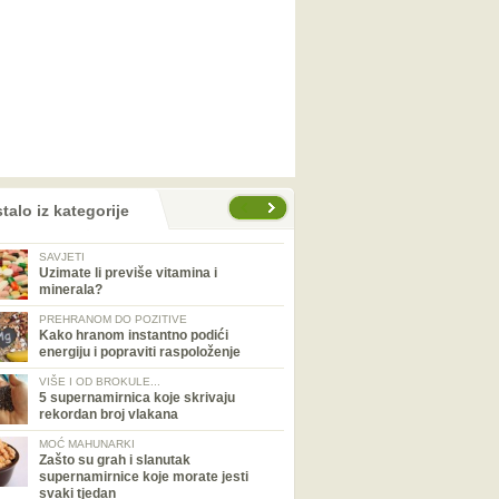
talo iz kategorije
SAVJETI
Uzimate li previše vitamina i
minerala?
PREHRANOM DO POZITIVE
Kako hranom instantno podići
energiju i popraviti raspoloženje
VIŠE I OD BROKULE...
5 supernamirnica koje skrivaju
rekordan broj vlakana
MOĆ MAHUNARKI
Zašto su grah i slanutak
supernamirnice koje morate jesti
svaki tjedan