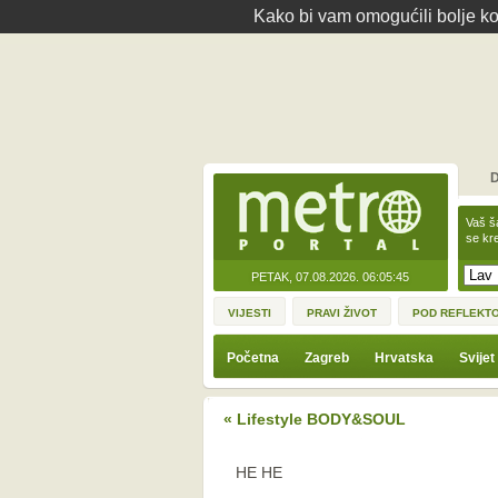
Kako bi vam omogućili bolje kor
D
Vaš š
se kre
PETAK, 07.08.2026.
06:05:45
VIJESTI
PRAVI ŽIVOT
POD REFLEKT
Početna
Zagreb
Hrvatska
Svijet
« Lifestyle BODY&SOUL
HE HE