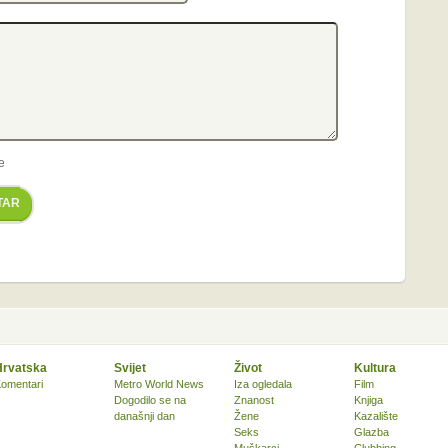
e
TAR
Hrvatska
Svijet
Život
Kultura
omentari
Metro World News
Iza ogledala
Film
Dogodilo se na
Znanost
Knjiga
današnji dan
Žene
Kazalište
Seks
Glazba