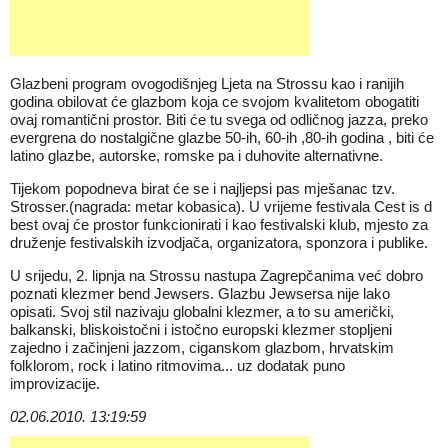
Glazbeni program ovogodišnjeg Ljeta na Strossu kao i ranijih
godina obilovat će glazbom koja ce svojom kvalitetom obogatiti
ovaj romantični prostor. Biti će tu svega od odličnog jazza, preko
evergrena do nostalgične glazbe 50-ih, 60-ih ,80-ih godina , biti će
latino glazbe, autorske, romske pa i duhovite alternativne.
Tijekom popodneva birat će se i najljepsi pas mješanac tzv.
Strosser.(nagrada: metar kobasica). U vrijeme festivala Cest is d
best ovaj će prostor funkcionirati i kao festivalski klub, mjesto za
druženje festivalskih izvodjača, organizatora, sponzora i publike.
U srijedu, 2. lipnja na Strossu nastupa Zagrepčanima već dobro
poznati klezmer bend Jewsers. Glazbu Jewsersa nije lako
opisati. Svoj stil nazivaju globalni klezmer, a to su američki,
balkanski, bliskoistočni i istočno europski klezmer stopljeni
zajedno i začinjeni jazzom, ciganskom glazbom, hrvatskim
folklorom, rock i latino ritmovima... uz dodatak puno
improvizacije.
02.06.2010. 13:19:59