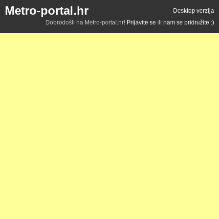
Metro-portal.hr
Desktop verzija
Dobrodošli na Metro-portal.hr!
Prijavite se
ili
nam se pridružite :)