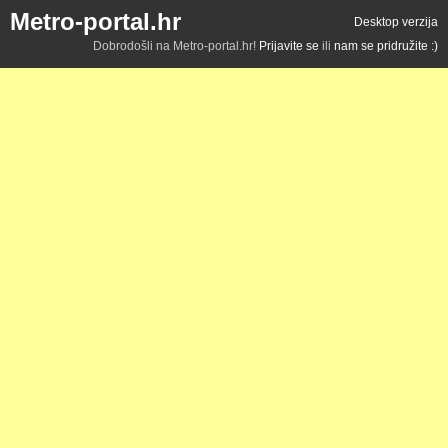
Metro-portal.hr
Desktop verzija
Dobrodošli na Metro-portal.hr!
Prijavite se
ili
nam se pridružite :)