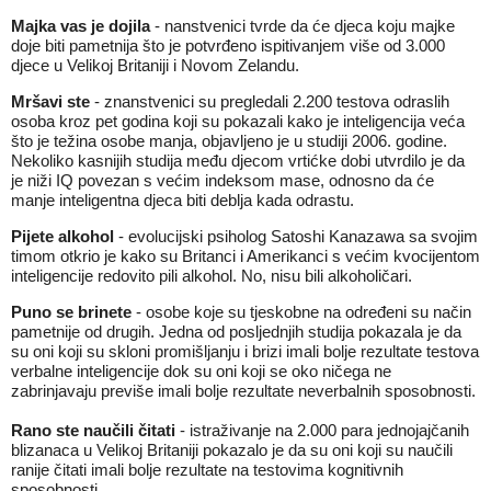
Majka vas je dojila
- nanstvenici tvrde da će djeca koju majke
doje biti pametnija što je potvrđeno ispitivanjem više od 3.000
djece u Velikoj Britaniji i Novom Zelandu.
Mršavi ste
- znanstvenici su pregledali 2.200 testova odraslih
osoba kroz pet godina koji su pokazali kako je inteligencija veća
što je težina osobe manja, objavljeno je u studiji 2006. godine.
Nekoliko kasnijih studija među djecom vrtićke dobi utvrdilo je da
je niži IQ povezan s većim indeksom mase, odnosno da će
manje inteligentna djeca biti deblja kada odrastu.
Pijete alkohol
- evolucijski psiholog Satoshi Kanazawa sa svojim
timom otkrio je kako su Britanci i Amerikanci s većim kvocijentom
inteligencije redovito pili alkohol. No, nisu bili alkoholičari.
Puno se brinete
- osobe koje su tjeskobne na određeni su način
pametnije od drugih. Jedna od posljednjih studija pokazala je da
su oni koji su skloni promišljanju i brizi imali bolje rezultate testova
verbalne inteligencije dok su oni koji se oko ničega ne
zabrinjavaju previše imali bolje rezultate neverbalnih sposobnosti.
Rano ste naučili čitati
- istraživanje na 2.000 para jednojajčanih
blizanaca u Velikoj Britaniji pokazalo je da su oni koji su naučili
ranije čitati imali bolje rezultate na testovima kognitivnih
sposobnosti.