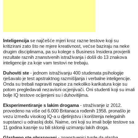
Inteligencija
se najčešće mjeri kroz razne testove koji su
kritizirani zato što ne mjere kreativnost, većse baziraju na neke
drugim disciplinama, pa su kolege s Business Insidera provjerili
rezultate raznih znanstvenih istraživanja i došli do 13 znakova
inteligencije za koje vam testovi ne trebaju.
Duhoviti ste
- jednom istraživanju 400 studenata psihologije
rješavalo je test apstraktnog razmišljanja i verbalne inteligencije.
Onda su trebali napraviti napise za nekoliko karikatura koje su
potom pregledavali nezavisni ocjenjivači. Oni studenti koji su imali
bolje IQ testove ocijenjeni su i duhovitijima.
Eksperimentiranje s lakim drogama
- straživanje iz 2012.
provedeno na više od 6.000 Britanaca rođenih 1958. pronašlo je
vezu između visokog IQ-a u djetinjstvu i korištenja nelegalnih
supstanci u odrasloj dobi. Naime, oni koji su imali bolje testove sa
11 godina kasnije su bili skloniji uzimanju lakih droga.
Glazbeno ste obrazovani
- znanstvenici tvrde da glazba