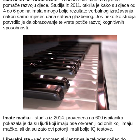
pomaže razvoju djece. Studija iz 2011. otkrila je kako su djeca od
4 do 6 godina imala mnogo bolje rezultate verbalnog izražavanja
nakon samo mjesec dana satova glazbenog. Još nekoliko studija
potvrdilo je da obrazovanje te vrste potiče razvoj kognitivnih
sposobnosti.
Imate mačku
- studija iz 2014. provedena na 600 ispitanika
pokazala je da su ljudi koji imaju pse otvoreniji od onih koji imaju
mačke, ali da su zato ovi potonji imali bolje IQ testove.
Liberalni ste
- već spomenuti Kanzawa je također došao do