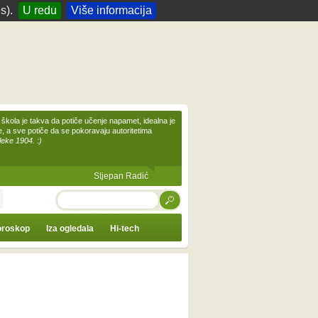
s).
U redu
Više informacija
škola je takva da potiče učenje napamet, idealna je
te, a sve potiče da se pokoravaju autoritetima
leke 1904. :)
Stjepan Radić
TRAŽI
roskop
Iza ogledala
Hi-tech