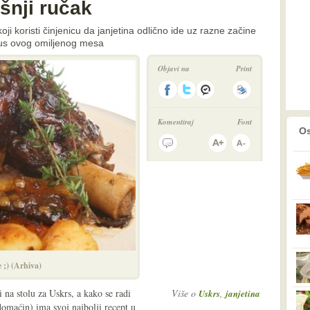
šnji ručak
i koristi činjenicu da janjetina odlično ide uz razne začine
okus ovog omiljenog mesa
Objavi na
Print
Komentiraj
Font
prethodno
2
Os
 ;) (Arhiva)
 na stolu za Uskrs, a kako se radi
Više o
,
Uskrs
janjetina
domaćin) ima svoj najbolji recept u