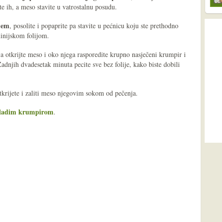
e ih, a meso stavite u vatrostalnu posudu.
jem
, posolite i popaprite pa stavite u pećnicu koju ste prethodno
minijskom folijom.
a otkrijte meso i oko njega rasporedite krupno nasječeni krumpir i
dnjih dvadesetak minuta pecite sve bez folije, kako biste dobili
tkrijete i zaliti meso njegovim sokom od pečenja.
mladim krumpirom
.