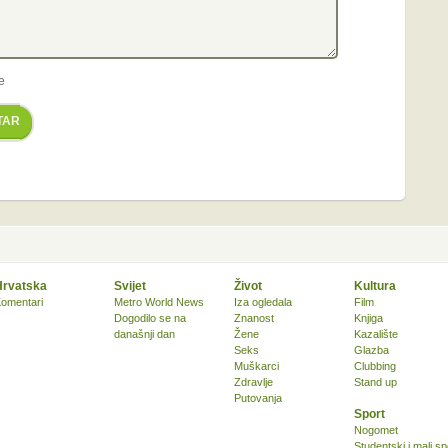
e
TAR
Hrvatska
Svijet
Život
Kultura
omentari
Metro World News
Iza ogledala
Film
Dogodilo se na
Znanost
Knjiga
današnji dan
Žene
Kazalište
Seks
Glazba
Muškarci
Clubbing
Zdravlje
Stand up
Putovanja
Sport
Nogomet
Studentski i mali sp