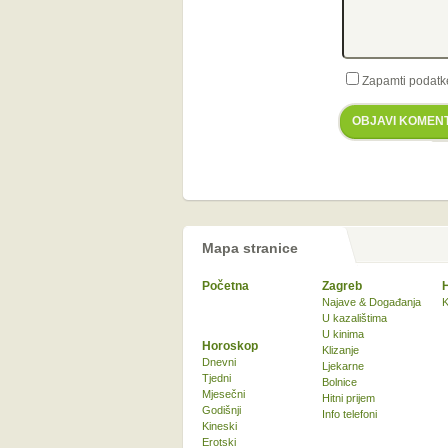
Zapamti podatk
OBJAVI KOMEN
Mapa stranice
Početna
Zagreb
Najave & Događanja
K
U kazalištima
U kinima
Horoskop
Klizanje
Dnevni
Ljekarne
Tjedni
Bolnice
Mjesečni
Hitni prijem
Godišnji
Info telefoni
Kineski
Erotski