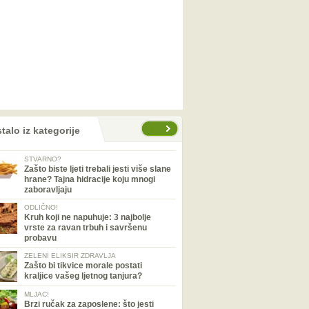
talo iz kategorije
STVARNO?
Zašto biste ljeti trebali jesti više slane
hrane? Tajna hidracije koju mnogi
zaboravljaju
ODLIČNO!
Kruh koji ne napuhuje: 3 najbolje
vrste za ravan trbuh i savršenu
probavu
ZELENI ELIKSIR ZDRAVLJA
Zašto bi tikvice morale postati
kraljice vašeg ljetnog tanjura?
MLJAC!
Brzi ručak za zaposlene: što jesti