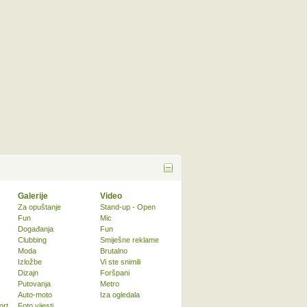
Galerije
Video
Za opuštanje
Stand-up - Open
Fun
Mic
Događanja
Fun
Clubbing
Smiješne reklame
Moda
Brutalno
Izložbe
Vi ste snimili
Dizajn
Foršpani
Putovanja
Metro
Auto-moto
Iza ogledala
ort
Foto vijesti