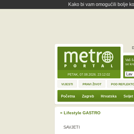
Kako bi vam omogućili bolje kor
D
Vaš š
se kre
PETAK, 07.08.2026.
23:12:02
VIJESTI
PRAVI ŽIVOT
POD REFLEKT
Početna
Zagreb
Hrvatska
Svijet
« Lifestyle GASTRO
SAVJETI