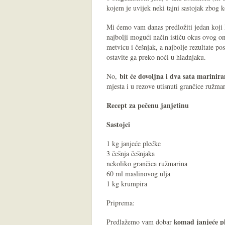
kojem je uvijek neki tajni sastojak zbog 
Mi ćemo vam danas predložiti jedan koji ko
najbolji mogući način ističu okus ovog o
metvicu i češnjak, a najbolje rezultate pos
ostavite ga preko noći u hladnjaku.
bit će dovoljna i dva sata marinir
No,
mjesta i u rezove utisnuti grančice ružma
Recept za pečenu janjetinu
Sastojci
1 kg janjeće plećke
3 češnja češnjaka
nekoliko grančica ružmarina
60 ml maslinovog ulja
1 kg krumpira
Priprema:
komad janjeće pl
Predlažemo vam dobar