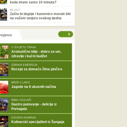
kada imate samo 10 minuta?
MLJAC!
Zašto bi dagnje i kamenice morale biti
na vašem tanjuru svakog tjedna
tranice
vojeno
U SVIJETU TRAVA
Aromatično bilje - dobro za um,
zdravlje i kućni budžet
ZDRAVA ENERGIJA
Recept za domaće žitne pločice
BRZO I LAKO
Jagode na 8 ukusnih načina
RIBA I KOLAČI
Gastro putovanje - delicije iz
Portugala
AZIJSKA KUHINJA
Kulinarski specijaliteti iz Šangaja