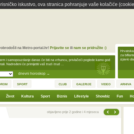
isničko iskustvo, ova stranica pohranjuje vaše kolačiće (cookie
obrodošli na Metro-portal.hr!
Prijavite se
ili
nam se pridružite :)
Hrvatska 
za biflan
izjavio da
arm i samopouzdanje danas će biti na vrhuncu, privlačeći poglede kamo god
tali. Nadređeni će primijetiti vaš trud i trud …
dnevni horoskop
→
OROM
SPORT
CLUB
GALERIJE
VIDEO
ARHIVA
Život
Kultura
Sport
Biznis
Lifestyle
Showbiz
Fun
Ho
Sljedeća vijest
Prethodna vijest
objavljeno prije 2 godine i 4 mjeseca