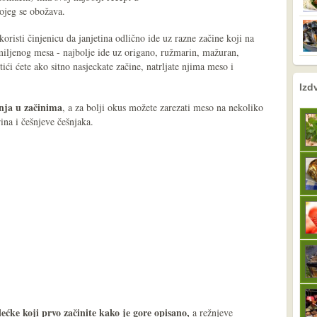
kojeg se obožava.
risti činjenicu da janjetina odlično ide uz razne začine koji na
miljenog mesa - najbolje ide uz origano, ružmarin, mažuran,
tići ćete ako sitno nasjeckate začine, natrljate njima meso i
nema prethodne s
sljedeće
Izd
anja u začinima
, a za bolji okus možete zarezati meso na nekoliko
rina i češnjeve češnjaka.
ećke koji prvo začinite kako je gore opisano,
a režnjeve