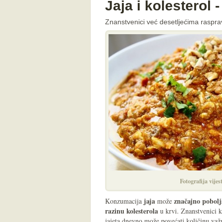
Jaja i kolesterol 
Znanstvenici već desetljećima raspravlj
Fotografija vijes
jaja
značajno poboljš
Konzumacija
može
razinu kolesterola
u krvi. Znanstvenici 
jajeta dnevno može povećati količinu važ