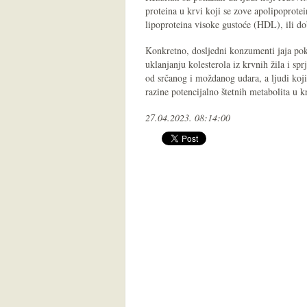
proteina u krvi koji se zove apolipoprote
lipoproteina visoke gustoće (HDL), ili do
Konkretno, dosljedni konzumenti jaja po
uklanjanju kolesterola iz krvnih žila i sp
od srčanog i moždanog udara, a ljudi koji 
razine potencijalno štetnih metabolita u k
27.04.2023. 08:14:00