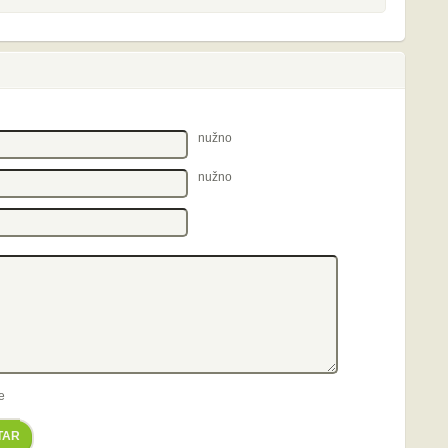
nužno
nužno
e
TAR