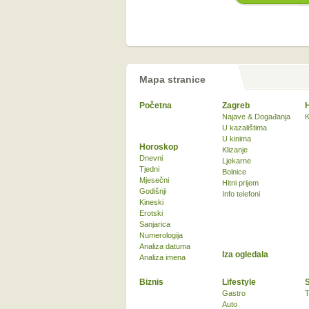
Mapa stranice
Početna
Zagreb
Najave & Događanja
K
U kazalištima
U kinima
Horoskop
Klizanje
Dnevni
Ljekarne
Tjedni
Bolnice
Mjesečni
Hitni prijem
Godišnji
Info telefoni
Kineski
Erotski
Sanjarica
Numerologija
Analiza datuma
Iza ogledala
Analiza imena
Biznis
Lifestyle
Gastro
T
Auto