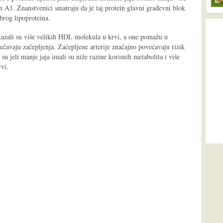
in A1. Znanstvenici smatraju da je taj protein glavni građevni blok
brog lipoproteina.
kazali su više velikih HDL molekula u krvi, a one pomažu u
rječavaju začepljenja. Začepljene arterije značajno povećavaju rizik
su jeli manje jaja imali su niže razine korisnih metabolita i više
rvi.