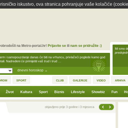
isničko iskustvo, ova stranica pohranjuje vaše kolačiće (cookie
obrodošli na Metro-portal.hr!
Prijavite se
ili
nam se pridružite :)
Mi smo dr
predsjedn
arm i samopouzdanje danas će biti na vrhuncu, privlačeći poglede kamo god
tali. Nadređeni će primijetiti vaš trud i trud …
dnevni horoskop
→
OROM
SPORT
CLUB
GALERIJE
VIDEO
ARHIVA
Život
Kultura
Sport
Biznis
Lifestyle
Showbiz
Fun
Ho
Sljedeća vijest
Prethodna vijest
objavljeno prije 3 godine i 3 mjeseca