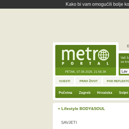
Kako bi vam omogućili bolje kor
D
Vaš š
se kre
PETAK, 07.08.2026.
21:56:38
VIJESTI
PRAVI ŽIVOT
POD REFLEKT
Početna
Zagreb
Hrvatska
Svijet
« Lifestyle BODY&SOUL
SAVJETI