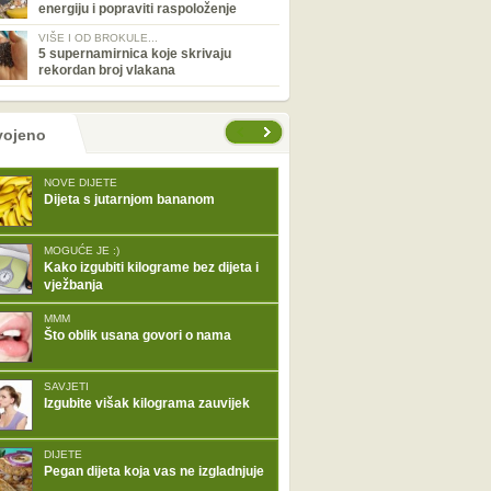
energiju i popraviti raspoloženje
VIŠE I OD BROKULE...
5 supernamirnica koje skrivaju
rekordan broj vlakana
tranice
vojeno
NOVE DIJETE
Dijeta s jutarnjom bananom
MOGUĆE JE :)
Kako izgubiti kilograme bez dijeta i
vježbanja
MMM
Što oblik usana govori o nama
SAVJETI
Izgubite višak kilograma zauvijek
DIJETE
Pegan dijeta koja vas ne izgladnjuje