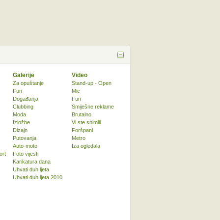
Galerije
Video
Za opuštanje
Stand-up - Open
Fun
Mic
Događanja
Fun
Clubbing
Smiješne reklame
Moda
Brutalno
Izložbe
Vi ste snimili
Dizajn
Foršpani
Putovanja
Metro
Auto-moto
Iza ogledala
ort
Foto vijesti
Karikatura dana
Uhvati duh ljeta
Uhvati duh ljeta 2010