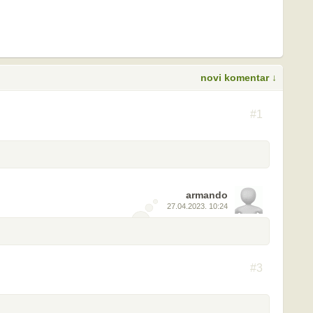
novi komentar ↓
S
#1
armando
27.04.2023. 10:24
#3