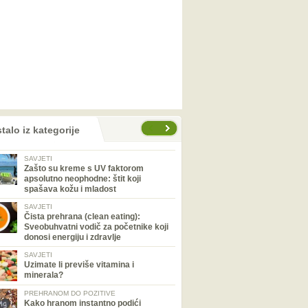
talo iz kategorije
SAVJETI
Zašto su kreme s UV faktorom
apsolutno neophodne: štit koji
spašava kožu i mladost
SAVJETI
Čista prehrana (clean eating):
Sveobuhvatni vodič za početnike koji
donosi energiju i zdravlje
SAVJETI
Uzimate li previše vitamina i
minerala?
PREHRANOM DO POZITIVE
Kako hranom instantno podići