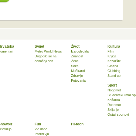
Hrvatska
Svijet
Život
Kultura
omentari
Metro World News
Iza ogledala
Film
Dogodilo se na
Znanost
Knjiga
današnji dan
Žene
Kazalište
Seks
Glazba
Muškarci
Clubbing
Zdravlje
Stand up
Putovanja
Sport
Nogomet
Studentski i mali sp
Košarka
Rukomet
Skijanje
Ostali sportovi
Showbiz
Fun
Hi-tech
elevizija
Vic dana
Interni vju