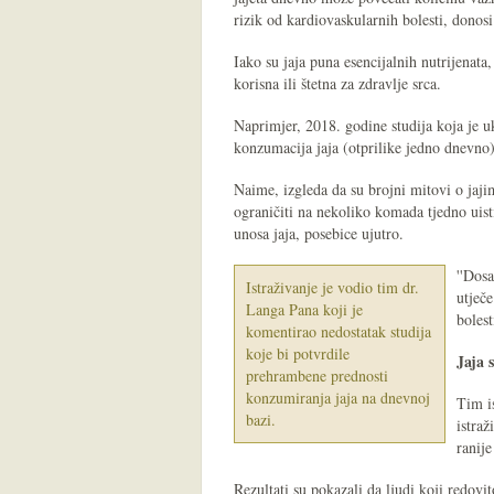
rizik od kardiovaskularnih bolesti, donos
Iako su jaja puna esencijalnih nutrijenata,
korisna ili štetna za zdravlje srca.
Naprimjer, 2018. godine studija koja je u
konzumacija jaja (otprilike jedno dnevno)
Naime, izgleda da su brojni mitovi o jaji
ograničiti na nekoliko komada tjedno uis
unosa jaja, posebice ujutro.
''Dos
Istraživanje je vodio tim dr.
utječ
Langa Pana koji je
bolest
komentirao nedostatak studija
koje bi potvrdile
Jaja 
prehrambene prednosti
konzumiranja jaja na dnevnoj
Tim i
bazi.
istra
ranije
Rezultati su pokazali da ljudi koji redovi