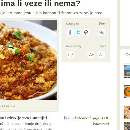
- ima li veze ili nema?
aju o tome jesu li jaja korisna ili štetna za zdravlje srca
Objavi na
Print
Komentiraj
Font
prethodno
2
Os
ti (Arhiva)
ati zdravlje srca
smanjiti
i
Više o
,
,
kolesterol
jaja
LDL
kažu da konzumiranje do jednog
kolesterol
nih metabolita čime se smanjuje