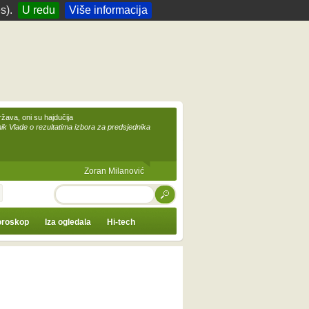
s).
U redu
Više informacija
žava, oni su hajdučija
ik Vlade o rezultatima izbora za predsjednika
Zoran Milanović
TRAŽI
roskop
Iza ogledala
Hi-tech