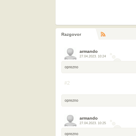
Razgovor
RS
komentara
armando
27.04.2023. 10:24
oprezno
#2
oprezno
armando
27.04.2023. 10:25
oprezno