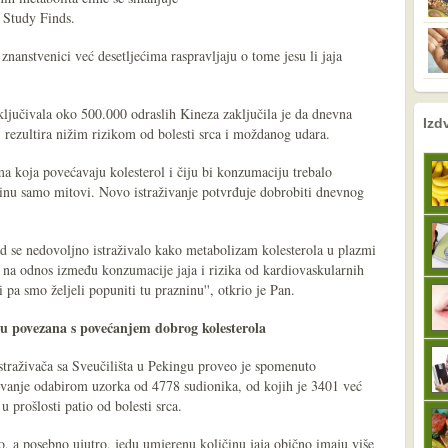
i Study Finds.
 znanstvenici već desetljećima raspravljaju o tome jesu li jaja
ključivala oko 500.000 odraslih Kineza zaključila je da dnevna
nema prethodne s
sljedeće
Izd
 rezultira nižim rizikom od bolesti srca i moždanog udara.
ma koja povećavaju kolesterol i čiju bi konzumaciju trebalo
tinu samo mitovi. Novo istraživanje potvrđuje dobrobiti dnevnog
ad se nedovoljno istraživalo kako metabolizam kolesterola u plazmi
e na odnos između konzumacije jaja i rizika od kardiovaskularnih
i pa smo željeli popuniti tu prazninu'', otkrio je Pan.
su povezana s povećanjem dobrog kolesterola
straživača sa Sveučilišta u Pekingu proveo je spomenuto
živanje odabirom uzorka od 4778 sudionika, od kojih je 3401 već
 u prošlosti patio od bolesti srca.
to, a posebno ujutro, jedu umjerenu količinu jaja obično imaju više