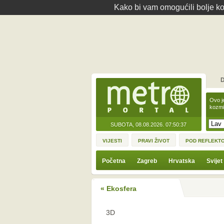
Kako bi vam omogućili bolje kor
D
Ovo j
kozmi
SUBOTA, 08.08.2026.
07:50:37
VIJESTI
PRAVI ŽIVOT
POD REFLEKT
Početna
Zagreb
Hrvatska
Svijet
« Ekosfera
3D