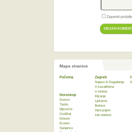
Zapamti podatk
OBJAVI KOMEN
Mapa stranice
Početna
Zagreb
Najave & Događanja
K
U kazalištima
U kinima
Horoskop
Klizanje
Dnevni
Ljekarne
Tjedni
Bolnice
Mjesečni
Hitni prijem
Godišnji
Info telefoni
Kineski
Erotski
Sanjarica