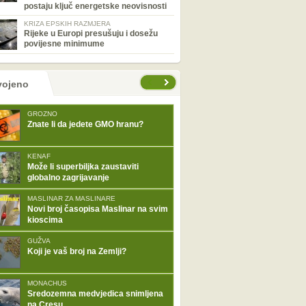
postaju ključ energetske neovisnosti
KRIZA EPSKIH RAZMJERA
Rijeke u Europi presušuju i dosežu
povijesne minimume
tranice
vojeno
GROZNO
Znate li da jedete GMO hranu?
KENAF
Može li superbiljka zaustaviti
globalno zagrijavanje
MASLINAR ZA MASLINARE
Novi broj časopisa Maslinar na svim
kioscima
GUŽVA
Koji je vaš broj na Zemlji?
MONACHUS
Sredozemna medvjedica snimljena
na Cresu