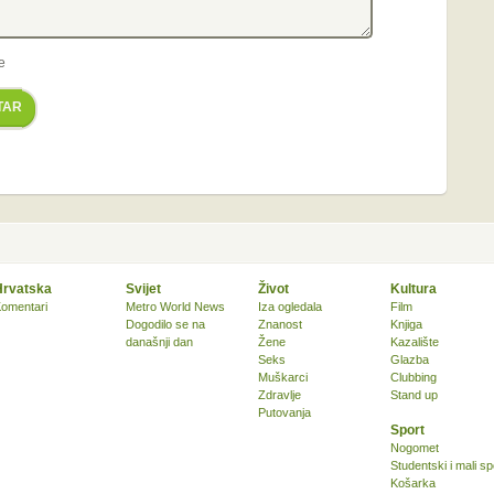
e
TAR
Hrvatska
Svijet
Život
Kultura
omentari
Metro World News
Iza ogledala
Film
Dogodilo se na
Znanost
Knjiga
današnji dan
Žene
Kazalište
Seks
Glazba
Muškarci
Clubbing
Zdravlje
Stand up
Putovanja
Sport
Nogomet
Studentski i mali sp
Košarka