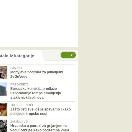
talo iz kategorije
SJAJNO
Mobyjeva podrska za punoljetni
ZeGeVege
PREOKRET?!
Europska komisija predlaže
usporavanje tempa smanjenja
stakleničkih plinova
TROPSKE NOĆI
Zašto ljeti sve lošije spavamo i kako
pobijediti tropske noći
ZANIMLJIVO
Hrvatska u potrazi za grijanjem na
vodu: otkrijte kako podzemna vrela