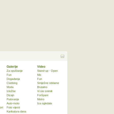
Galerije
Video
Za opuštanje
Stand-up - Open
Fun
Mic
Događanja
Fun
Clubbing
Smiješne reklame
Moda
Brutalno
Izložbe
Vi ste snimili
Dizajn
Foršpani
Putovanja
Metro
Auto-moto
Iza ogledala
ort
Foto vijesti
Karikatura dana