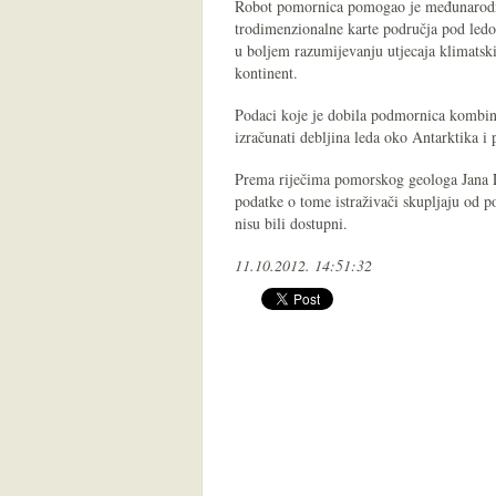
Robot pomornica pomogao je međunarodno
trodimenzionalne karte područja pod led
u boljem razumijevanju utjecaja klimatsk
kontinent.
Podaci koje je dobila podmornica kombini
izračunati debljina leda oko Antarktika i 
Prema riječima pomorskog geologa Jana Lei
podatke o tome istraživači skupljaju od p
nisu bili dostupni.
11.10.2012. 14:51:32