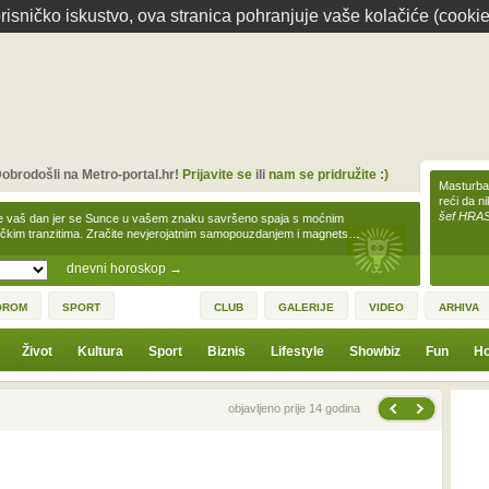
isničko iskustvo, ova stranica pohranjuje vaše kolačiće (cookie
obrodošli na Metro-portal.hr!
Prijavite se
ili
nam se pridružite :)
Masturbac
reći da n
šef HRA
e vaš dan jer se Sunce u vašem znaku savršeno spaja s moćnim
čkim tranzitima. Zračite nevjerojatnim samopouzdanjem i magnets…
dnevni horoskop
→
OROM
SPORT
CLUB
GALERIJE
VIDEO
ARHIVA
Život
Kultura
Sport
Biznis
Lifestyle
Showbiz
Fun
Ho
Sljedeća vijest
Prethodna vijest
objavljeno prije 14 godina