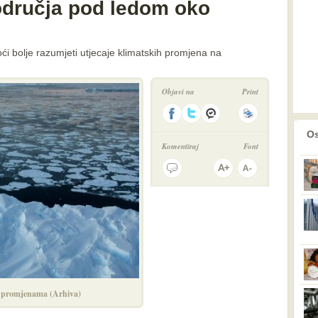
odručja pod ledom oko
 bolje razumjeti utjecaje klimatskih promjena na
Objavi na
Print
prethodno
2
Os
Komentiraj
Font
m promjenama (Arhiva)