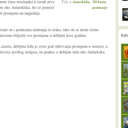
m timu stručnjaka u izradi prve
Više o
,
,
Antarktika
3D karta
om oko Antartktika, što će pomoći
podmorje
ih promjena na najjužniji
rani su s podacima snimanja iz zraka, tako da se može točno
nema prethodne s
sljedeće
precizno bilježiti sve promjene u debljini kroz godinu.
Izd
sera, debljina leda je sveti gral otkrivanja promjena u sustavu, a
olovice prošlog stoljeća, no podaci o debljini leda oko Antarktika