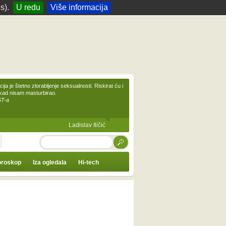
s).
U redu
Više informacija
ija je štetno zlorabljenje seksualnosti. Riskirat ću i
ikad nisam masturbirao.
ST-a
Ladislav Iličić
TRAŽI
roskop
Iza ogledala
Hi-tech