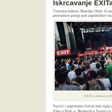
Iskrcavanje EXIT
Tvornica kulture, Beertija i Klub. tri 
promotivni partyji pod zajedničkim n
EXIT se iskrcava u 
Najveći i najpoznatiji festival naše regije
Vibes u Klub.-u, Buchqrish u Tvornici te 