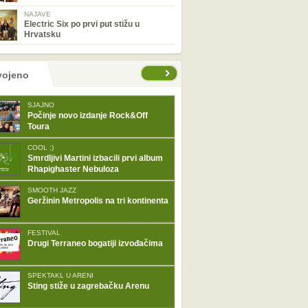
NAJAVE
Electric Six po prvi put stižu u
Hrvatsku
tranice
vojeno
SJAJNO
Počinje novo izdanje Rock&Off
Toura
COOL ;)
Smrdljivi Martini izbacili prvi album
Rhapighaster Nebuloza
SMOOTH JAZZ
Geržinin Metropolis na tri kontinenta
FESTIVAL
Drugi Terraneo bogatiji izvođačima
SPEKTAKL U ARENI
Sting stiže u zagrebačku Arenu