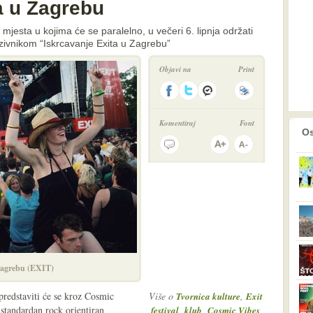
a u Zagrebu
su mjesta u kojima će se paralelno, u večeri 6. lipnja održati
azivnikom “Iskrcavanje Exita u Zagrebu”
Objavi na
Print
Komentiraj
Font
prethodno
2
Os
Zagrebu (EXIT)
 predstaviti će se kroz Cosmic
Više o
,
Tvornica kulture
Exit
standardan rock orjentiran
,
,
,
festival
klub
Cosmic Vibes