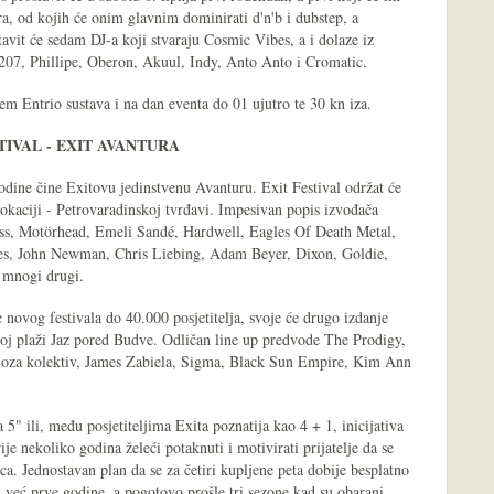
ora, od kojih će onim glavnim dominirati d'n'b i dubstep, a
tavit će sedam DJ-a koji stvaraju Cosmic Vibes, a i dolaze iz
207, Phillipe, Oberon, Akuul, Indy, Anto Anto i Cromatic.
em Entrio sustava i na dan eventa do 01 ujutro te 30 kn iza.
TIVAL - EXIT AVANTURA
godine čine Exitovu jedinstvenu Avanturu. Exit Festival održat će
lokaciji - Petrovaradinskoj tvrđavi. Impesivan popis izvođača
ss, Motörhead, Emeli Sandé, Hardwell, Eagles Of Death Metal,
ties, John Newman, Chris Liebing, Adam Beyer, Dixon, Goldie,
mnogi drugi.
e novog festivala do 40.000 posjetitelja, svoje će drugo izdanje
noj plaži Jaz pored Budve. Odličan line up predvode The Prodigy,
ioza kolektiv, James Zabiela, Sigma, Black Sun Empire, Kim Ann
5" ili, među posjetiteljima Exita poznatija kao 4 + 1, inicijativa
ije nekoliko godina želeći potaknuti i motivirati prijatelje da se
ca. Jednostavan plan da se za četiri kupljene peta dobije besplatno
iji već prve godine, a pogotovo prošle tri sezone kad su obarani