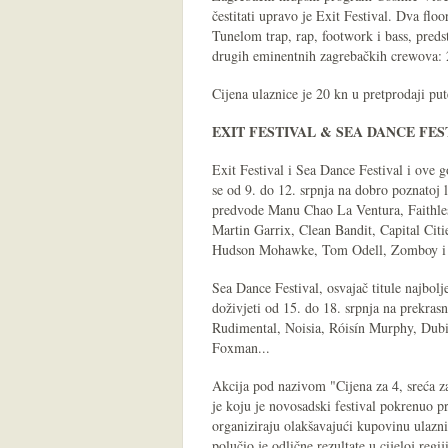
čestitati upravo je Exit Festival. Dva flo
Tunelom trap, rap, footwork i bass, preds
drugih eminentnih zagrebačkih crewova: 
Cijena ulaznice je 20 kn u pretprodaji put
EXIT FESTIVAL & SEA DANCE FES
Exit Festival i Sea Dance Festival i ove 
se od 9. do 12. srpnja na dobro poznatoj 
predvode Manu Chao La Ventura, Faithle
Martin Garrix, Clean Bandit, Capital Ci
Hudson Mohawke, Tom Odell, Zomboy i 
Sea Dance Festival, osvajač titule najbolj
doživjeti od 15. do 18. srpnja na prekras
Rudimental, Noisia, Róisín Murphy, Dub
Foxman...
Akcija pod nazivom "Cijena za 4, sreća za 
je koju je novosadski festival pokrenuo pr
organiziraju olakšavajući kupovinu ulazni
polučio je odlične rezultate u cijeloj reg