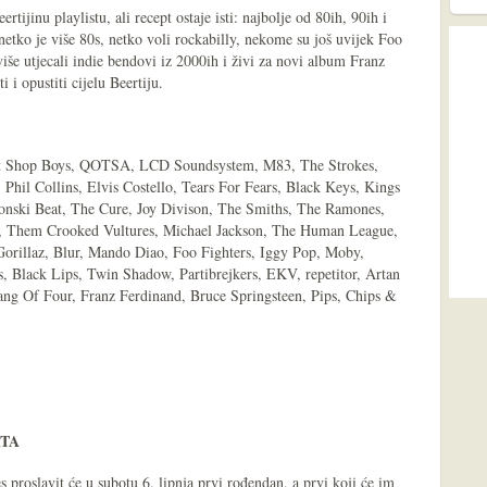
tijinu playlistu, ali recept ostaje isti: najbolje od 80ih, 90ih i
 netko je više 80s, netko voli rockabilly, nekome su još uvijek Foo
iše utjecali indie bendovi iz 2000ih i živi za novi album Franz
ti i opustiti cijelu Beertiju.
et Shop Boys, QOTSA, LCD Soundsystem, M83, The Strokes,
Phil Collins, Elvis Costello, Tears For Fears, Black Keys, Kings
onski Beat, The Cure, Joy Divison, The Smiths, The Ramones,
s, Them Crooked Vultures, Michael Jackson, The Human League,
orillaz, Blur, Mando Diao, Foo Fighters, Iggy Pop, Moby,
, Black Lips, Twin Shadow, Partibrejkers, EKV, repetitor, Artan
ng Of Four, Franz Ferdinand, Bruce Springsteen, Pips, Chips &
ATA
proslavit će u subotu 6. lipnja prvi rođendan, a prvi koji će im