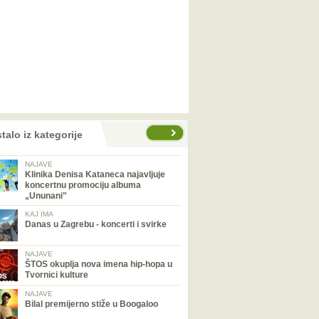
talo iz kategorije
NAJAVE
Klinika Denisa Kataneca najavljuje
koncertnu promociju albuma
„Ununani"
KAJ IMA
Danas u Zagrebu - koncerti i svirke
NAJAVE
ŠTOS okuplja nova imena hip-hopa u
Tvornici kulture
NAJAVE
Bilal premijerno stiže u Boogaloo