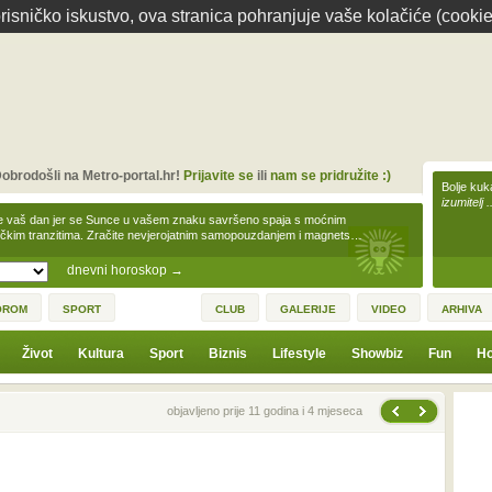
isničko iskustvo, ova stranica pohranjuje vaše kolačiće (cookie
obrodošli na Metro-portal.hr!
Prijavite se
ili
nam se pridružite :)
Bolje kuk
izumitelj 
e vaš dan jer se Sunce u vašem znaku savršeno spaja s moćnim
čkim tranzitima. Zračite nevjerojatnim samopouzdanjem i magnets…
dnevni horoskop
→
OROM
SPORT
CLUB
GALERIJE
VIDEO
ARHIVA
Život
Kultura
Sport
Biznis
Lifestyle
Showbiz
Fun
Ho
Sljedeća vijest
Prethodna vijest
objavljeno prije 11 godina i 4 mjeseca