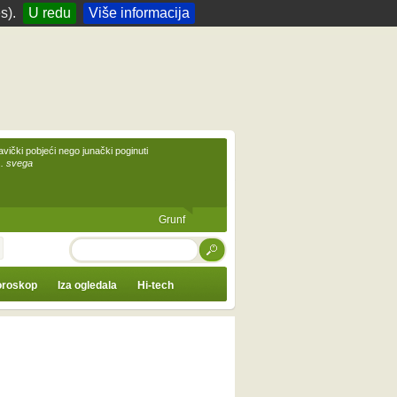
s).
U redu
Više informacija
avički pobjeći nego junački poginuti
... svega
Grunf
TRAŽI
roskop
Iza ogledala
Hi-tech