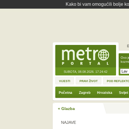
Kako bi vam omogućili bolje kor
D
Ovo j
kozmi
SUBOTA, 08.08.2026.
17:24:42
VIJESTI
PRAVI ŽIVOT
POD REFLEKT
Početna
Zagreb
Hrvatska
Svijet
« Glazba
NAJAVE