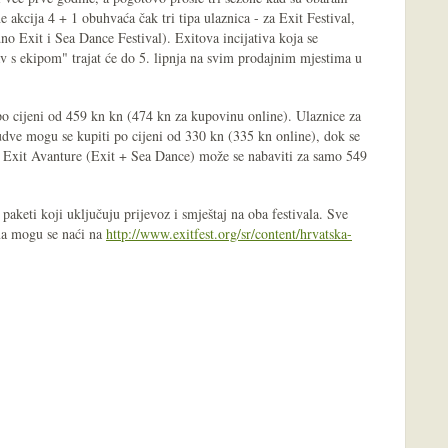
 akcija 4 + 1 obuhvaća čak tri tipa ulaznica - za Exit Festival,
no Exit i Sea Dance Festival). Exitova incijativa koja se
v s ekipom" trajat će do 5. lipnja na svim prodajnim mjestima u
 po cijeni od 459 kn kn (474 kn za kupovinu online). Ulaznice za
udve mogu se kupiti po cijeni od 330 kn (335 kn online), dok se
na Exit Avanture (Exit + Sea Dance) može se nabaviti za samo 549
paketi koji uključuju prijevoz i smještaj na oba festivala. Sve
ma mogu se naći na
http://www.exitfest.org/sr/content/hrvatska-