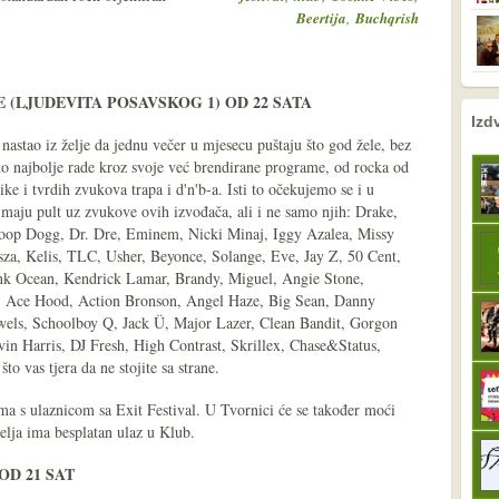
,
Beertija
Buchqrish
(LJUDEVITA POSAVSKOG 1) OD 22 SATA
nema prethodne s
sljedeće
Izd
astao iz želje da jednu večer u mjesecu puštaju što god žele, bez
to najbolje rade kroz svoje već brendirane programe, od rocka od
ike i tvrdih zvukova trapa i d'n'b-a. Isti to očekujemo se i u
imaju pult uz zvukove ovih izvođača, ali i ne samo njih: Drake,
noop Dogg, Dr. Dre, Eminem, Nicki Minaj, Iggy Azalea, Missy
esza, Kelis, TLC, Usher, Beyonce, Solange, Eve, Jay Z, 50 Cent,
rank Ocean, Kendrick Lamar, Brandy, Miguel, Angie Stone,
z, Ace Hood, Action Bronson, Angel Haze, Big Sean, Danny
els, Schoolboy Q, Jack Ü, Major Lazer, Clean Bandit, Gorgon
vin Harris, DJ Fresh, High Contrast, Skrillex, Chase&Status,
što vas tjera da ne stojite sa strane.
doma s ulaznicom sa Exit Festival. U Tvornici će se također moći
telja ima besplatan ulaz u Klub.
OD 21 SAT