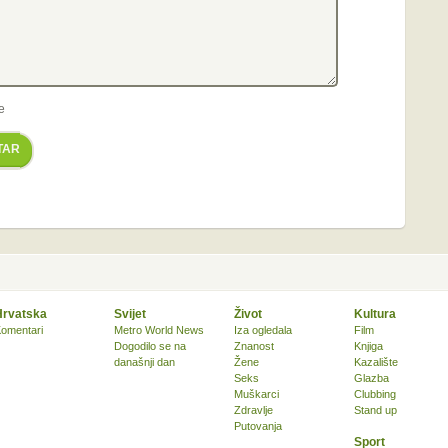
e
TAR
Hrvatska
Svijet
Život
Kultura
omentari
Metro World News
Iza ogledala
Film
Dogodilo se na
Znanost
Knjiga
današnji dan
Žene
Kazalište
Seks
Glazba
Muškarci
Clubbing
Zdravlje
Stand up
Putovanja
Sport