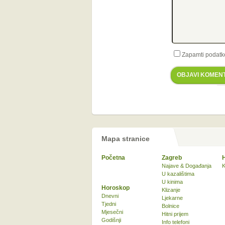
Zapamti podatk
OBJAVI KOMEN
Mapa stranice
Početna
Zagreb
Najave & Događanja
K
U kazalištima
U kinima
Horoskop
Klizanje
Dnevni
Ljekarne
Tjedni
Bolnice
Mjesečni
Hitni prijem
Godišnji
Info telefoni