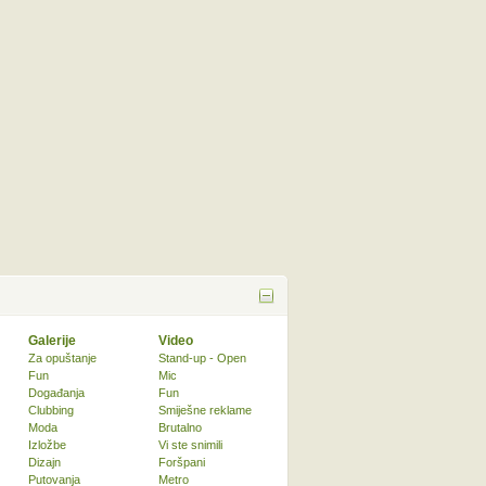
Galerije
Video
Za opuštanje
Stand-up - Open
Fun
Mic
Događanja
Fun
Clubbing
Smiješne reklame
Moda
Brutalno
Izložbe
Vi ste snimili
Dizajn
Foršpani
Putovanja
Metro