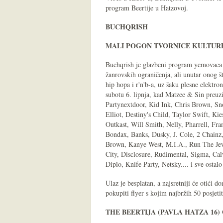
program Beertije u Hatzovoj.
BUCHQRISH
MALI POGON TVORNICE KULTURE 
Buchqrish je glazbeni program yemovaca n
žanrovskih ograničenja, ali unutar onog š
hip hopa i r'n'b-a, uz šaku plesne elektron
subotu 6. lipnja, kad Matzee & Sin preuz
Partynextdoor, Kid Ink, Chris Brown, S
Elliot, Destiny's Child, Taylor Swift, Ki
Outkast, Will Smith, Nelly, Pharrell, F
Bondax, Banks, Dusky, J. Cole, 2 Chain
Brown, Kanye West, M.I.A., Run The Jew
City, Disclosure, Rudimental, Sigma, Cal
Diplo, Knife Party, Netsky.... i sve ostalo 
Ulaz je besplatan, a najsretniji će otići 
pokupiti flyer s kojim najbržih 50 posjeti
THE BEERTIJA (PAVLA HATZA 16) 