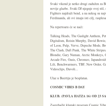
Svaki vikend je netko drugi zadužen za Beer
novije glazbe. Svaki DJ njeguje svoj stil,
Fighters najdraži bend, a na nekog su najv
Ferdinanda, ali svi imaju isti cilj, rasplesa
Na repertoaru će se naći:
Talking Heads, The Gaslight Anthem, P
Digitalism, Roisin Murphy, David Bowie, 
of Leon, Pulp, Verve, Depeche Mode, Br
The Clash, Daft Punk, The White Stripe
Blondie, Gary Numan, Arctic Monkeys, G
Arcade Fire, Oasis, Chromeo, Japandroids
Lili, Benchwarmers, TBF, New Order, Ga
Videoclips, Đavoli...
Ulaz u Beertiju je besplatan.
COSMIC VIBES B DAY
KLUB. (PAVLA HATZA 16) OD 23 S
Zagrebački klupski program Cosmic Vibes 