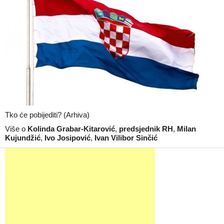
Tko će pobijediti? (Arhiva)
Više o
Kolinda Grabar-Kitarović
,
predsjednik RH
,
Milan
Kujundžić
,
Ivo Josipović
,
Ivan Vilibor Sinčić