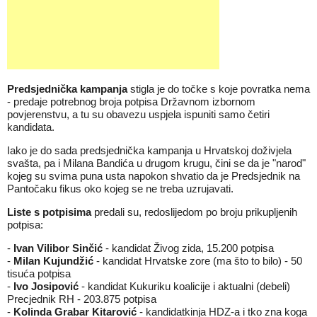
Predsjednička kampanja
stigla je do točke s koje povratka nema
- predaje potrebnog broja potpisa Državnom izbornom
povjerenstvu, a tu su obavezu uspjela ispuniti samo četiri
kandidata.
Iako je do sada predsjednička kampanja u Hrvatskoj doživjela
svašta, pa i Milana Bandića u drugom krugu, čini se da je "narod"
kojeg su svima puna usta napokon shvatio da je Predsjednik na
Pantočaku fikus oko kojeg se ne treba uzrujavati.
Liste s potpisima
predali su, redoslijedom po broju prikupljenih
potpisa:
-
Ivan Vilibor Sinčić
- kandidat Živog zida, 15.200 potpisa
-
Milan Kujundžić
- kandidat Hrvatske zore (ma što to bilo) - 50
tisuća potpisa
-
Ivo Josipović
- kandidat Kukuriku koalicije i aktualni (debeli)
Precjednik RH - 203.875 potpisa
-
Kolinda Grabar Kitarović
- kandidatkinja HDZ-a i tko zna koga