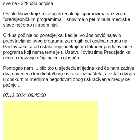
sve ne - 328.683 potpisa
Ostale likove koji su zasipali redakcije spamovima sa svojim
"predsjedničkim programima" i snovima o pet minuta medijske
slave nećemo ni spominjati.
Cirkus počinje od ponedjeljka, kad je Ivo Josipović najavio
predstavljanje svog programa za drugih pet godina nerada na
Pantovčaku, a od ostalo troje očekujemo također predstavljanje
programa koji nema temelje u Ustavu i ovlastima Predsjednika,
nego u mazanju očiju naivnih glasača.
Pomogao nam ... bilo tko u sljedeća tri tjedna kad će nam zadnja
dva navedena kandidata/tkinje iskakati iz pašteta, a ostala dvojica
u opskurnim medijima negodovati zbog uskraćivanja medijske
pažnje ...
07.12.2014. 08:45:00