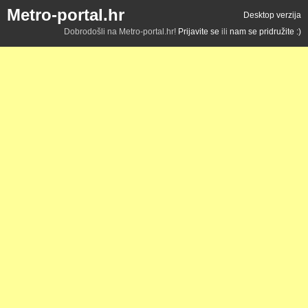
Metro-portal.hr
Desktop verzija
Dobrodošli na Metro-portal.hr!
Prijavite se
ili
nam se pridružite :)