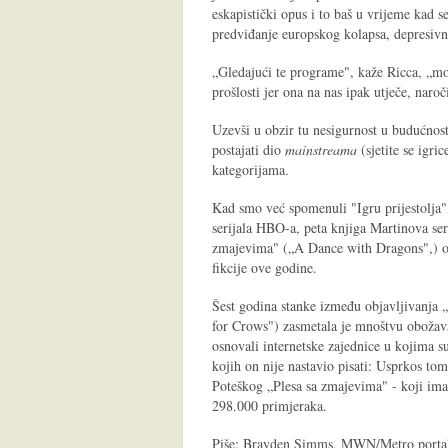
eskapistički opus i to baš u vrijeme kad s
predviđanje europskog kolapsa, depresivn
„Gledajući te programe", kaže Ricca, „m
prošlosti jer ona na nas ipak utječe, nar
Uzevši u obzir tu nesigurnost u budućnost,
postajati dio
mainstreama
(sjetite se igri
kategorijama.
Kad smo već spomenuli "Igru prijestolja"
serijala HBO-a, peta knjiga Martinova ser
zmajevima" („A Dance with Dragons",) obj
fikcije ove godine.
Šest godina stanke između objavljivanja 
for Crows") zasmetala je mnoštvu obožavat
osnovali internetske zajednice u kojima su
kojih on nije nastavio pisati: Usprkos tome,
Poteškog „Plesa sa zmajevima" - koji ima
298.000 primjeraka.
Piše: Brayden Simms, MWN/Metro porta