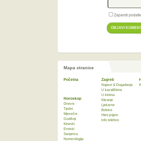
Zapamti podatk
OBJAVI KOMEN
Mapa stranice
Početna
Zagreb
Najave & Događanja
K
U kazalištima
U kinima
Horoskop
Klizanje
Dnevni
Ljekarne
Tjedni
Bolnice
Mjesečni
Hitni prijem
Godišnji
Info telefoni
Kineski
Erotski
Sanjarica
Numerologija