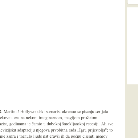
. Martinu! Hollywoodski scenarist okrenuo se pisanju serijala
jevjekovnu eru na nekom imaginarnom, magijom prožetom
zist, godinama je čamio u dubokoj šmokljanskoj recesiji. Ali sve
evizijsku adaptaciju njegova prvobitna rada „Igru prijestolja"; to
je žanra i trgnulo ljude natjeravši ih da počnu cijeniti njegov