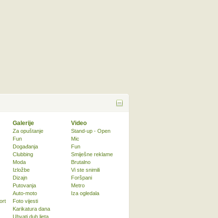
Galerije
Video
Za opuštanje
Stand-up - Open
Fun
Mic
Događanja
Fun
Clubbing
Smiješne reklame
Moda
Brutalno
Izložbe
Vi ste snimili
Dizajn
Foršpani
Putovanja
Metro
Auto-moto
Iza ogledala
ort
Foto vijesti
Karikatura dana
Uhvati duh ljeta