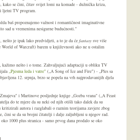
e, kako se čini, čitav svijet lomi na komade - dužnička kriza,
i ljetni TV program.
ožda baš prepoznajemo važnost i romantičnost imaginativne
očito sad u vremenima nesigurne budućnosti."
 nešto je ipak lako predvidjeti, a to je da će
fantasy
sve više
ce World of Warcraft) barem u književnosti ako ne u ostalim
, kažimo nešto i o tome. Zahvaljujući adaptaciji u obliku TV
ijala
„Pjesma leda i vatre"
(„A Song of Ice and Fire") - „Ples sa
avljena 12. srpnja, brzo se popela na vrh najprodavanijih djela
„Zmajeva" i Martinove posljednje knjige „Gozba vrana" („A Feast
elja do te mjere da su neki od njih otišli tako dalek da su
 kritizirali autora i razglabali o raznim teorijama zavjere zbog
 čini se da su brojni čitatelji i dalje zaljubljeni u njegov rad.
 oko 1000 plus stranica - samo prvog dana prodalo se oko
l