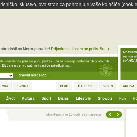
isničko iskustvo, ova stranica pohranjuje vaše kolačiće (cookie
obrodošli na Metro-portal.hr!
Prijavite se
ili
nam se pridružite :)
Masturbac
reći da n
šef HRA
zde vam danas pružaju punu podršku za ostvarenje ambicioznih poslovnih
a. Bit ćete u centru pažnje i vaši će prijedlozi nai…
dnevni horoskop
→
OROM
SPORT
CLUB
GALERIJE
VIDEO
ARHIVA
Život
Kultura
Sport
Biznis
Lifestyle
Showbiz
Fun
Ho
Sljedeća vijest
Prethodna vijest
objavljeno prije 15 godina i 3 mjeseca