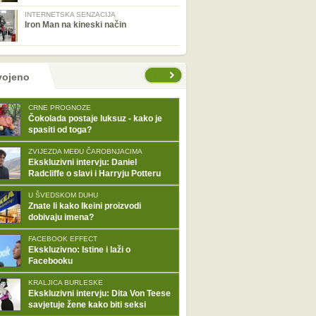
INTERNETSKA SENZACIJA
Iron Man na kineski način
tranice
vojeno
CRNE PROGNOZE
Čokolada postaje luksuz - kako je
spasiti od toga?
ZVIJEZDA MEĐU ČAROBNJACIMA
Ekskluzivni intervju: Daniel
Radcliffe o slavi i Harryju Potteru
U ŠVEDSKOM DUHU
Znate li kako Ikeini proizvodi
dobivaju imena?
FACEBOOK EFFECT
Ekskluzivno: Istine i laži o
Facebooku
KRALJICA BURLESKE
Ekskluzivni intervju: Dita Von Teese
savjetuje žene kako biti seksi