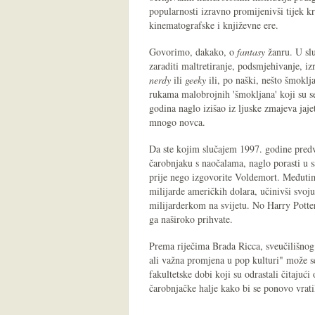
popularnosti izravno promijenivši tijek kr
kinematografske i književne ere.
Govorimo, dakako, o
fantasy
žanru. U slu
zaraditi maltretiranje, podsmjehivanje, iz
nerdy
ili
geeky
ili, po naški, nešto šmokl
rukama malobrojnih 'šmokljana' koji su se
godina naglo izišao iz ljuske zmajeva jaje
mnogo novca.
Da ste kojim slučajem 1997. godine predv
čarobnjaku s naočalama, naglo porasti u s
prije nego izgovorite Voldemort. Međutim,
milijarde američkih dolara, učinivši svoj
milijarderkom na svijetu. No Harry Potter
ga naširoko prihvate.
Prema riječima Brada Ricca, sveučilišnog
ali važna promjena u pop kulturi" može se
fakultetske dobi koji su odrastali čitajući
čarobnjačke halje kako bi se ponovo vratil