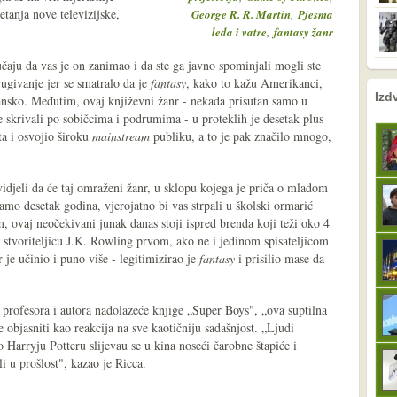
etanja nove televizijske,
,
George R. R. Martin
Pjesma
,
leda i vatre
fantasy žanr
čaju da vas je on zanimao i da ste ga javno spominjali mogli ste
rugivanje jer se smatralo da je
fantasy
, kako to kažu Amerikanci,
nema prethodne s
sljedeće
Izd
jansko. Međutim, ovaj književni žanr - nekada prisutan samo u
 skrivali po sobičcima i podrumima - u proteklih je desetak plus
ta i osvojio široku
mainstream
publiku, a to je pak značilo mnogo,
idjeli da će taj omraženi žanr, u sklopu kojega je priča o mladom
amo desetak godina, vjerojatno bi vas strpali u školski ormarić
 ovaj neočekivani junak danas stoji ispred brenda koji teži oko 4
u stvoriteljicu J.K. Rowling prvom, ako ne i jedinom spisateljicom
 je učinio i puno više - legitimizirao je
fantasy
i prisilio mase da
 profesora i autora nadolazeće knjige „Super Boys", „ova suptilna
 objasniti kao reakcija na sve kaotičniju sadašnjost. „Ljudi
 o Harryju Potteru slijevau se u kina noseći čarobne štapiće i
i u prošlost", kazao je Ricca.