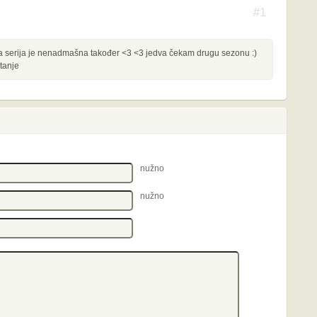
#1
d a serija je nenadmašna također <3 <3 jedva čekam drugu sezonu :)
tanje
nužno
nužno