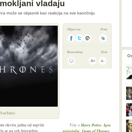
 šmokljani vladaju
nra može se objasniti kao reakcija na sve kaoričniju
Objavi na
Print
Komentiraj
Font
prethodno
2
Os
 (YouTube)
m okviru jedna od najviše
Više o
,
Harry Potter
Igra
la se na vrh hijerarhije
,
,
prijestolja
Game of Thrones