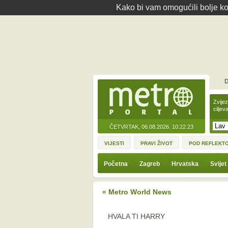
Kako bi vam omogućili bolje kor
D
Zvije
ciljev
ČETVRTAK, 06.08.2026.
10:22:23
VIJESTI
PRAVI ŽIVOT
POD REFLEKT
Početna
Zagreb
Hrvatska
Svijet
« Metro World News
HVALA TI HARRY