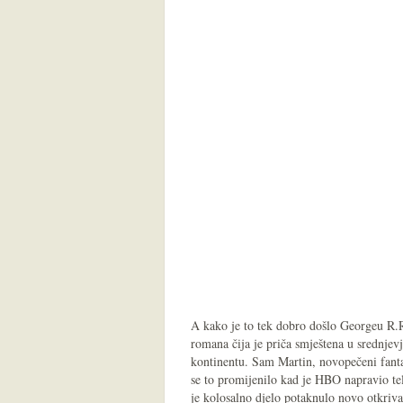
A kako je to tek dobro došlo Georgeu R.R
romana čija je priča smještena u sredn
kontinentu. Sam Martin, novopečeni fanta
se to promijenilo kad je HBO napravio tel
je kolosalno djelo potaknulo novo otkrivan