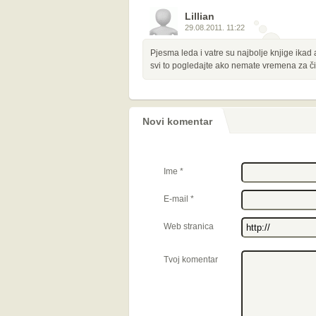
Lillian
29.08.2011. 11:22
Pjesma leda i vatre su najbolje knjige ika
svi to pogledajte ako nemate vremena za či
Novi komentar
Ime
*
E-mail
*
Web stranica
Tvoj komentar