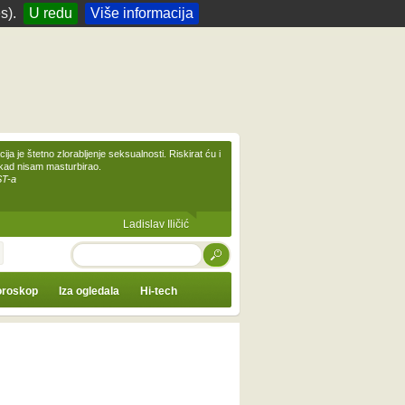
s).
U redu
Više informacija
ija je štetno zlorabljenje seksualnosti. Riskirat ću i
ikad nisam masturbirao.
ST-a
Ladislav Iličić
TRAŽI
roskop
Iza ogledala
Hi-tech