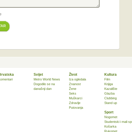
e
TAR
Hrvatska
Svijet
Život
Kultura
omentari
Metro World News
Iza ogledala
Film
Dogodilo se na
Znanost
Knjiga
današnji dan
Žene
Kazalište
Seks
Glazba
Muškarci
Clubbing
Zdravlje
Stand up
Putovanja
Sport
Nogomet
Studentski i mali sp
Košarka
Rukomet