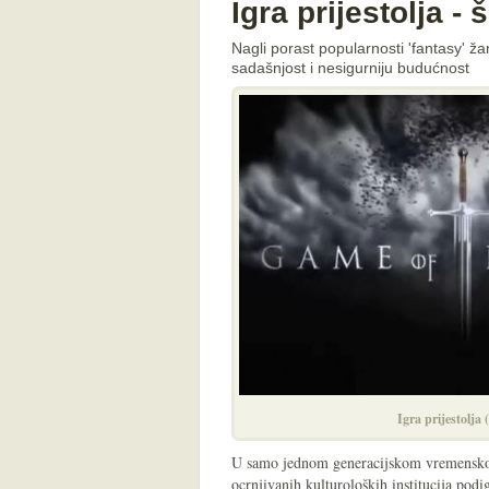
Igra prijestolja -
Nagli porast popularnosti 'fantasy' ža
sadašnjost i nesigurniju budućnost
Igra prijestolja
U samo jednom generacijskom vremensko
ocrnjivanih kulturoloških institucija podig