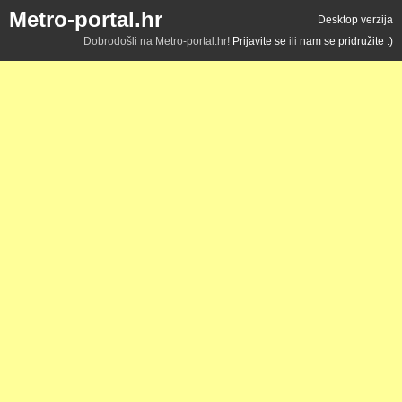
Metro-portal.hr
Desktop verzija
Dobrodošli na Metro-portal.hr!
Prijavite se
ili
nam se pridružite :)