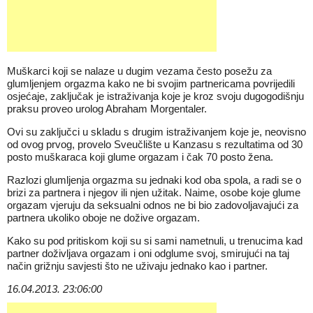
Muškarci koji se nalaze u dugim vezama često posežu za
glumljenjem orgazma kako ne bi svojim partnericama povrijedili
osjećaje, zaključak je istraživanja koje je kroz svoju dugogodišnju
praksu proveo urolog Abraham Morgentaler.
Ovi su zaključci u skladu s drugim istraživanjem koje je, neovisno
od ovog prvog, provelo Sveučlište u Kanzasu s rezultatima od 30
posto muškaraca koji glume orgazam i čak 70 posto žena.
Razlozi glumljenja orgazma su jednaki kod oba spola, a radi se o
brizi za partnera i njegov ili njen užitak. Naime, osobe koje glume
orgazam vjeruju da seksualni odnos ne bi bio zadovoljavajući za
partnera ukoliko oboje ne dožive orgazam.
Kako su pod pritiskom koji su si sami nametnuli, u trenucima kad
partner doživljava orgazam i oni odglume svoj, smirujući na taj
način grižnju savjesti što ne uživaju jednako kao i partner.
16.04.2013. 23:06:00