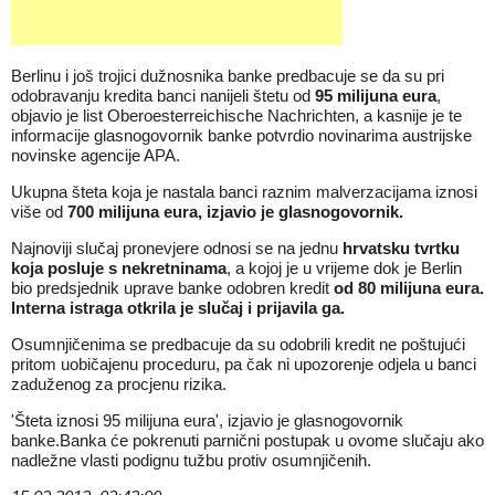
Berlinu i još trojici dužnosnika banke predbacuje se da su pri
odobravanju kredita banci nanijeli štetu od
95 milijuna eura
,
objavio je list Oberoesterreichische Nachrichten, a kasnije je te
informacije glasnogovornik banke potvrdio novinarima austrijske
novinske agencije APA.
Ukupna šteta koja je nastala banci raznim malverzacijama iznosi
više od
700 milijuna eura, izjavio je glasnogovornik.
Najnoviji slučaj pronevjere odnosi se na jednu
hrvatsku tvrtku
koja posluje s nekretninama
, a kojoj je u vrijeme dok je Berlin
bio predsjednik uprave banke odobren kredit
od 80 milijuna eura.
Interna istraga otkrila je slučaj i prijavila ga.
Osumnjičenima se predbacuje da su odobrili kredit ne poštujući
pritom uobičajenu proceduru, pa čak ni upozorenje odjela u banci
zaduženog za procjenu rizika.
'Šteta iznosi 95 milijuna eura', izjavio je glasnogovornik
banke.Banka će pokrenuti parnični postupak u ovome slučaju ako
nadležne vlasti podignu tužbu protiv osumnjičenih.