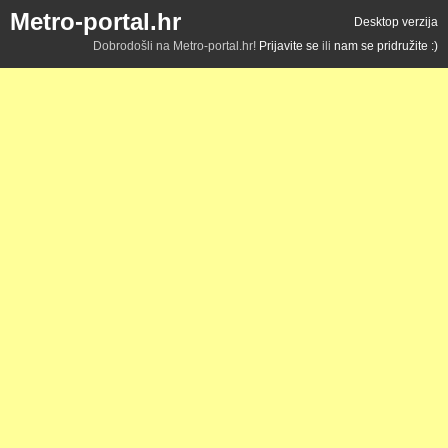
Metro-portal.hr
Desktop verzija
Dobrodošli na Metro-portal.hr!
Prijavite se
ili
nam se pridružite :)