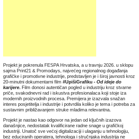
Projekt je pokrenula FESPA Hrvatska, a u travnju 2026. u sklopu
sajma Print21 & Promodays, najvećeg regionalnog događanja
grafičke i promotivne industrije, predstavljen je i široj javnosti kroz
20-minutni dokumentarni film
#UpišiGrafiku -
Od ideje do
karijere
.
Film donosi autentičan pogled u industriju kroz stvarne
priče, svakodnevni rad i iskustva profesionalaca koji stoje iza
modernih proizvodnih procesa. Premijera je izazvala snažan
interes posjetitelja i industrije i potvrdila koliko je tema i potreba za
sustavnim približavanjem struke mladima relevantna.
Projekt je nastao kao odgovor na jedan od ključnih izazova
današnjice, nedostatak kvalificirane radne snage u grafičkoj
industriji. Unatoč sve većoj digitalizaciji i ulaganju u tehnologiju,
bez educiranih operatera, tehnologa i stručnjaka industrija ne