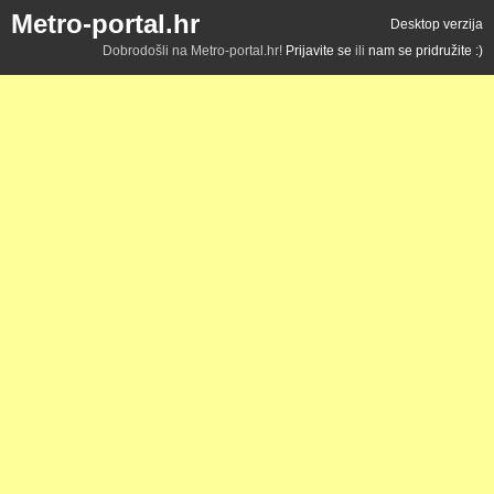
Metro-portal.hr
Desktop verzija
Dobrodošli na Metro-portal.hr!
Prijavite se
ili
nam se pridružite :)