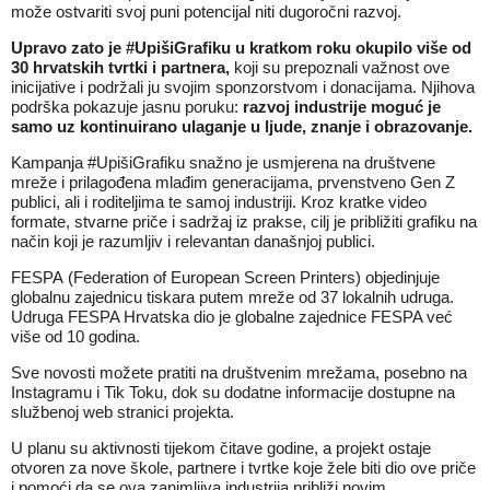
može ostvariti svoj puni potencijal niti dugoročni razvoj.
Upravo zato je #UpišiGrafiku u kratkom roku okupilo više od
30 hrvatskih tvrtki i partnera,
koji su prepoznali važnost ove
inicijative i podržali ju svojim sponzorstvom i donacijama. Njihova
podrška pokazuje jasnu poruku:
razvoj industrije moguć je
samo uz kontinuirano ulaganje u ljude, znanje i obrazovanje.
Kampanja #UpišiGrafiku snažno je usmjerena na društvene
mreže i prilagođena mlađim generacijama, prvenstveno Gen Z
publici, ali i roditeljima te samoj industriji. Kroz kratke video
formate, stvarne priče i sadržaj iz prakse, cilj je približiti grafiku na
način koji je razumljiv i relevantan današnjoj publici.
FESPA (Federation of European Screen Printers) objedinjuje
globalnu zajednicu tiskara putem mreže od 37 lokalnih udruga.
Udruga FESPA Hrvatska dio je globalne zajednice FESPA već
više od 10 godina.
Sve novosti možete pratiti na društvenim mrežama, posebno na
Instagramu i Tik Toku, dok su dodatne informacije dostupne na
službenoj web stranici projekta.
U planu su aktivnosti tijekom čitave godine, a projekt ostaje
otvoren za nove škole, partnere i tvrtke koje žele biti dio ove priče
i pomoći da se ova zanimljiva industrija približi novim