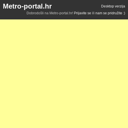
Metro-portal.hr
Desktop verzija
Dobrodošli na Metro-portal.hr!
Prijavite se
ili
nam se pridružite :)