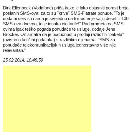
Dirk Ellenbeck (Vodafone) priča kako je lako objasniti porast broja
poslanih SMS-ova: za to su "krive" SMS-Flatrate ponude. "To je
dodatni servis i nama je svejedno da li mušterije šalju deset ili 100
SMS-ova dnevno, to je ionako dio tarife!" Pad prometa na SMS-
ovima ipak teško pogađa ponuđače te usluge, dodaje Jens
Bröcker. On smatra da je budućnost u prodaji različitih "paketa"
(ovisno o količini podataka) s različitim cijenama: "SMS za
ponuđače telekomunikacijskih usluga jednostavno više nije
relevantan."
25.02.2014. 18:48:59