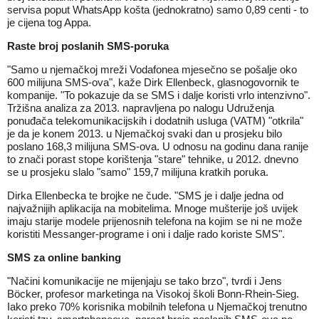
servisa poput WhatsApp košta (jednokratno) samo 0,89 centi - to
je cijena tog Appa.
Raste broj poslanih SMS-poruka
"Samo u njemačkoj mreži Vodafonea mjesečno se pošalje oko
600 milijuna SMS-ova", kaže Dirk Ellenbeck, glasnogovornik te
kompanije. "To pokazuje da se SMS i dalje koristi vrlo intenzivno".
Tržišna analiza za 2013. napravljena po nalogu Udruženja
ponuđača telekomunikacijskih i dodatnih usluga (VATM) "otkrila"
je da je konem 2013. u Njemačkoj svaki dan u prosjeku bilo
poslano 168,3 milijuna SMS-ova. U odnosu na godinu dana ranije
to znači porast stope korištenja "stare" tehnike, u 2012. dnevno
se u prosjeku slalo "samo" 159,7 milijuna kratkih poruka.
Dirka Ellenbecka te brojke ne čude. "SMS je i dalje jedna od
najvažnijih aplikacija na mobitelima. Mnoge mušterije još uvijek
imaju starije modele prijenosnih telefona na kojim se ni ne može
koristiti Messanger-programe i oni i dalje rado koriste SMS".
SMS za online banking
"Načini komunikacije ne mijenjaju se tako brzo", tvrdi i Jens
Böcker, profesor marketinga na Visokoj školi Bonn-Rhein-Sieg.
Iako preko 70% korisnika mobilnih telefona u Njemačkoj trenutno