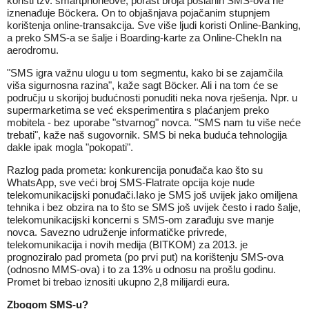
koristi tzv. smartphoneove, porast broja poslanih SMS-ova ne
iznenađuje Böckera. On to objašnjava pojačanim stupnjem
korištenja online-transakcija. Sve više ljudi koristi Online-Banking,
a preko SMS-a se šalje i Boarding-karte za Online-ChekIn na
aerodromu.
"SMS igra važnu ulogu u tom segmentu, kako bi se zajamčila
viša sigurnosna razina", kaže sagt Böcker. Ali i na tom će se
području u skorijoj budućnosti ponuditi neka nova rješenja. Npr. u
supermarketima se već eksperimentira s plaćanjem preko
mobitela - bez uporabe "stvarnog" novca. "SMS nam tu više neće
trebati", kaže naš sugovornik. SMS bi neka buduća tehnologija
dakle ipak mogla "pokopati".
Razlog pada prometa: konkurencija ponuđača kao što su
WhatsApp, sve veći broj SMS-Flatrate opcija koje nude
telekomunikacijski ponuđači.Iako je SMS još uvijek jako omiljena
tehnika i bez obzira na to što se SMS još uvijek često i rado šalje,
telekomunikacijski koncerni s SMS-om zarađuju sve manje
novca. Savezno udruženje informatičke privrede,
telekomunikacija i novih medija (BITKOM) za 2013. je
prognoziralo pad prometa (po prvi put) na korištenju SMS-ova
(odnosno MMS-ova) i to za 13% u odnosu na prošlu godinu.
Promet bi trebao iznositi ukupno 2,8 milijardi eura.
Zbogom SMS-u?