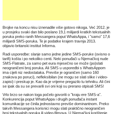
Brojke na koncu nisu iznenadile više gotovo nikoga. Već 2012. je
u prosjeku svaki dan bilo poslano 19,1 milijardi kratkih tekstualnih
poruka preko ranih Messangera poput WhatsAppa, i "samo" 17,6
milijardi SMS-poruka. Te je podatke krajem travnja 2013.
objavio britanski institut Informa.
Radi usporedbe: slanje samo jedne jedine SMS-poruke (ovisno o
tarifi) košta i po nekoliko centi. Neki ponuđači u Njemačkoj nude
SMS-Flatrate, za samo pet eura mjesečno se može (po)slati
neograničeni broj poruka. Ali SMS u usporedbi s WhatsAppom
ima cijeli niz nedostataka. Previše je ograničen (samo 160
znakova po poruci), nefleksibilan (ne mogu se slati slike i video-
zapisi) i preskup je. Kao da je vrijeme pregazilo tu tehniku. Ali čini
se ipak da su se prevarili svi oni koji su prerano otpisali SMS!
Vrlo brzo se nakon toga počelo govoriti o "kraju ere SMS-a".
Konkurencija poput WhatsAppa i drugih ponuđača instant
komunikacije se činila jednostavno previše dominantnom. Preko
takvih Messangera korisnici mogu slati praktično neograničen
broj tekstualnih poruka ili video-filmova. U Njemačkoj korištenje