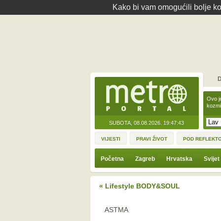
Kako bi vam omogućili bolje kor
D
Ovo j
kozmi
SUBOTA, 08.08.2026.
19:47:43
VIJESTI
PRAVI ŽIVOT
POD REFLEKT
Početna
Zagreb
Hrvatska
Svijet
« Lifestyle BODY&SOUL
ASTMA