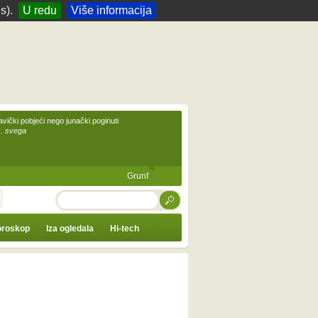
s).
U redu
Više informacija
avički pobjeći nego junački poginuti
... svega
Grunf
TRAŽI
roskop
Iza ogledala
Hi-tech