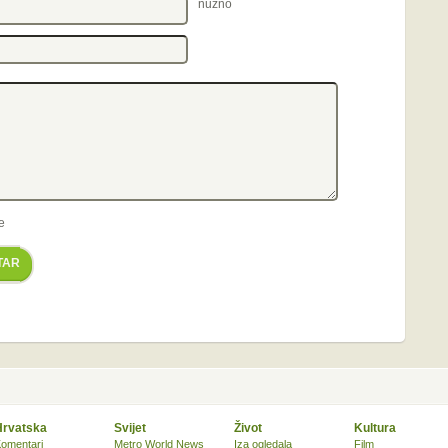
nužno
e
TAR
Hrvatska
Svijet
Život
Kultura
omentari
Metro World News
Iza ogledala
Film