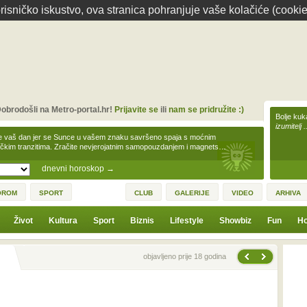
isničko iskustvo, ova stranica pohranjuje vaše kolačiće (cookie
obrodošli na Metro-portal.hr!
Prijavite se
ili
nam se pridružite :)
Bolje kuk
izumitelj 
e vaš dan jer se Sunce u vašem znaku savršeno spaja s moćnim
čkim tranzitima. Zračite nevjerojatnim samopouzdanjem i magnets…
dnevni horoskop
→
OROM
SPORT
CLUB
GALERIJE
VIDEO
ARHIVA
Život
Kultura
Sport
Biznis
Lifestyle
Showbiz
Fun
Ho
Sljedeća vijest
Prethodna vijest
objavljeno prije 18 godina