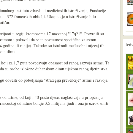
ionalnog instituta zdravlja i medicinskih istraživanja, Fundacije
a u 372 francuskih obitelji. Ukupno je u istraživanje bilo
atičar.
varijanti u regiji kromosoma 17 nazvanoj "17q21". Potvrdili su
 astmom i pokazali da se ta povezanost specifična za astmu
nema prethodne s
sljedeće
Izd
4 godine ili ranije). Također su istaknuli međusobni utjecaj tih
skom dimu.
e koji za 1,7 puta povećavaju opasnost od ranog razvoja astme. Ta
ada su osobe izložene duhanskom dimu tijekom ranog djetinjstva.
u dovesti do poboljšanja "strategija prevencije" astme i razvoja
je od astme, od kojih 40 posto djece, naglašavaju u priopćenju
 Francuskoj od astme boluje 3,5 milijuna ljudi i ona je uzrok smrti