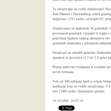
To istraživanje su vodili znanstvenici Nac
Jean Dausset i Nacionalnog centra genotip
uključeno 1.511 osoba, od kojih 651 astm
Znanstvenici su analizirali 36 genetskih 
povezanost genetskih varijanti te regije s
pojavljuje tijekom radnog djetinjstva (do 
genetskih čimbenika i izloženosti duhan
Istraživači su odredili genetske čimbenik
opasnost se povećava (2,3 do 2,9 puta) k
Prema njihovim tvrdnjama ti rezultati mog
novih tretmana.
Više od 300 milijuna ljudi u svijetu bolu
institucije koje su vodile istraživanja. U
oko 2.000 osoba. (hina/metro-portal)
16.10.2008. 10:07:24