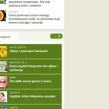
apsolutno neophodne: štit koji
spašava kožu i mladost
SAVJETI
Čista prehrana (clean eating):
Sveobuhvatni vodič za početnike koji
donosi energiju i zdravlje
tranice
vojeno
NOVE DIJETE
Dijeta s jutarnjom bananom
MOGUĆE JE :)
Kako izgubiti kilograme bez dijeta i
vježbanja
MMM
Što oblik usana govori o nama
SAVJETI
Izgubite višak kilograma zauvijek
DIJETE