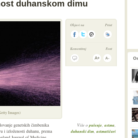
enost duhanskom dimu
Objavi na
Print
Komentiraj
Font
prethodno
2
Os
(Getty Images)
elovanje genetskih čimbenika
Više o
,
,
pušenje
astma
vu i izloženosti duhanu, prema
,
duhanski dim
astmatičari
gland Journal of Medicine.