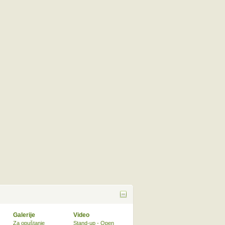
Galerije
Video
Za opuštanje
Stand-up - Open