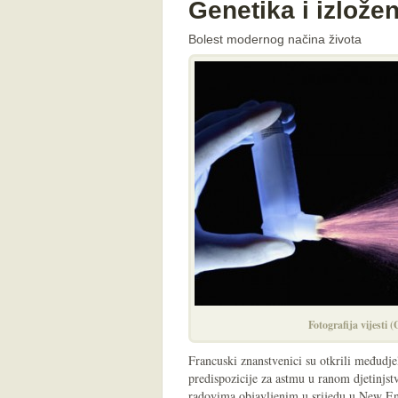
Genetika i izlož
Bolest modernog načina života
Fotografija vijesti 
Francuski znanstvenici su otkrili međudj
predispozicije za astmu u ranom djetinjst
radovima objavljenim u srijedu u New En