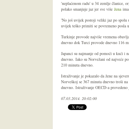
'neplaćenom radu' u 34 zemlje članice, org
polako smanjuje jaz jer sve više
žena
ima 
'No još uvijek postoji veliki jaz po spol
uvijek teško primiti se povremeno posla
Turkinje provode najviše vremena obavlj
dnevno dok Turci provode dnevno 116 m
Japanci su najmanje od pomoći u kući i 
dnevno. Iako su Norvežani od najveće po
210 minuta dnevno.
Istraživanje je pokazalo da žene na sjev
Norveškoj se 367 minuta dnevno troši na 
dnevno. Istraživanje OECD-a provedeno j
07.03.2014. 20:02:00