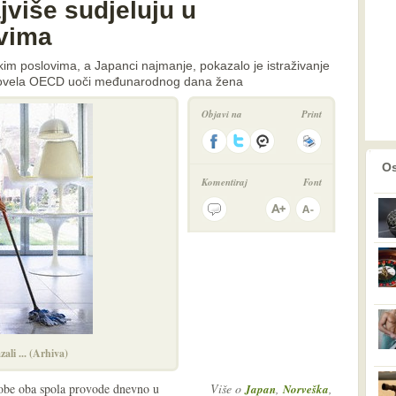
više sudjeluju u
vima
kim poslovima, a Japanci najmanje, pokazalo je istraživanje
rovela OECD uoči međunarodnog dana žena
Objavi na
Print
prethodno
2
Os
Komentiraj
Font
ali ... (Arhiva)
sobe oba spola provode dnevno u
Više o
,
,
Japan
Norveška