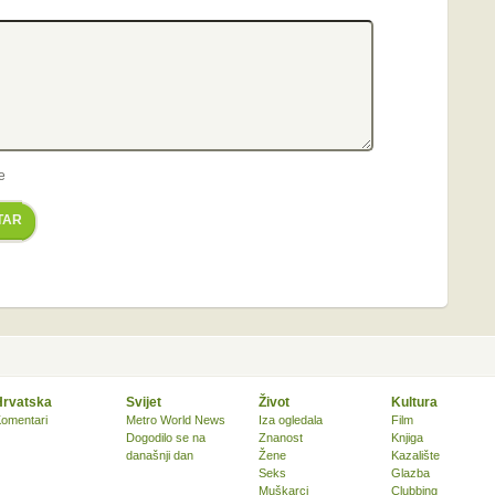
e
TAR
Hrvatska
Svijet
Život
Kultura
omentari
Metro World News
Iza ogledala
Film
Dogodilo se na
Znanost
Knjiga
današnji dan
Žene
Kazalište
Seks
Glazba
Muškarci
Clubbing