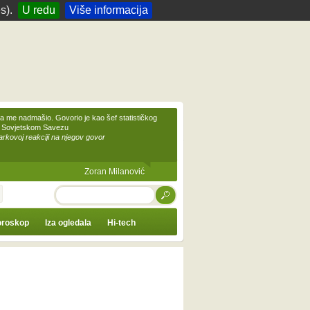
s).
U redu
Više informacija
 me nadmašio. Govorio je kao šef statističkog
 Sovjetskom Savezu
kovoj reakciji na njegov govor
Zoran Milanović
TRAŽI
roskop
Iza ogledala
Hi-tech