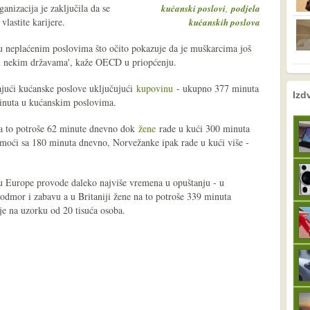
anizacija je zaključila da se
,
kućanski poslovi
podjela
vlastite karijere.
kućanskih poslova
u u neplaćenim poslovima što očito pokazuje da je muškarcima još
 u nekim državama', kaže OECD u priopćenju.
ajući kućanske poslove uključujući
kupovinu
- ukupno 377 minuta
nema prethodne s
sljedeće
Izd
inuta u kućanskim poslovima.
na to potroše 62 minute dnevno dok
žene
rade u kući 300 minuta
moći sa 180 minuta dnevno, Norvežanke ipak rade u kući više -
eru Europe provode daleko najviše vremena u opuštanju - u
odmor i zabavu a u Britaniji žene na to potroše 339 minuta
e na uzorku od 20 tisuća osoba.