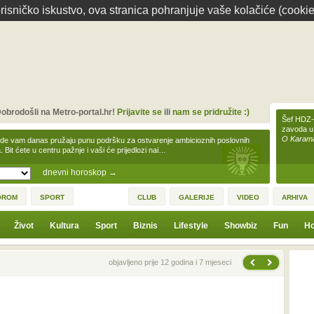
isničko iskustvo, ova stranica pohranjuje vaše kolačiće (cookie
obrodošli na Metro-portal.hr!
Prijavite se
ili
nam se pridružite :)
Šef HDZ-a
zavoda u
O Karamar
zde vam danas pružaju punu podršku za ostvarenje ambicioznih poslovnih
a. Bit ćete u centru pažnje i vaši će prijedlozi nai…
dnevni horoskop
→
OROM
SPORT
CLUB
GALERIJE
VIDEO
ARHIVA
Život
Kultura
Sport
Biznis
Lifestyle
Showbiz
Fun
Ho
Sljedeća vijest
Prethodna vijest
objavljeno prije 12 godina i 7 mjeseci