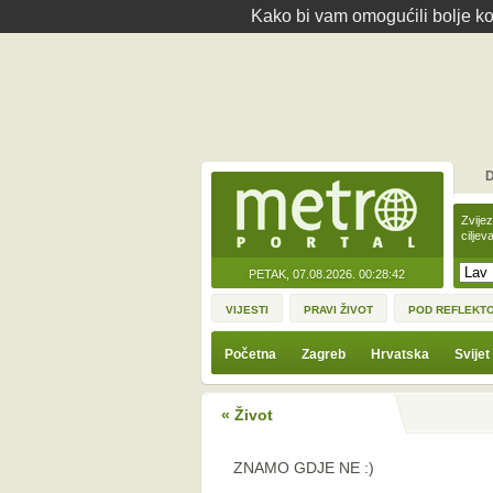
Kako bi vam omogućili bolje kor
D
Zvije
ciljev
PETAK, 07.08.2026.
00:28:42
VIJESTI
PRAVI ŽIVOT
POD REFLEKT
Početna
Zagreb
Hrvatska
Svijet
« Život
ZNAMO GDJE NE :)