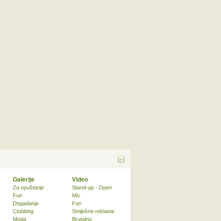
Galerije
Video
Za opuštanje
Stand-up - Open
Fun
Mic
Događanja
Fun
Clubbing
Smiješne reklame
Moda
Brutalno