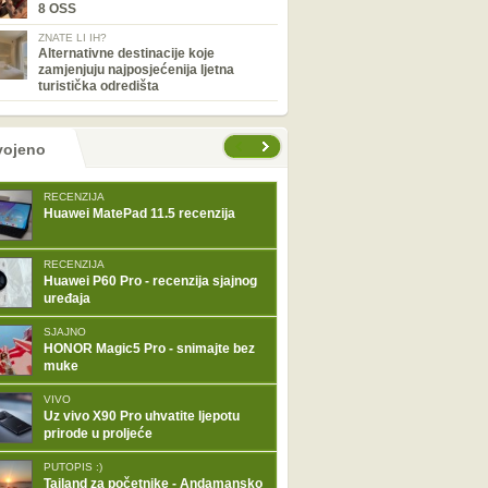
8 OSS
ZNATE LI IH?
Alternativne destinacije koje
zamjenjuju najposjećenija ljetna
turistička odredišta
tranice
vojeno
RECENZIJA
Huawei MatePad 11.5 recenzija
RECENZIJA
Huawei P60 Pro - recenzija sjajnog
uređaja
SJAJNO
HONOR Magic5 Pro - snimajte bez
muke
VIVO
Uz vivo X90 Pro uhvatite ljepotu
prirode u proljeće
PUTOPIS :)
Tajland za početnike - Andamansko