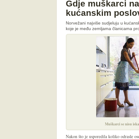
Gdje muškarci naj
kućanskim poslo
Norvežani najviše sudjeluju u kućans
koje je među zemljama članicama p
Muškarci se nisu iskaz
Nakon što je usporedila koliko odrasle o