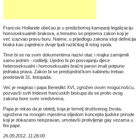
Francois Hollande obećao je u predizbornoj kampanji legalizaciju
homoseksualnih brakova, a trenutno se priprema zakon koji je
već izazvao pravu buru. Naime, u prijedlogu zakona stoji definicija
braka kao zajednice dvoje ljudi različitog ili istog spola.
Time bi se na svim dokumentima nazivi otac i majka zamijenili
samo jednim - roditelji. Ujedno bi pri posvajanju djece
heteroseksualni i homoseksualni bračni parovi imali potpuno
jednaka prava. Zakon bi se predsjedničkom kabinetu trebao
predstaviti 31. listopada.
Već je reagirao i papa Benedikt XVI, zgrožen ovom mogućnošću,
pozvavši svih trideset francuskih biskupa da se protiv ovog
zakona bore svim sredstvima.
Papa je rekao da je obitelj, koja je temelj društvenog života,
ugrožena na mnogim mjestima slijedom koncepta ljudske prirode
koji je dokazano neispravan, umotavši protivljenje gay vezama u
fini papir.
26.09.2012. 11:26:00