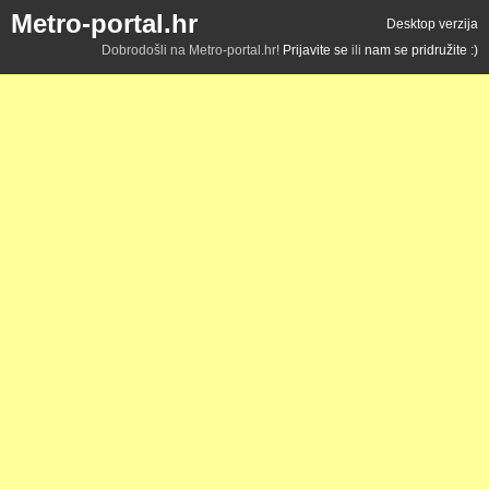
Metro-portal.hr
Desktop verzija
Dobrodošli na Metro-portal.hr!
Prijavite se
ili
nam se pridružite :)