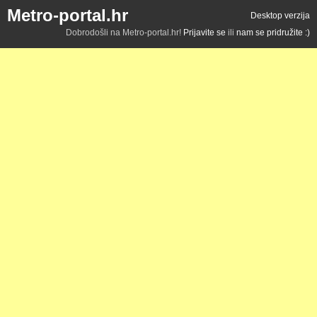
Metro-portal.hr
Desktop verzija
Dobrodošli na Metro-portal.hr!
Prijavite se
ili
nam se pridružite :)