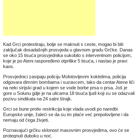
Kad Grci protestiraju, bolje se maknuti s ceste, mogao bi biti
zaključak dosadašnjih prosvjeda u glavnom gradu Grčke. Danas
se oko 15 tisuća prosvjednika sukobilo s interventnom policijom,
koje je po Ateni raspoređeno otprilike 5 tisuća, i nastao je pravi
kaos.
Prosvjednici zasipaju policiju Molotovljevim koktelima, policija
odgovara dimnim bombama i suzavcem, tako da centar Atene liči
na neki sirijski grad u kojem se vode borbe prsa o prsa. Još je
gore u Solunu gdje je na ulicama 18 tisuća ljudi koji su se odazvali
pozivu sindikata na 24 satni štrajk.
Grci se bune protiv restrikcija koje vlada uvodi po naredbi
Europske unije, žaleći se da su im plaće već prepolovljene i da
nemaju od čega živjeti.
Poznavajući grčku sklonost masovnim prosvjedima, ovo će se
protegnuti duboko u noć.