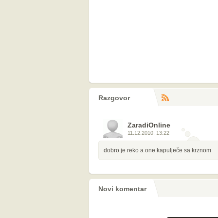
Razgovor
RS
komentara
ZaradiOnline
11.12.2010. 13:22
dobro je reko a one kapulječe sa krznom
Novi komentar