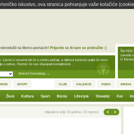
isničko iskustvo, ova stranica pohranjuje vaše kolačiće (cookie
obrodošli na Metro-portal.hr!
Prijavite se
ili
nam se pridružite :)
Šef HDZ-a
zavoda u
O Karamar
v: Lavovi u vezama bit će u centru pažnje, a njihova karizma unijet će novu
iju u odnos. Partner će vas obasipati komplimenti…
dnevni horoskop
→
OROM
SPORT
CLUB
GALERIJE
VIDEO
ARHIVA
Život
Kultura
Sport
Biznis
Lifestyle
Showbiz
Fun
Ho
Sljedeća vijest
Prethodna vijest
objavljeno prije 15 godina i 10 mjeseci