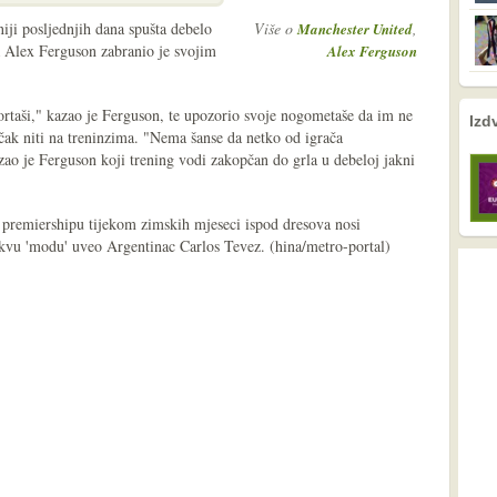
iji posljednjih dana spušta debelo
Više o
,
Manchester United
 Alex Ferguson zabranio je svojim
Alex Ferguson
ortaši," kazao je Ferguson, te upozorio svoje nogometaše da im ne
nema prethodne s
nema sljede
Izd
čak niti na treninzima. "Nema šanse da netko od igrača
ao je Ferguson koji trening vodi zakopčan do grla u debeloj jakni
 premiershipu tijekom zimskih mjeseci ispod dresova nosi
takvu 'modu' uveo Argentinac Carlos Tevez. (hina/metro-portal)