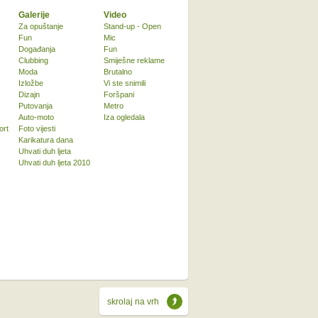
Galerije
Video
Za opuštanje
Stand-up - Open
Fun
Mic
Događanja
Fun
Clubbing
Smiješne reklame
Moda
Brutalno
Izložbe
Vi ste snimili
Dizajn
Foršpani
Putovanja
Metro
Auto-moto
Iza ogledala
ort
Foto vijesti
Karikatura dana
Uhvati duh ljeta
Uhvati duh ljeta 2010
skrolaj na vrh