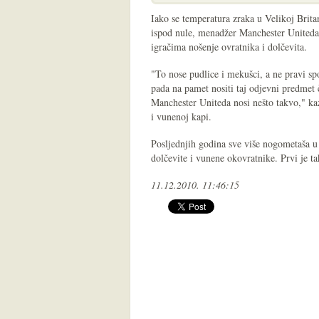
Iako se temperatura zraka u Velikoj Britan
ispod nule, menadžer Manchester Uniteda
igračima nošenje ovratnika i dolčevita.
"To nose pudlice i mekušci, a ne pravi sp
pada na pamet nositi taj odjevni predmet 
Manchester Uniteda nosi nešto takvo," kaz
i vunenoj kapi.
Posljednjih godina sve više nogometaša u
dolčevite i vunene okovratnike. Prvi je 
11.12.2010. 11:46:15