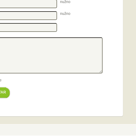
nužno
nužno
e
TAR