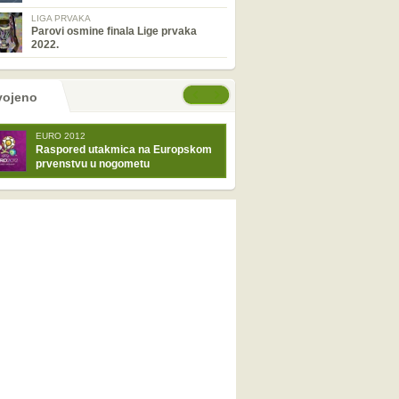
LIGA PRVAKA
Parovi osmine finala Lige prvaka
2022.
tranice
će stranice
vojeno
EURO 2012
Raspored utakmica na Europskom
prvenstvu u nogometu