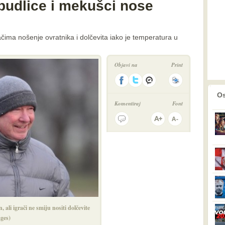
udlice i mekušci nose
čima nošenje ovratnika i dolčevita iako je temperatura u
Objavi na
Print
prethodno
2
Os
Komentiraj
Font
 ali igrači ne smiju nositi dolčevite
ges)