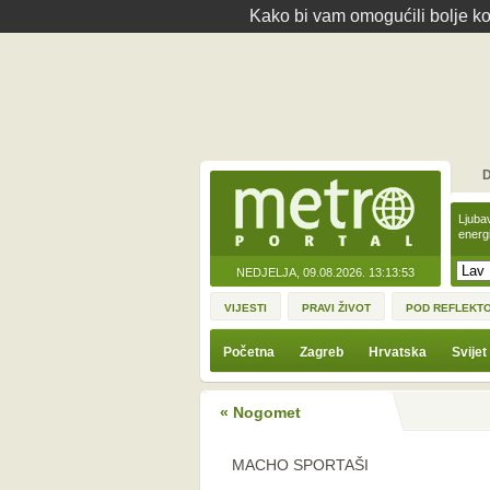
Kako bi vam omogućili bolje kor
D
Ljuba
energ
NEDJELJA, 09.08.2026.
13:13:53
VIJESTI
PRAVI ŽIVOT
POD REFLEKT
Početna
Zagreb
Hrvatska
Svijet
« Nogomet
MACHO SPORTAŠI