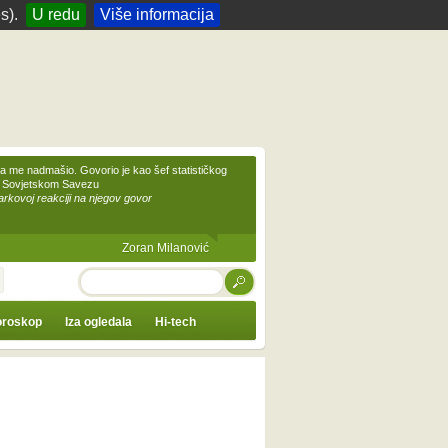
s).
U redu
Više informacija
 me nadmašio. Govorio je kao šef statističkog
 Sovjetskom Savezu
kovoj reakciji na njegov govor
Zoran Milanović
TRAŽI
roskop
Iza ogledala
Hi-tech