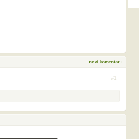
novi komentar ↓
S
#1