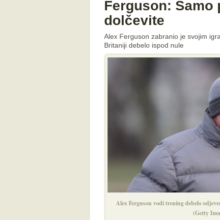
Ferguson: Samo p
dolčevite
Alex Ferguson zabranio je svojim igra
Britaniji debelo ispod nule
Alex Ferguson vodi trening debelo odjeven,
(Getty Ima