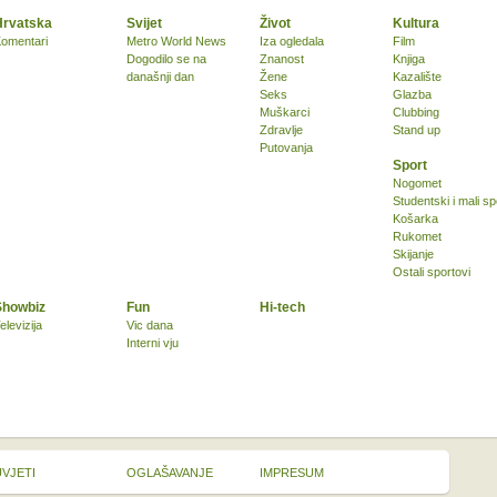
Hrvatska
Svijet
Život
Kultura
omentari
Metro World News
Iza ogledala
Film
Dogodilo se na
Znanost
Knjiga
današnji dan
Žene
Kazalište
Seks
Glazba
Muškarci
Clubbing
Zdravlje
Stand up
Putovanja
Sport
Nogomet
Studentski i mali sp
Košarka
Rukomet
Skijanje
Ostali sportovi
Showbiz
Fun
Hi-tech
elevizija
Vic dana
Interni vju
UVJETI
OGLAŠAVANJE
IMPRESUM