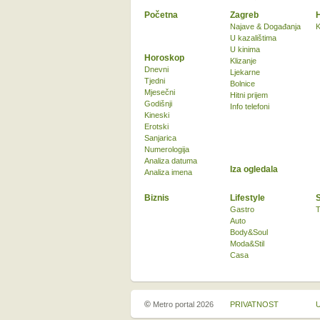
Početna
Zagreb
Najave & Događanja
K
U kazalištima
U kinima
Horoskop
Klizanje
Dnevni
Ljekarne
Tjedni
Bolnice
Mjesečni
Hitni prijem
Godišnji
Info telefoni
Kineski
Erotski
Sanjarica
Numerologija
Analiza datuma
Iza ogledala
Analiza imena
Biznis
Lifestyle
Gastro
T
Auto
Body&Soul
Moda&Stil
Casa
©
Metro portal 2026
PRIVATNOST