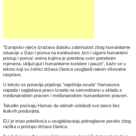
"Europsko vijeće izražava duboku zabrinutost zbog humanitarne
situacije u Gazi i poziva na kontinuirani, brzi i sigurni humantirni
pristup i pomoć onima kojima je potrebna svim potrebnim
mjerama, uključujući humanitarne koridore i pauze", kaže se u
tekstu koji su čelnici država članica usuglasili nakon višesatne
rasprave.
U tekstu se ponavlja prijašnja "najoštrija osuda" Hamasova
napada i naglašava pravo Izraela na samoobranu u skladu s
međunarodnim pravom i međunarodnim humanitarnim pravom.
Također pozivaju Hamas da odmah oslobodi sve taoce bez
ikakvih preduvjeta.
EU je imao poteškoća u usuglašavanju jednoglasne poruke zbog
razlika u pristupu država članica.