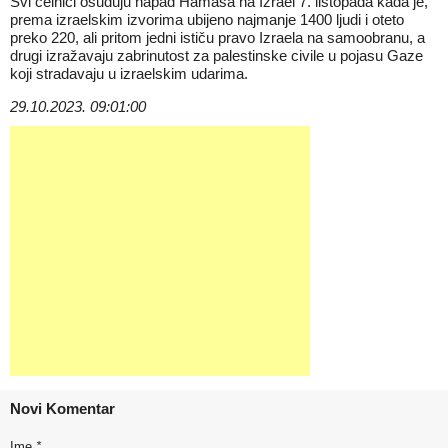
Svi čelnici osuđuju napad Hamasa na Izrael 7. listopada kada je,
prema izraelskim izvorima ubijeno najmanje 1400 ljudi i oteto
preko 220, ali pritom jedni ističu pravo Izraela na samoobranu, a
drugi izražavaju zabrinutost za palestinske civile u pojasu Gaze
koji stradavaju u izraelskim udarima.
29.10.2023. 09:01:00
Novi Komentar
Ime
*