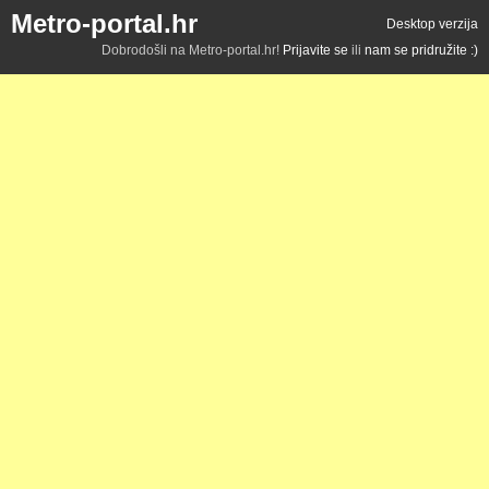
Metro-portal.hr
Desktop verzija
Dobrodošli na Metro-portal.hr!
Prijavite se
ili
nam se pridružite :)