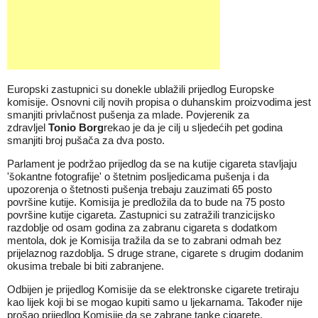
Europski zastupnici su donekle ublažili prijedlog Europske
komisije. Osnovni cilj novih propisa o duhanskim proizvodima jest
smanjiti privlačnost pušenja za mlade. Povjerenik za
zdravljel
Tonio Borg
rekao je da je cilj u sljedećih pet godina
smanjiti broj pušača za dva posto.
Parlament je podržao prijedlog da se na kutije cigareta stavljaju
'šokantne fotografije' o štetnim posljedicama pušenja i da
upozorenja o štetnosti pušenja trebaju zauzimati 65 posto
površine kutije. Komisija je predložila da to bude na 75 posto
površine kutije cigareta. Zastupnici su zatražili tranzicijsko
razdoblje od osam godina za zabranu cigareta s dodatkom
mentola, dok je Komisija tražila da se to zabrani odmah bez
prijelaznog razdoblja. S druge strane, cigarete s drugim dodanim
okusima trebale bi biti zabranjene.
Odbijen je prijedlog Komisije da se elektronske cigarete tretiraju
kao lijek koji bi se mogao kupiti samo u ljekarnama. Također nije
prošao prijedlog Komisije da se zabrane tanke cigarete.