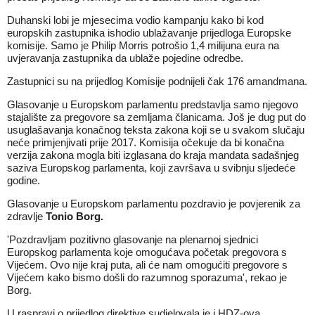
Duhanski lobi je mjesecima vodio kampanju kako bi kod
europskih zastupnika ishodio ublažavanje prijedloga Europske
komisije. Samo je Philip Morris potrošio 1,4 milijuna eura na
uvjeravanja zastupnika da ublaže pojedine odredbe.
Zastupnici su na prijedlog Komisije podnijeli čak 176 amandmana.
Glasovanje u Europskom parlamentu predstavlja samo njegovo
stajalište za pregovore sa zemljama članicama. Još je dug put do
usuglašavanja konačnog teksta zakona koji se u svakom slučaju
neće primjenjivati prije 2017. Komisija očekuje da bi konačna
verzija zakona mogla biti izglasana do kraja mandata sadašnjeg
saziva Europskog parlamenta, koji završava u svibnju sljedeće
godine.
Glasovanje u Europskom parlamentu pozdravio je povjerenik za
zdravlje
Tonio Borg.
'Pozdravljam pozitivno glasovanje na plenarnoj sjednici
Europskog parlamenta koje omogućava početak pregovora s
Vijećem. Ovo nije kraj puta, ali će nam omogućiti pregovore s
Vijećem kako bismo došli do razumnog sporazuma', rekao je
Borg.
U raspravi o prijedlog direktive sudjelovala je i HDZ-ova