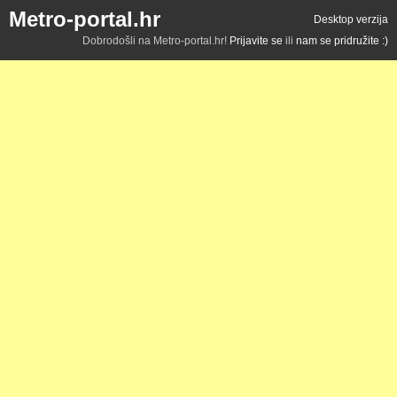
Metro-portal.hr
Desktop verzija
Dobrodošli na Metro-portal.hr!
Prijavite se
ili
nam se pridružite :)