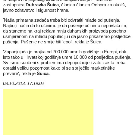
zastupnica
Dubravka Šuica
, članica članica Odbora za okoliš,
javno zdravstvo i sigurnost hrane.
'Naša primarna zadaća treba biti odvratiti mlade od pušenja.
Najbolji način da to učinimo je da pušenje učinimo neprivlačnim,
da stanemo na kraj reklamiranju duhanskih proizvoda posebno
usmjerenom na mlađu populaciju i da jasno prikažemo posljedice
pušenja. Pušenje ne smije biti 'cool', rekla je Šuica.
'Zapanjujuća je brojka od 700.000 umrlih godišnje u Europi, dok
isto tako u Hrvatskoj godišnje umre 10.000 od posljedica pušenja.
Svi smo suočeni s problemima depopulacije i zato zaista treba
obratiti veliku pozornost kako bi se spriječile marketinške
prevare', rekla je
Šuica.
08.10.2013. 17:19:02