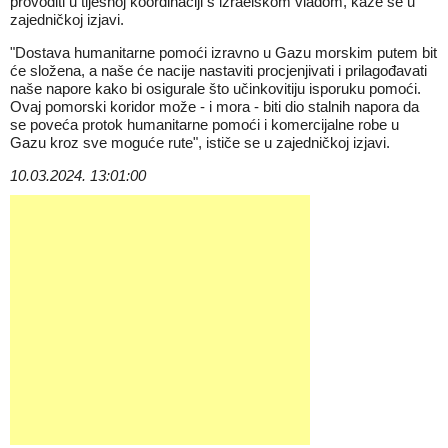
provoditi u tijesnoj koordinaciji s izraelskom vladom, kaže se u
zajedničkoj izjavi.
"Dostava humanitarne pomoći izravno u Gazu morskim putem bit
će složena, a naše će nacije nastaviti procjenjivati i prilagođavati
naše napore kako bi osigurale što učinkovitiju isporuku pomoći.
Ovaj pomorski koridor može - i mora - biti dio stalnih napora da
se poveća protok humanitarne pomoći i komercijalne robe u
Gazu kroz sve moguće rute", ističe se u zajedničkoj izjavi.
10.03.2024. 13:01:00