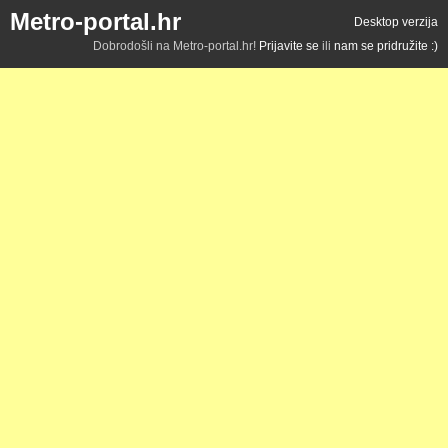
Metro-portal.hr
Desktop verzija
Dobrodošli na Metro-portal.hr!
Prijavite se
ili
nam se pridružite :)