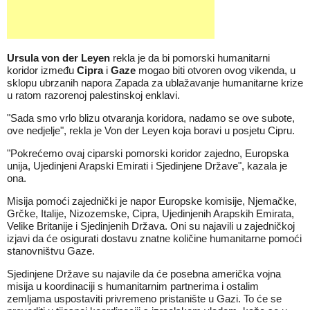
Ursula von der Leyen
rekla je da bi pomorski humanitarni
koridor između
Cipra
i
Gaze
mogao biti otvoren ovog vikenda, u
sklopu ubrzanih napora Zapada za ublažavanje humanitarne krize
u ratom razorenoj palestinskoj enklavi.
"Sada smo vrlo blizu otvaranja koridora, nadamo se ove subote,
ove nedjelje", rekla je Von der Leyen koja boravi u posjetu Cipru.
"Pokrećemo ovaj ciparski pomorski koridor zajedno, Europska
unija, Ujedinjeni Arapski Emirati i Sjedinjene Države", kazala je
ona.
Misija pomoći zajednički je napor Europske komisije, Njemačke,
Grčke, Italije, Nizozemske, Cipra, Ujedinjenih Arapskih Emirata,
Velike Britanije i Sjedinjenih Država. Oni su najavili u zajedničkoj
izjavi da će osigurati dostavu znatne količine humanitarne pomoći
stanovništvu Gaze.
Sjedinjene Države su najavile da će posebna američka vojna
misija u koordinaciji s humanitarnim partnerima i ostalim
zemljama uspostaviti privremeno pristanište u Gazi. To će se