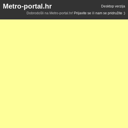
Metro-portal.hr
Desktop verzija
Dobrodošli na Metro-portal.hr!
Prijavite se
ili
nam se pridružite :)