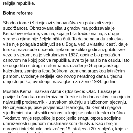
religija republike.
Bolne reforme
Shodno tome i širi dijelovi stanovništva su pokazali svoju
suzdržanost. Obrazovana elita u gradovima podržavala je
Kemalove reforme, većina, koja je bila tradicionalna, s druge
strane o njima nije željela ništa čuti. To da se na sudu zakletva
više nije polagala zaklinjući se u Boga, već u vlastitu "čast", da je
tursko pravosuđe općenito tijekom nekoliko godina izgubilo sve
veze s vjerom, da je sekularizam 1937. godine bio proglašen
osnovom na kojoj počiva republika, sve to je naišlo na osudu. Isto
se dogodilo i s drugim reformama: uvođenje Gregorijanskog
kalendara, zamjena fesa šeširom, zamjena arapskog latiničnim
pismom, uvođenje nedjelje kao novog neradnog dana u tjednu
umjesto petka, uvođenje prava glasa za žene 1934. godine.
Mustafa Kemal, nazvan Atatürk (doslovce: Otac Turaka) je u
povijest ušao kao modernizator Turske i do danas slovi kao njezin
najvažniji predstavnik - u svakom slučaju u službenom sjećanju.
No činjenica je, piše povjesničar Hanioglu, da Kemal i njegovi
sljedbenici nisu shvatili realnost u kojoj se nalazi tursko društvo.
"Vodstvo ranije republike je podcijenilo snagu otpora socijalne
umreženosti u jednom muslimanskom društvu. Kao i brojni
europski intelektualci odlazećeg 19. stoljeća i 20. stoljeća, koje je