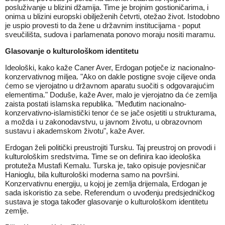
posluživanje u blizini džamija. Time je brojnim gostioničarima, i
onima u blizini europski obilježenih četvrti, otežao život. Istodobno
je uspio provesti to da žene u državnim institucijama - poput
sveučilišta, sudova i parlamenata ponovo moraju nositi maramu.
Glasovanje o kulturološkom identitetu
Ideološki, kako kaže Caner Aver, Erdogan potječe iz nacionalno-
konzervativnog miljea. "Ako on dakle postigne svoje ciljeve onda
ćemo se vjerojatno u državnom aparatu suočiti s odgovarajućim
elementima." Doduše, kaže Aver, malo je vjerojatno da će zemlja
zaista postati islamska republika. "Međutim nacionalno-
konzervativno-islamistički tenor će se jače osjetiti u strukturama,
a možda i u zakonodavstvu, u javnom životu, u obrazovnom
sustavu i akademskom životu", kaže Aver.
Erdogan želi politički preustrojiti Tursku. Taj preustroj on provodi i
kulturološkim sredstvima. Time se on definira kao ideološka
protuteža Mustafi Kemalu. Turska je, tako opisuje povjesničar
Hanioglu, bila kulturološki moderna samo na površini.
Konzervativnu energiju, u kojoj je zemlja drijemala, Erdogan je
sada iskoristio za sebe. Referendum o uvođenju predsjedničkog
sustava je stoga također glasovanje o kulturološkom identitetu
zemlje.