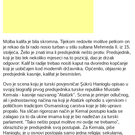
Molba kalifa je bila skromna. Tijekom redovite molitve petkom on
je rekao da bi rado nosio turban u stilu sultana Mehmeda II. iz 15.
stoljeća. Želio je znati ima li predsjednik nešto protiv. Predsjednik,
koji je bio tek nekoliko mjeseci na to poziciji, dao je drzak
odgovor: Kalif bi radije trebao nositi kaput na dvoredno kopčanje
koji je uobičajen kod modernih državnika. Općenito, objasnio je
predsjednik kasnije, kalifat je besmislen.
Ovo je scena koju je turski povjesničar Şükrü Hanioglu opisao u
svojoj biografiji prvog predsjednika turske republike Mustafe
Kemala - kasnije nazvanog "Atatürk". Scena je primjer odlučnog,
ali i jednostavnog načina na koji je Atatürk ophodio s vjerskom i
političkom tradicijom Osmanskog carstva koje je bilo upravo
propalo. Na sličan rigorozan način je Kemal postupio kada se
zalagao za to da ukine imama koji je bio nadležan za turski
parlament. "Tako nešto poput molitve mi ovdje ne trebamo",
obrazložio je predsjednik svoj postupak. Za Kemala, piše
Hanioglu, je u osnovi postojala samo jedna religija: sekularna,