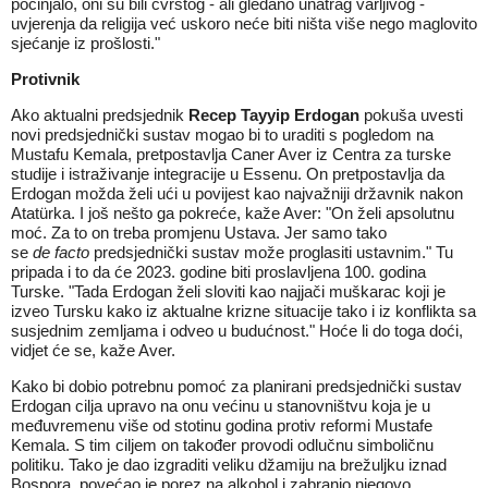
počinjalo, oni su bili čvrstog - ali gledano unatrag varljivog -
uvjerenja da religija već uskoro neće biti ništa više nego maglovito
sjećanje iz prošlosti."
Protivnik
Ako aktualni predsjednik
Recep Tayyip Erdogan
pokuša uvesti
novi predsjednički sustav mogao bi to uraditi s pogledom na
Mustafu Kemala, pretpostavlja Caner Aver iz Centra za turske
studije i istraživanje integracije u Essenu. On pretpostavlja da
Erdogan možda želi ući u povijest kao najvažniji državnik nakon
Atatürka. I još nešto ga pokreće, kaže Aver: "On želi apsolutnu
moć. Za to on treba promjenu Ustava. Jer samo tako
se
de
facto
predsjednički sustav može proglasiti ustavnim." Tu
pripada i to da će 2023. godine biti proslavljena 100. godina
Turske. "Tada Erdogan želi sloviti kao najjači muškarac koji je
izveo Tursku kako iz aktualne krizne situacije tako i iz konflikta sa
susjednim zemljama i odveo u budućnost." Hoće li do toga doći,
vidjet će se, kaže Aver.
Kako bi dobio potrebnu pomoć za planirani predsjednički sustav
Erdogan cilja upravo na onu većinu u stanovništvu koja je u
međuvremenu više od stotinu godina protiv reformi Mustafe
Kemala. S tim ciljem on također provodi odlučnu simboličnu
politiku. Tako je dao izgraditi veliku džamiju na brežuljku iznad
Bospora, povećao je porez na alkohol i zabranio njegovo