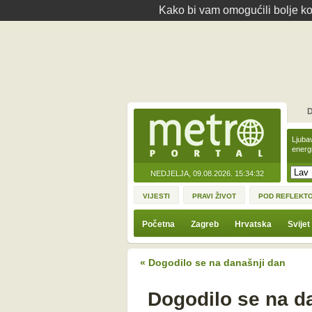
Kako bi vam omogućili bolje kor
D
Ljuba
energ
NEDJELJA, 09.08.2026.
15:34:32
VIJESTI
PRAVI ŽIVOT
POD REFLEKT
Početna
Zagreb
Hrvatska
Svijet
« Dogodilo se na današnji dan
Dogodilo se na da