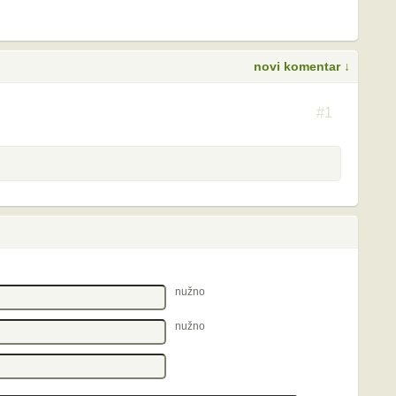
novi komentar ↓
S
#1
nužno
nužno