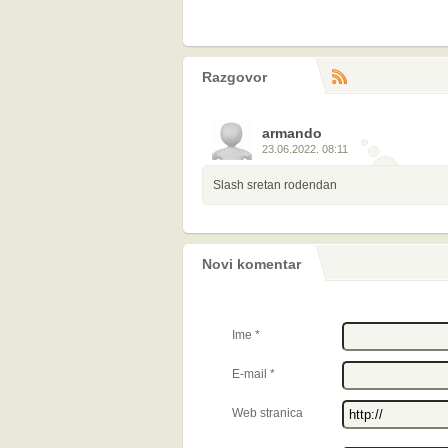
Razgovor
RS
komentara
armando
23.06.2022. 08:11
Slash sretan rodendan
Novi komentar
Ime
*
E-mail
*
Web stranica