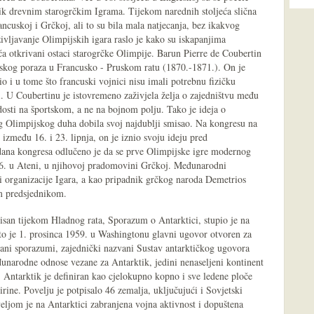
lik drevnim starogrčkim Igrama. Tijekom narednih stoljeća slična
ncuskoj i Grčkoj, ali to su bila mala natjecanja, bez ikakvog
ljavanje Olimpijskih igara raslo je kako su iskapanjima
a otkrivani ostaci starogrčke Olimpije. Barun Pierre de Coubertin
cuskog poraza u Francusko - Pruskom ratu (1870.-1871.). On je
io i u tome što francuski vojnici nisu imali potrebnu fizičku
ti. U Coubertinu je istovremeno zaživjela želja o zajedništvu među
dosti na športskom, a ne na bojnom polju. Tako je ideja o
g Olimpijskog duha dobila svoj najdublji smisao. Na kongresu na
zmeđu 16. i 23. lipnja, on je iznio svoju ideju pred
ana kongresa odlučeno je da se prve Olimpijske igre modernog
96. u Ateni, u njihovoj pradomovini Grčkoj. Međunarodni
 organizacije Igara, a kao pripadnik grčkog naroda Demetrios
im predsjednikom.
isan tijekom Hladnog rata, Sporazum o Antarktici, stupio je na
to je 1. prosinca 1959. u Washingtonu glavni ugovor otvoren za
zani sporazumi, zajednički nazvani Sustav antarktičkog ugovora
đunarodne odnose vezane za Antarktik, jedini nenaseljeni kontinent
 Antarktik je definiran kao cjelokupno kopno i sve ledene ploče
irine. Povelju je potpisalo 46 zemalja, uključujući i Sovjetski
ljom je na Antarktici zabranjena vojna aktivnost i dopuštena