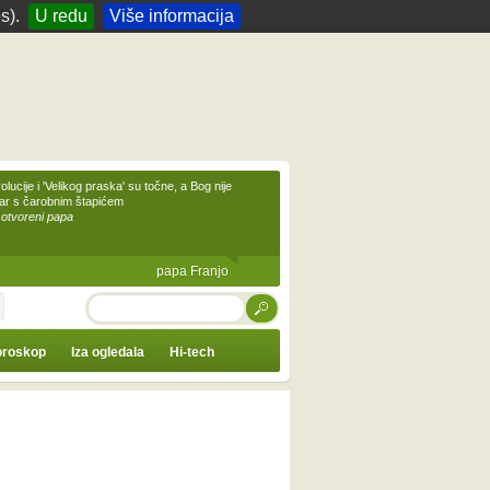
s).
U redu
Više informacija
olucije i 'Velikog praska' su točne, a Bog nije
čar s čarobnim štapićem
 otvoreni papa
papa Franjo
TRAŽI
roskop
Iza ogledala
Hi-tech