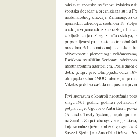
održavati sportske svečanosti izdaleka na
športska događanja organizirana su i u Fra
međunarodnog značenja. Zanimanje za oživ
njemačkih arheologa, sredinom 19. stoljeć
u isto je vrijeme istraživao razloge fran
zaključio da je razlog, između ostaloga, b
pripremljenost pa je nastojao to poboljša
narodima, želja o natjecanju svjetske mla
oživotvorenju plemenitog i veličanstveno
Pariškom sveučilištu Sorbonni, održanom i
međunarodnim auditorijem. Posljednjeg d
doba, tj. Igre prve Olimpijade, održe 18
olimpijski odbor (MOO) utemeljen je radi
Vikelas je dobio čast da mu postane prv
Prvi sporazum o kontroli naoružanja potp
snagu 1961. godine, godinu i pol nakon š
potpisivanje. Ugovor o Antarktici i pove
(Antarctic Treaty System), reguliraju me
na Zemlji. Za potrebe ugovornog sustava,
koje se nalaze južnije od 60° geografske š
Savez i Sjedinjene Američke Države. Pove