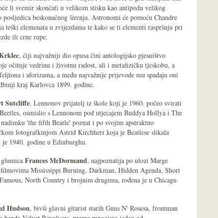
oće li svemir skončati u velikom stisku kao antipodu velikog
lo posljedica beskonačnog širenja. Astronomi će pomoću Chandre
a teški elemenata u zvijezdama te kako se ti elementi raspršuju pri
zde ili crne rupe.
Krklec
, čiji najvažniji dio opusa čini antologijsko pjesništvo
e očituje vedrinu i životnu radost, ali i metafizičku tjeskobu, a
a, feljtona i aforizama, a među najvažnije prijevode mu spadaju oni
dbinji kraj Karlovca 1899. godine.
t Sutcliffe
, Lennonov prijatelj iz škole koji je 1960. počeo svirati
r Beetles, osmislio s Lennonom pod utjecajem Buddya Hollya i The
 nadimku 'the fifth Beatle' poznat i po svojim apstraktno
čkom fotografkinjom Astrid Kirchherr koja je Beatlese slikala
 je 1940. godine u Edinburghu.
Frances McDormand
a glumica
, najpoznatija po ulozi Marge
u filmovima Mississippi Burning, Darkman, Hidden Agenda, Short
Famous, North Country i brojnim drugima, rođena je u Chicagu
ul Hudson
, bivši glavni gitarist starih Guns N' Rosesa, frontman
ara benda Velvet Revolvers, prema mnogima jedan od