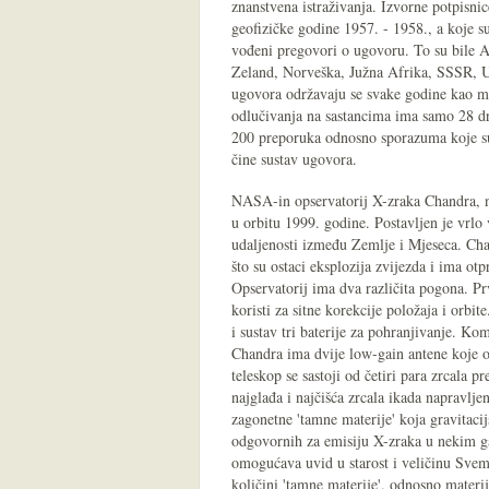
znanstvena istraživanja. Izvorne potpisni
geofizičke godine 1957. - 1958., a koje s
vođeni pregovori o ugovoru. To su bile Ar
Zeland, Norveška, Južna Afrika, SSSR, U
ugovora održavaju se svake godine kao m
odlučivanja na sastancima ima samo 28 d
200 preporuka odnosno sporazuma koje su 
čine sustav ugovora.
NASA-in opservatorij X-zraka Chandra, naj
u orbitu 1999. godine. Postavljen je vrlo 
udaljenosti između Zemlje i Mjeseca. Chan
što su ostaci eksplozija zvijezda i ima ot
Opservatorij ima dva različita pogona. Pr
koristi za sitne korekcije položaja i orbite
i sustav tri baterije za pohranjivanje. Ko
Chandra ima dvije low-gain antene koje o
teleskop se sastoji od četiri para zrcala p
najglađa i najčišća zrcala ikada napravlj
zagonetne 'tamne materije' koja gravitaci
odgovornih za emisiju X-zraka u nekim gal
omogućava uvid u starost i veličinu Sve
količini 'tamne materije', odnosno materij