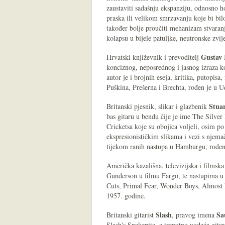
zaustaviti sadašnju ekspanziju, odnosno h
praska ili velikom smrzavanju koje bi bi
također bolje proučiti mehanizam stvaranj
kolapsu u bijele patuljke, neutronske zvije
Gustav 
Hrvatski književnik i prevoditelj
konciznog, neposrednog i jasnog izraza koj
autor je i brojnih eseja, kritika, putopis
Puškina, Prešerna i Brechta, rođen je u U
Stuar
Britanski pjesnik, slikar i glazbenik
bas gitaru u bendu čije je ime The Silve
Cricketsa koje su obojica voljeli, osim po
ekspresionističkim slikama i vezi s njema
tijekom ranih nastupa u Hamburgu, rođen
Američka kazališna, televizijska i filmsk
Gunderson u filmu Fargo, te nastupima 
Cuts, Primal Fear, Wonder Boys, Almost 
1957. godine.
Slash
Sa
Britanski gitarist
, pravog imena
Slash's Snakepita, a trenutno vodeća git