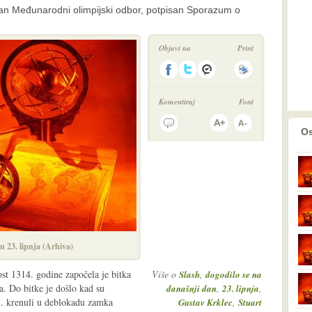
an Međunarodni olimpijski odbor, potpisan Sporazum o
Objavi na
Print
Komentiraj
Font
prethodno
2
Os
n 23. lipnja (Arhiva)
st 1314. godine započela je bitka
Više o
,
Slash
dogodilo se na
a. Do bitke je došlo kad su
,
,
današnji dan
23. lipnja
. krenuli u deblokadu zamka
,
Gustav Krklec
Stuart