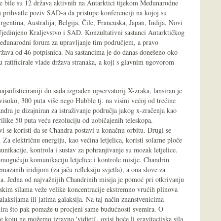
ce bile su 12 država aktivnih na Antarktici tijekom Međunarodne
u prihvatle poziv SAD-a da pristupe konferenciji na kojoj su
gentina, Australija, Belgija, Čile, Francuska, Japan, Indija, Novi
jedinjeno Kraljevstvo i SAD. Konzultativni sastanci Antarktičkog
eđunarodni forum za upravljanje tim područjem, a pravo
ržava od 46 potpisnica. Na sastancima je do danas donešeno oko
ratificirale vlade država stranaka, a koji s glavnim ugovorom
sofisticiraniji do sada izgrađen opservatorij X-zraka, lansiran je
visoko, 300 puta više nego Hubble tj. na visini većoj od trećine
dra je dizajniran za istraživanje područja jakog x-zračenja kao
prilike 50 puta veću rezoluciju od uobičajenih teleskopa.
vi se koristi da se Chandra postavi u konačnu orbitu. Drugi se
. Za električnu energiju, kao većina letjelica, koristi solarne ploče
munikacije, kontrola i sustav za pohranjivanje su mozak letjelice.
mogućuju komunikaciju letjelice i kontrole misije. Chandrin
remazanih iridijom (za jaču refleksiju svjetla), a ona slove za
ena. Jedna od najvažnijih Chandrinih misija je pomoć pri otkrivanju
jskim silama veže velike koncentracije ekstremno vrućih plinova
aksijama ili jatima galaksija. Na taj način znanstvenicima
mira što pak pomaže u procjeni same budućnosti svemira. O
e koju ne možemo izravno 'vidjeti', ovisi hoće li gravitacijska sila