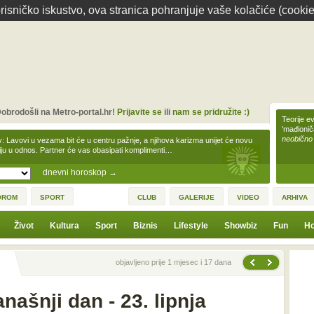
isničko iskustvo, ova stranica pohranjuje vaše kolačiće (cookie
obrodošli na Metro-portal.hr!
Prijavite se
ili
nam se pridružite :)
Teorije ev
'mađioni
neobično
v: Lavovi u vezama bit će u centru pažnje, a njihova karizma unijet će novu
iju u odnos. Partner će vas obasipati komplimenti…
dnevni horoskop
→
OROM
SPORT
CLUB
GALERIJE
VIDEO
ARHIVA
Život
Kultura
Sport
Biznis
Lifestyle
Showbiz
Fun
Ho
Sljedeća vijest
Prethodna vijest
objavljeno prije 1 mjesec i 17 dana
našnji dan - 23. lipnja