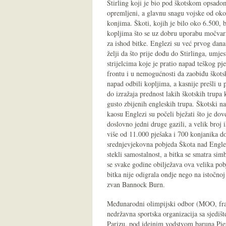
Stirling koji je bio pod škotskom opsadom
opremljeni, a glavnu snagu vojske od oko 
konjima. Škoti, kojih je bilo oko 6.500, 
kopljima što se uz dobru uporabu močvar
za ishod bitke. Englezi su već prvog dana 
želji da što prije dođu do Stirlinga, umj
strijelcima koje je pratio napad teškog p
frontu i u nemogućnosti da zaobiđu škotsk
napad odbili kopljima, a kasnije prešli u
do izražaja prednost lakih škotskih trupa
gusto zbijenih engleskih trupa. Škotski na
kaosu Englezi su počeli bježati što je do
doslovno jedni druge gazili, a velik broj 
više od 11.000 pješaka i 700 konjanika do
srednjevjekovna pobjeda Škota nad Englez
stekli samostalnost, a bitka se smatra si
se svake godine obilježava ova velika po
bitka nije odigrala ondje nego na istočnoj 
zvan Bannock Burn.
Međunarodni olimpijski odbor (MOO, fra
nedržavna sportska organizacija sa sjediš
Parizu, pod idejnim vodstvom baruna Pier