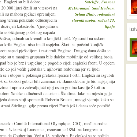
. Englezi su bili dobro
,
Sutcliffe
Frances
20.000 ljuci činili su vitezovi na
,
,
McDormand
Saul Hudson
bili su mahom pješaci opremljeni
,
Selma Blair
rođendani
nog terena pokazalo odlučujućim
,
slavnih osoba
rođeni 23.
doživjeli katastrofu. Vjerojatno u
lipnja
nema prethodne s
nema sljede
Izd
esto uobičajenog početnog napada
ješaštva, odmah su krenuli u konjički juriš. Zgusnuti na uskom
a krila Englezi nisu imali uspjeha. Škoti su početni konjički
 protunapad pješadijom i rastjerali Engleze. Drugog dana došla je
 koje su u manjim grupama bile daleko mobilnije od velikog broja
pad bio je brz i uspješno je pogodio cijeli engleski front. U općem
velo do još većih gubitaka u njihovim redovima jer su ljudi
ih se i utopio u pokušaju prelaska rječice Forth. Englezi su izgubili
k su škotski gubici bili zanemarivi. Bannockburn je bio najsjajnija
ima i upravo zahvaljujući njoj osam godina kasnije Škoti su
mbolom škotske odlučnosti da ostanu Škotima. Iako na mjestu gdje
bjeda danas stoji spomenik Robertu Bruceu, mnogi vjeruju kako se
strani Stirlinga, gdje prema rijeci Forth još i danas teče potočić
ncuski: Comité International Olympique, CIO), međunarodna
tem u švicarskoj Lausannei, osnovan je 1894. na kongresu u
rea de Coubertina. Već u 18. stoljeću u Engleskoj su se počele