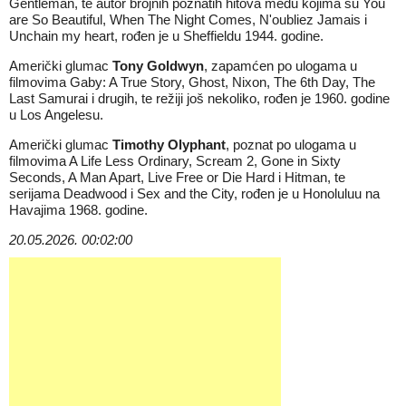
Gentleman, te autor brojnih poznatih hitova među kojima su You
are So Beautiful, When The Night Comes, N'oubliez Jamais i
Unchain my heart, rođen je u Sheffieldu 1944. godine.
Američki glumac
Tony Goldwyn
, zapamćen po ulogama u
filmovima Gaby: A True Story, Ghost, Nixon, The 6th Day, The
Last Samurai i drugih, te režiji još nekoliko, rođen je 1960. godine
u Los Angelesu.
Američki glumac
Timothy Olyphant
, poznat po ulogama u
filmovima A Life Less Ordinary, Scream 2, Gone in Sixty
Seconds, A Man Apart, Live Free or Die Hard i Hitman, te
serijama Deadwood i Sex and the City, rođen je u Honoluluu na
Havajima 1968. godine.
20.05.2026. 00:02:00