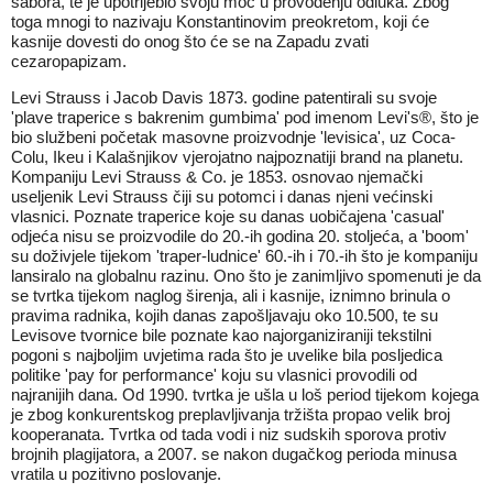
sabora, te je upotrijebio svoju moć u provođenju odluka. Zbog
toga mnogi to nazivaju Konstantinovim preokretom, koji će
kasnije dovesti do onog što će se na Zapadu zvati
cezaropapizam.
Levi Strauss i Jacob Davis 1873. godine patentirali su svoje
'plave traperice s bakrenim gumbima' pod imenom Levi's®, što je
bio službeni početak masovne proizvodnje 'levisica', uz Coca-
Colu, Ikeu i Kalašnjikov vjerojatno najpoznatiji brand na planetu.
Kompaniju Levi Strauss & Co. je 1853. osnovao njemački
useljenik Levi Strauss čiji su potomci i danas njeni većinski
vlasnici. Poznate traperice koje su danas uobičajena 'casual'
odjeća nisu se proizvodile do 20.-ih godina 20. stoljeća, a 'boom'
su doživjele tijekom 'traper-ludnice' 60.-ih i 70.-ih što je kompaniju
lansiralo na globalnu razinu. Ono što je zanimljivo spomenuti je da
se tvrtka tijekom naglog širenja, ali i kasnije, iznimno brinula o
pravima radnika, kojih danas zapošljavaju oko 10.500, te su
Levisove tvornice bile poznate kao najorganiziraniji tekstilni
pogoni s najboljim uvjetima rada što je uvelike bila posljedica
politike 'pay for performance' koju su vlasnici provodili od
najranijih dana. Od 1990. tvrtka je ušla u loš period tijekom kojega
je zbog konkurentskog preplavljivanja tržišta propao velik broj
kooperanata. Tvrtka od tada vodi i niz sudskih sporova protiv
brojnih plagijatora, a 2007. se nakon dugačkog perioda minusa
vratila u pozitivno poslovanje.