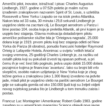
Američki pilot, inovator, istraživač i pisac Charles Augustus
Lindbergh, 1927. godine u 07:52h poletio je malim ručno
izrađenim zrakoplovom nazvanim Spirit of St. Louis, s uzletišta
Roosevelt u New Yorku i zaputio se na istok preko Atlantika.
Nakon leta od 33 sata, 30 minuta i 29,8 sekundi Lindbergh je
uspješno sletio na zacrtani cilj, Le Bourget aerodrom u Parizu i
time postao 104. osoba koja je preletila Atlantik, ali prvi kojem je to
uspjelo bez stajanja. Glavna motivacija dotadašnjem pilotu
američke poštanske službe bila je 'Orteigova nagrada', 25.000
dolara koje je 1919. prvom pilotu koji bez stajanja odleti od New
Yorka do Pariza (ili obratno), ponudio francuski hotelijer Raymond
Orteig iz Lafayette Hotela. Anonimac u svijetu 'velikih letača'
svojeg vremena, 25-godišnji Charles Linbergh je, za razliku od
ostalih pilota koji su pokušali izvesti taj opasan pothvat, a pri
čemu ih je već šest bilo poginulo, jedva uspio dobiti 15.000 dolara
pozajmice kojima je financirao 'avanturu'. Iako su brojni bili vrlo
skeptični, osobito nakon uzlijetanja iz New Yorka koje je zbog
težine goriva u zrakoplovu (oko 1.300 litara) izvedeno na jedvite
jade, mladi pilot je uspješno sletio na pariški aerodrom Le Bourget
gdje se sakupila gomila od oko 150.000 ljudi koji su željeli vidjeti
novog svjetskog junaka što je Lindbergh u tom trenutku zaista i
postao.
Francuz Luc Montagnier i Amerikanac Robert Gallo 1983. godine
zasebno su u američkom magazinu Science objavili prve javne