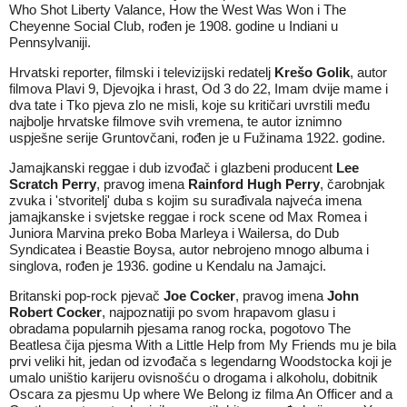
Who Shot Liberty Valance, How the West Was Won i The
Cheyenne Social Club, rođen je 1908. godine u Indiani u
Pennsylvaniji.
Hrvatski reporter, filmski i televizijski redatelj
Krešo Golik
, autor
filmova Plavi 9, Djevojka i hrast, Od 3 do 22, Imam dvije mame i
dva tate i Tko pjeva zlo ne misli, koje su kritičari uvrstili među
najbolje hrvatske filmove svih vremena, te autor iznimno
uspješne serije Gruntovčani, rođen je u Fužinama 1922. godine.
Jamajkanski reggae i dub izvođač i glazbeni producent
Lee
Scratch Perry
, pravog imena
Rainford Hugh Perry
, čarobnjak
zvuka i 'stvoritelj' duba s kojim su surađivala najveća imena
jamajkanske i svjetske reggae i rock scene od Max Romea i
Juniora Marvina preko Boba Marleya i Wailersa, do Dub
Syndicatea i Beastie Boysa, autor nebrojeno mnogo albuma i
singlova, rođen je 1936. godine u Kendalu na Jamajci.
Britanski pop-rock pjevač
Joe Cocker
, pravog imena
John
Robert Cocker
, najpoznatiji po svom hrapavom glasu i
obradama popularnih pjesama ranog rocka, pogotovo The
Beatlesa čija pjesma With a Little Help from My Friends mu je bila
prvi veliki hit, jedan od izvođača s legendarng Woodstocka koji je
umalo uništio karijeru ovisnošću o drogama i alkoholu, dobitnik
Oscara za pjesmu Up where We Belong iz filma An Officer and a