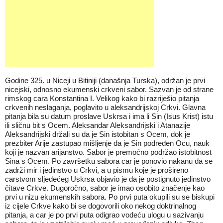
Godine 325. u Niceji u Bitiniji (današnja Turska), održan je prvi
nicejski, odnosno ekumenski crkveni sabor. Sazvan je od strane
rimskog cara Konstantina I. Velikog kako bi razriješio pitanja
crkvenih neslaganja, poglavito u aleksandrijskoj Crkvi. Glavna
pitanja bila su datum proslave Uskrsa i ima li Sin (Isus Krist) istu
ili sličnu bit s Ocem. Aleksandar Aleksandrijski i Atanazije
Aleksandrijski držali su da je Sin istobitan s Ocem, dok je
prezbiter Arije zastupao mišljenje da je Sin podređen Ocu, nauk
koji je nazvan arijanstvo. Sabor je premoćno podržao istobitnost
Sina s Ocem. Po završetku sabora car je ponovio nakanu da se
zadrži mir i jedinstvo u Crkvi, a u pismu koje je prošireno
carstvom sljedećeg Uskrsa objavio je da je postignuto jedinstvo
čitave Crkve. Dugoročno, sabor je imao osobito značenje kao
prvi u nizu ekumenskih sabora. Po prvi puta okupili su se biskupi
iz cijele Crkve kako bi se dogovorili oko nekog doktrinalnog
pitanja, a car je po prvi puta odigrao vodeću ulogu u sazivanju