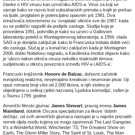
članke o HIV virusu kao uzročniku AIDS-a. Virus za koji se
vjeruje kako se razvio kod subsaharskih primata s kojih je prešao
na ljude, proglašen je potencijalno opasnim još 1981. Dva
istraživača istovremeno su 'svojatala' otkriće sve do 1987. kada
su se politički nagodili da podijele zasluge. Studija koja je
provedena 1991. potvrdila je kako su uzorci u Gallovom
laboratoriju potekli iz Montagnierovog laboratorija, a 1994. vlada
SAD-a je donijela zaključak kako bi Francuska trebala dobiti veći
dio zasluga. Slučaj je u konačnici zaključen kada je Montagnier
2008. dobio Nobelovu nagradu, a Karolinska Institut objavio kako
je 'ubrzo nakon otkrića virusa nekoliko istaknutih timova
sudjelovalo u otkriću poveznice između HIV-a i AIDS-a'.
Francuski književnik
Honore de Balzac
, duhovni začetnik
europskog realizma, nevjerojatno kreativan i neumoran pisac čiji
opus romana broji više od 2.000 likova, a njih stotinu je
objedinjeno u velikoj cjelini nazvanoj 'Ljudska komedija', rođen je
u Toursu 1799. godine.
Američki filmski glumac
James Stewart
, pravog imena
James
Maintland
, dobitnik Oscara specijaliziran za likove 'dobrih
dečkiju', od svih američkih glumaca nastupio je u najviše priznatih
remek-djela među kojima se mogu spomenuti The Last Gangster,
It's a Wonderful World, Winchester '73, The Greatest Show on
Earth, The Glenn Miller Story, The Spirit of St. Louis, The Man