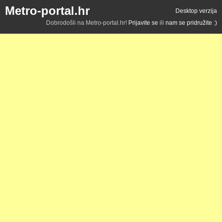
Metro-portal.hr
Desktop verzija
Dobrodošli na Metro-portal.hr!
Prijavite se
ili
nam se pridružite :)