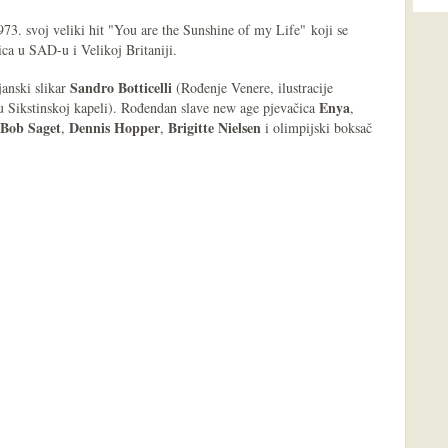
73. svoj veliki hit "You are the Sunshine of my Life" koji se
ca u SAD-u i Velikoj Britaniji.
Sandro Botticelli
janski slikar
(Rođenje Venere, ilustracije
Enya
u Sikstinskoj kapeli). Rođendan slave new age pjevačica
,
Bob Saget
Dennis Hopper
Brigitte Nielsen
,
,
i olimpijski boksač