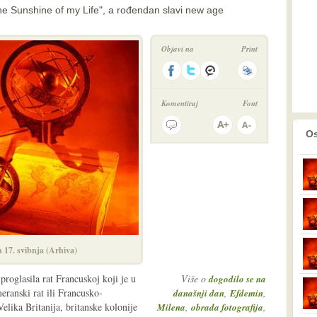
the Sunshine of my Life", a rođendan slavi new age
Objavi na
Print
Komentiraj
Font
prethodno
2
Os
 17. svibnja (Arhiva)
proglasila rat Francuskoj koji je u
Više o
dogodilo se na
eranski rat ili Francusko-
,
,
današnji dan
Efdemin
Velika Britanija, britanske kolonije
,
,
Milena
obrada fotografija