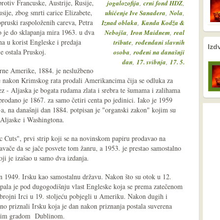
rotiv Francuske, Austrije, Rusije,
,
,
jogalozofija
crni fond HDZ
ije, zbog smrti carice Elizabete,
,
,
uhićenje Ive Sanadera
Nola
ropruski raspoloženih careva, Petra
,
Iznad oblaka
Kanda Kodža &
lo je do sklapanja mira 1963. u dva
,
,
Nebojša
Iron Maidnem
real
a u korist Engleske i predaja
,
tribute
rođendani slavnih
nema prethodne s
nema sljede
Izd
e ostala Pruskoj.
,
osoba
rođeni na današnji
,
,
dan
17. svibnja
17. 5.
erne Amerike, 1884. je neslužbeno
e nakon Krimskog rata prodali Amerikancima čija se odluka za
ez - Aljaska je bogata rudama zlata i srebra te šumama i zalihama
prodano je 1867. za samo četiri centa po jedinici. Iako je 1959
a, na današnji dan 1884. potpisan je "organski zakon" kojim su
 Aljaske i Washingtona.
 Cuts", prvi strip koji se na novinskom papiru prodavao na
zdavače da se jače posvete tom žanru, a 1953. je prestao samostalno
oji je izašao u samo dva izdanja.
an 1949. Irsku kao samostalnu državu. Nakon što su otok u 12.
 pala je pod dugogodišnju vlast Engleske koja se prema zatečenom
 brojni Irci u 19. stoljeću pobjegli u Ameriku. Nakon dugih i
no priznali Irsku koja je dan nakon priznanja postala suverena
avnim gradom Dublinom.