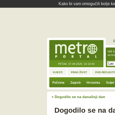
Kako bi vam omogućili bolje kor
D
Vaš š
se kre
PETAK, 07.08.2026.
10:10:43
VIJESTI
PRAVI ŽIVOT
POD REFLEKT
Početna
Zagreb
Hrvatska
Svijet
« Dogodilo se na današnji dan
Dogodilo se na da