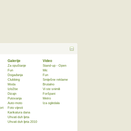
Galerije
Video
Za opuštanje
Stand-up - Open
Fun
Mic
Događanja
Fun
Clubbing
Smiješne reklame
Moda
Brutalno
Izložbe
Vi ste snimili
Dizajn
Foršpani
Putovanja
Metro
Auto-moto
Iza ogledala
ort
Foto vijesti
Karikatura dana
Uhvati duh ljeta
Uhvati duh ljeta 2010