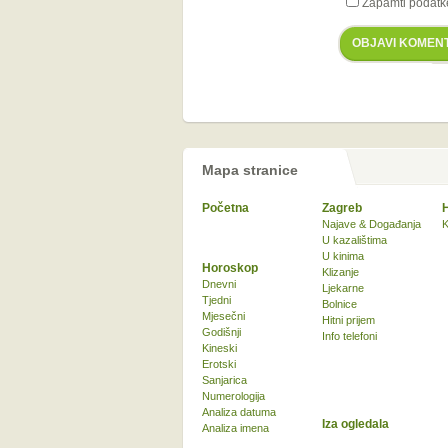
Zapamti podatk
OBJAVI KOMEN
Mapa stranice
Početna
Zagreb
Najave & Događanja
K
U kazalištima
U kinima
Horoskop
Klizanje
Dnevni
Ljekarne
Tjedni
Bolnice
Mjesečni
Hitni prijem
Godišnji
Info telefoni
Kineski
Erotski
Sanjarica
Numerologija
Analiza datuma
Iza ogledala
Analiza imena