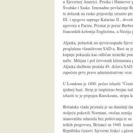
u Sjevernoj Americi, Pruska i Hannover p
Švedske i Saske. Iznenadno povlačenje Rus
te dolazak na rusko prijestolje izrazito p
III. i njegove supruge Katarine II., dove
ugovora u Parizu. Priznat je poraz Burbon
francuskih kolonija Englezima, a Šlezija j
Aljaska, poluotok na sjeverozapadu Sjev
proglašena vlasništvom SAD-a. Rusi su j
kupnju pokazala kao odličan strateški pot
nafte. Milijun i pol četvornih kilometara 
Aljaska službeno postala 49. država SAD-
započete prve prave administrativne veze
U Londonu je 1890. počeo izlaziti "Comic
tjednoj bazi. Strip je inspirirao brojne i
izlaziti te je pripojen Knockoutu, stripu k
Britanska vlada priznala je na današnji d
stoljeću pokorili Normani, otočna zemlja
stanovništu odnosila bez poštovanja te su
teških pregovora, Britanci su 1949. konač
Republika (izuzev Sjeverne Irske) s gl