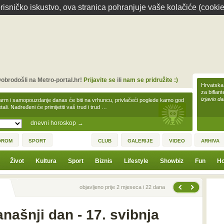
isničko iskustvo, ova stranica pohranjuje vaše kolačiće (cookie
obrodošli na Metro-portal.hr!
Prijavite se
ili
nam se pridružite :)
Hrvatska 
za biflan
izjavio da
arm i samopouzdanje danas će biti na vrhuncu, privlačeći poglede kamo god
tali. Nadređeni će primijetiti vaš trud i trud …
dnevni horoskop
→
OROM
SPORT
CLUB
GALERIJE
VIDEO
ARHIVA
Život
Kultura
Sport
Biznis
Lifestyle
Showbiz
Fun
Ho
Sljedeća vijest
Prethodna vijest
objavljeno prije 2 mjeseca i 22 dana
našnji dan - 17. svibnja