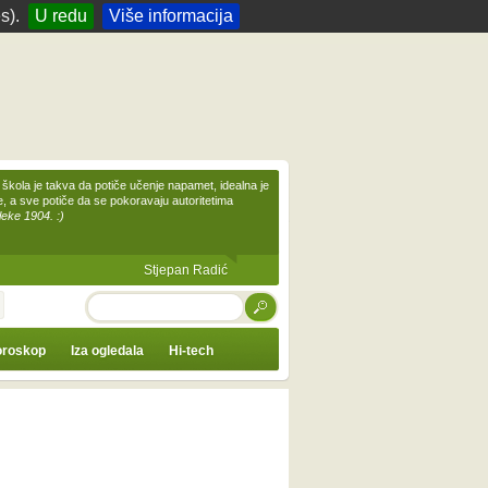
s).
U redu
Više informacija
škola je takva da potiče učenje napamet, idealna je
te, a sve potiče da se pokoravaju autoritetima
leke 1904. :)
Stjepan Radić
TRAŽI
roskop
Iza ogledala
Hi-tech