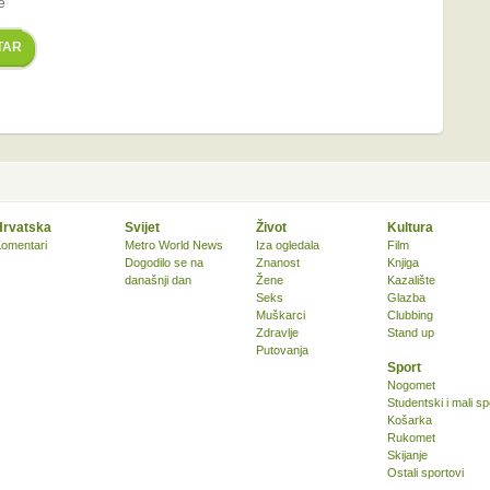
e
TAR
Hrvatska
Svijet
Život
Kultura
omentari
Metro World News
Iza ogledala
Film
Dogodilo se na
Znanost
Knjiga
današnji dan
Žene
Kazalište
Seks
Glazba
Muškarci
Clubbing
Zdravlje
Stand up
Putovanja
Sport
Nogomet
Studentski i mali sp
Košarka
Rukomet
Skijanje
Ostali sportovi