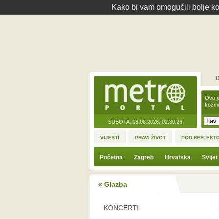
Kako bi vam omogućili bolje kor
D
Ovo j
kozmi
SUBOTA, 08.08.2026.
02:30:26
VIJESTI
PRAVI ŽIVOT
POD REFLEKT
Početna
Zagreb
Hrvatska
Svijet
« Glazba
KONCERTI