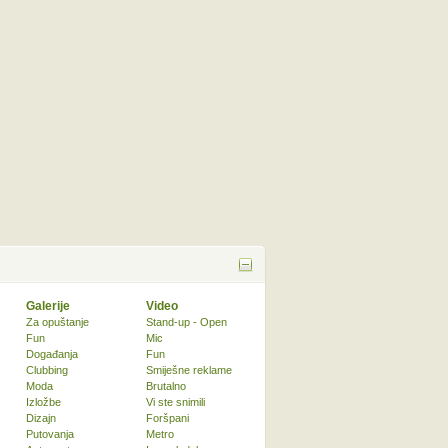
Galerije
Video
Za opuštanje
Stand-up - Open
Fun
Mic
Događanja
Fun
Clubbing
Smiješne reklame
Moda
Brutalno
Izložbe
Vi ste snimili
Dizajn
Foršpani
Putovanja
Metro