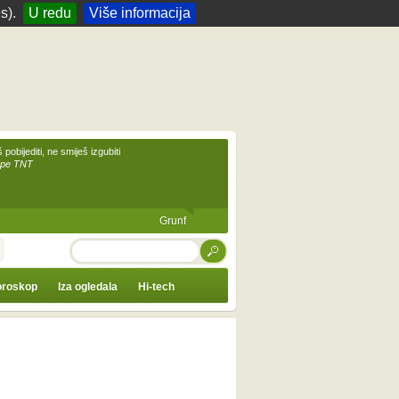
s).
U redu
Više informacija
 pobijediti, ne smiješ izgubiti
upe TNT
Grunf
TRAŽI
roskop
Iza ogledala
Hi-tech