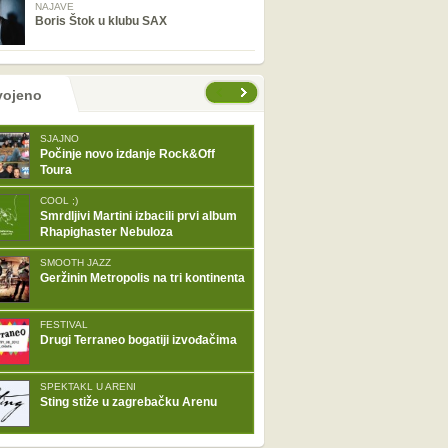
NAJAVE
Boris Štok u klubu SAX
tranice
vojeno
SJAJNO
Počinje novo izdanje Rock&Off
Toura
COOL ;)
Smrdljivi Martini izbacili prvi album
Rhapighaster Nebuloza
SMOOTH JAZZ
Geržinin Metropolis na tri kontinenta
FESTIVAL
Drugi Terraneo bogatiji izvođačima
SPEKTAKL U ARENI
Sting stiže u zagrebačku Arenu