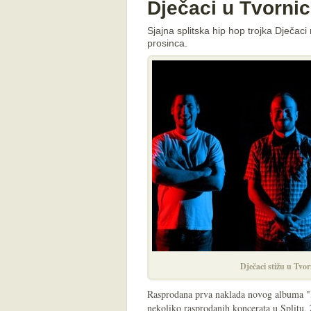
Dječaci u Tvornic
Sjajna splitska hip hop trojka Dječac
prosinca.
Dječaci stižu u Tvo
Rasprodana prva naklada novog albuma 
nekoliko rasprodanih koncerata u Splitu, Z