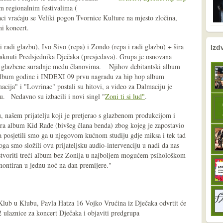
m regionalnim festivalima (
aci vraćaju se Veliki pogon Tvornice Kulture na mjesto zločina,
ni koncert.
nema prethodne s
sljedeće
 radi glazbu), Ivo Sivo (repa) i Zondo (repa i radi glazbu) + šira
Izd
taknuti Predsjednika Dječaka (presjedava). Grupa je osnovana
e glazbene suradnje među članovima. Njihov debitantski album
lbum godine i INDEXI 09 prvu nagradu za hip hop album
cija" i "Lovrinac" postali su hitovi, a video za Dalmaciju je
u. Nedavno su izbacili i novi singl "
Zoni ti si lud"
.
, našem prijatelju koji je pretjerao s glazbenom produkcijom i
ra album Kid Rađe (bivšeg člana benda) zbog kojeg je zapostavio
a posjetili smo ga u njegovom kućnom studiju gdje miksa i tek tad
toga smo složili ovu prijateljsku audio-intervenciju u nadi da nas
i stvoriti treći album bez Zonija u najboljem mogućem psihološkom
montiran u jednu noć na dan premijere."
Klub u Klubu, Pavla Hatza 16 Vojko Vrućina iz Dječaka odvrtit će
2 ulaznice za koncert Dječaka i objaviti predgrupa