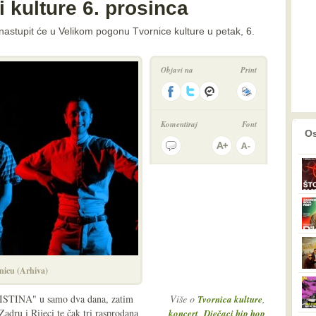
i kulture 6. prosinca
i nastupit će u Velikom pogonu Tvornice kulture u petak, 6.
Objavi na
Print
Komentiraj
Font
prethodno
2
Os
rnicu (Arhiva)
"ISTINA" u samo dva dana, zatim
Više o
,
Tvornica kulture
adru i Rijeci te čak tri rasprodana
,
koncert
Dječaci hip hop