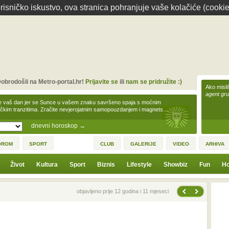
isničko iskustvo, ova stranica pohranjuje vaše kolačiće (cookie
obrodošli na Metro-portal.hr!
Prijavite se
ili
nam se pridružite :)
Ako misliš
agent gr
e vaš dan jer se Sunce u vašem znaku savršeno spaja s moćnim
čkim tranzitima. Zračite nevjerojatnim samopouzdanjem i magnets…
dnevni horoskop
→
OROM
SPORT
CLUB
GALERIJE
VIDEO
ARHIVA
Život
Kultura
Sport
Biznis
Lifestyle
Showbiz
Fun
Ho
Sljedeća vijest
Prethodna vijest
objavljeno prije 12 godina i 11 mjeseci