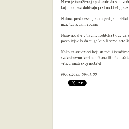
Novo je istraživanje pokazalo da se u zad
kojima djeca dobivaju prvi mobitel goto
Naime, pred deset godina prvi je mobitel d
niži, tek sedam godina.
Naravno, dvije trećine roditelja tvrde da 
posto izjavilo da su ga kupili samo zato š
Kako su stručnjaci koji su radili istraživa
svakodnevno koriste iPhone ili iPad, očito
vrtiću imati svoj mobitel.
09.08.2013. 09:01:00