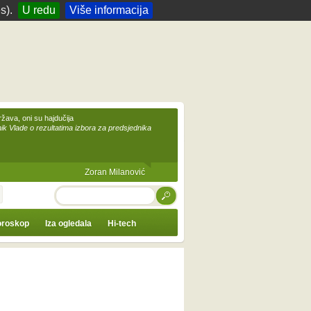
s).
U redu
Više informacija
žava, oni su hajdučija
ik Vlade o rezultatima izbora za predsjednika
Zoran Milanović
TRAŽI
roskop
Iza ogledala
Hi-tech