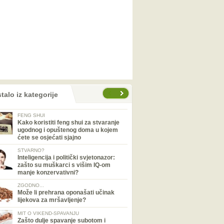
talo iz kategorije
FENG SHUI
Kako koristiti feng shui za stvaranje
ugodnog i opuštenog doma u kojem
ćete se osjećati sjajno
STVARNO?
Inteligencija i politički svjetonazor:
zašto su muškarci s višim IQ-om
manje konzervativni?
ZGODNO...
Može li prehrana oponašati učinak
lijekova za mršavljenje?
MIT O VIKEND-SPAVANJU
Zašto dulje spavanje subotom i