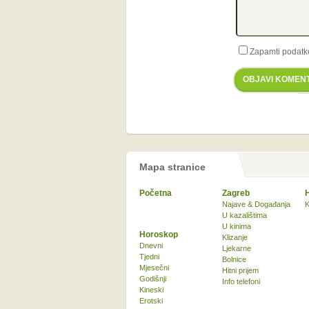
Zapamti podatk
OBJAVI KOMEN
Mapa stranice
Početna
Zagreb
Najave & Događanja
K
U kazalištima
U kinima
Horoskop
Klizanje
Dnevni
Ljekarne
Tjedni
Bolnice
Mjesečni
Hitni prijem
Godišnji
Info telefoni
Kineski
Erotski