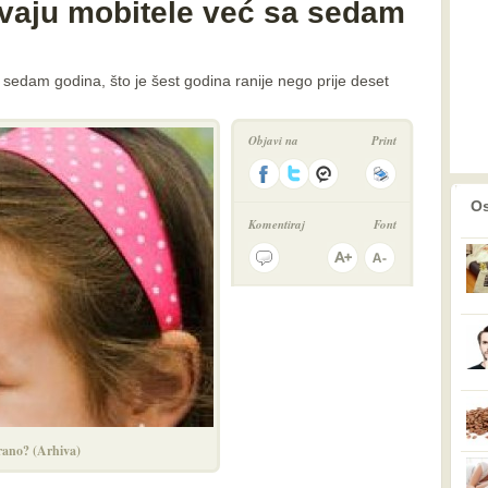
vaju mobitele već sa sedam
o sedam godina, što je šest godina ranije nego prije deset
Objavi na
Print
prethodno
2
Os
Komentiraj
Font
erano? (Arhiva)