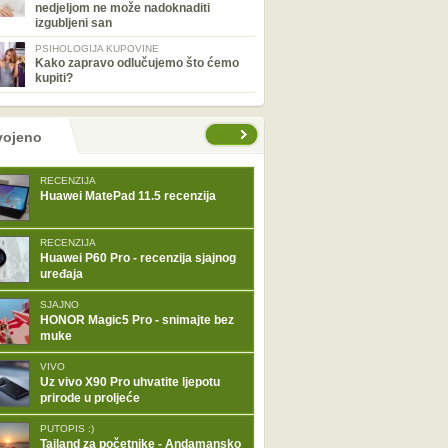
nedjeljom ne može nadoknaditi
izgubljeni san
PSIHOLOGIJA KUPOVINE
Kako zapravo odlučujemo što ćemo
kupiti?
tranice
vojeno
RECENZIJA
Huawei MatePad 11.5 recenzija
RECENZIJA
Huawei P60 Pro - recenzija sjajnog
uređaja
SJAJNO
HONOR Magic5 Pro - snimajte bez
muke
VIVO
Uz vivo X90 Pro uhvatite ljepotu
prirode u proljeće
PUTOPIS :)
Tajland za početnike - Andamansko