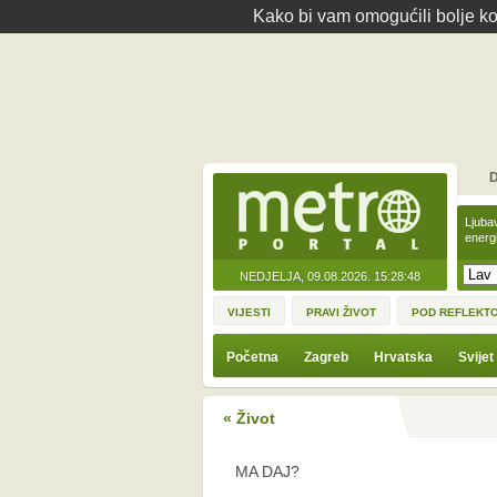
Kako bi vam omogućili bolje kor
D
Ljuba
energ
NEDJELJA, 09.08.2026.
15:28:48
VIJESTI
PRAVI ŽIVOT
POD REFLEKT
Početna
Zagreb
Hrvatska
Svijet
« Život
MA DAJ?