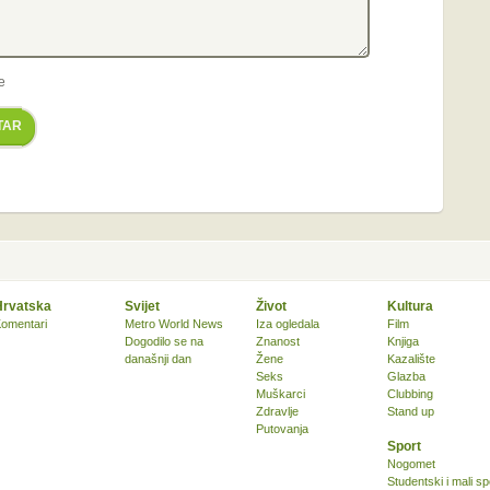
e
TAR
Hrvatska
Svijet
Život
Kultura
omentari
Metro World News
Iza ogledala
Film
Dogodilo se na
Znanost
Knjiga
današnji dan
Žene
Kazalište
Seks
Glazba
Muškarci
Clubbing
Zdravlje
Stand up
Putovanja
Sport
Nogomet
Studentski i mali sp