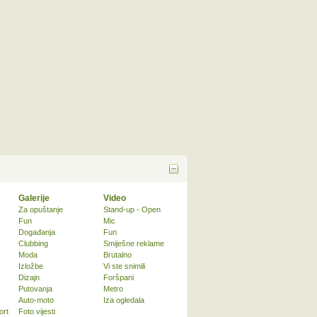
Galerije
Video
Za opuštanje
Stand-up - Open
Fun
Mic
Događanja
Fun
Clubbing
Smiješne reklame
Moda
Brutalno
Izložbe
Vi ste snimili
Dizajn
Foršpani
Putovanja
Metro
Auto-moto
Iza ogledala
ort
Foto vijesti