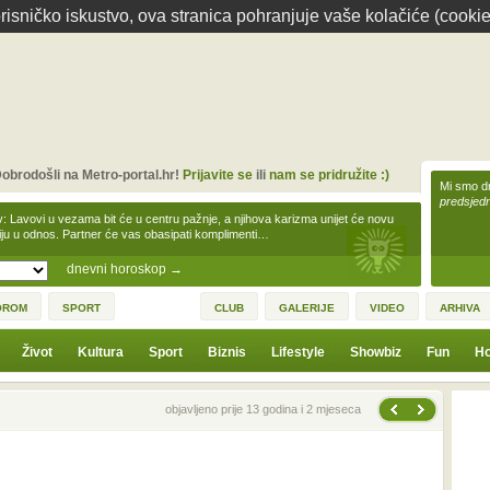
isničko iskustvo, ova stranica pohranjuje vaše kolačiće (cookie
obrodošli na Metro-portal.hr!
Prijavite se
ili
nam se pridružite :)
Mi smo dr
predsjedn
v: Lavovi u vezama bit će u centru pažnje, a njihova karizma unijet će novu
iju u odnos. Partner će vas obasipati komplimenti…
dnevni horoskop
→
OROM
SPORT
CLUB
GALERIJE
VIDEO
ARHIVA
Život
Kultura
Sport
Biznis
Lifestyle
Showbiz
Fun
Ho
Sljedeća vijest
Prethodna vijest
objavljeno prije 13 godina i 2 mjeseca