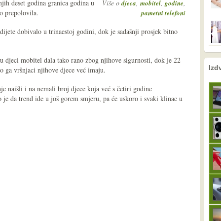
njih deset godina granica godina u
Više o
,
,
,
djeca
mobitel
godine
vo prepolovila.
pametni telefoni
ijete dobivalo u trinaestoj godini, dok je sadašnji prosjek bitno
su djeci mobitel dala tako rano zbog njihove sigurnosti, dok je 22
nema prethodne s
sljedeće
Izd
to ga vršnjaci njihove djece već imaju.
nje naišli i na nemali broj djece koja već s četiri godine
 je da trend ide u još gorem smjeru, pa će uskoro i svaki klinac u