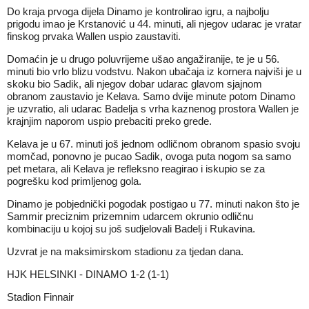
Do kraja prvoga dijela Dinamo je kontrolirao igru, a najbolju
prigodu imao je Krstanović u 44. minuti, ali njegov udarac je vratar
finskog prvaka Wallen uspio zaustaviti.
Domaćin je u drugo poluvrijeme ušao angažiranije, te je u 56.
minuti bio vrlo blizu vodstvu. Nakon ubačaja iz kornera najviši je u
skoku bio Sadik, ali njegov dobar udarac glavom sjajnom
obranom zaustavio je Kelava. Samo dvije minute potom Dinamo
je uzvratio, ali udarac Badelja s vrha kaznenog prostora Wallen je
krajnjim naporom uspio prebaciti preko grede.
Kelava je u 67. minuti još jednom odličnom obranom spasio svoju
momčad, ponovno je pucao Sadik, ovoga puta nogom sa samo
pet metara, ali Kelava je refleksno reagirao i iskupio se za
pogrešku kod primljenog gola.
Dinamo je pobjednički pogodak postigao u 77. minuti nakon što je
Sammir preciznim prizemnim udarcem okrunio odličnu
kombinaciju u kojoj su još sudjelovali Badelj i Rukavina.
Uzvrat je na maksimirskom stadionu za tjedan dana.
HJK HELSINKI - DINAMO 1-2 (1-1)
Stadion Finnair