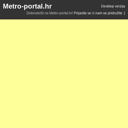
Metro-portal.hr
Desktop verzija
Dobrodošli na Metro-portal.hr!
Prijavite se
ili
nam se pridružite :)