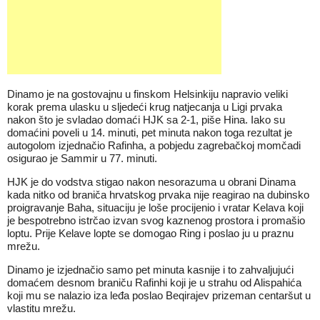
Dinamo je na gostovajnu u finskom Helsinkiju napravio veliki
korak prema ulasku u sljedeći krug natjecanja u Ligi prvaka
nakon što je svladao domaći HJK sa 2-1, piše Hina. Iako su
domaćini poveli u 14. minuti, pet minuta nakon toga rezultat je
autogolom izjednačio Rafinha, a pobjedu zagrebačkoj momčadi
osigurao je Sammir u 77. minuti.
HJK je do vodstva stigao nakon nesorazuma u obrani Dinama
kada nitko od braniča hrvatskog prvaka nije reagirao na dubinsko
proigravanje Baha, situaciju je loše procijenio i vratar Kelava koji
je bespotrebno istrčao izvan svog kaznenog prostora i promašio
loptu. Prije Kelave lopte se domogao Ring i poslao ju u praznu
mrežu.
Dinamo je izjednačio samo pet minuta kasnije i to zahvaljujući
domaćem desnom braniču Rafinhi koji je u strahu od Alispahića
koji mu se nalazio iza leđa poslao Beqirajev prizeman centaršut u
vlastitu mrežu.