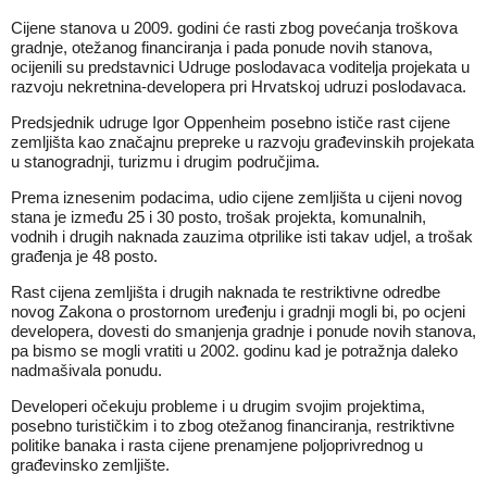
Cijene stanova u 2009. godini će rasti zbog povećanja troškova
gradnje, otežanog financiranja i pada ponude novih stanova,
ocijenili su predstavnici Udruge poslodavaca voditelja projekata u
razvoju nekretnina-developera pri Hrvatskoj udruzi poslodavaca.
Predsjednik udruge Igor Oppenheim posebno ističe rast cijene
zemljišta kao značajnu prepreke u razvoju građevinskih projekata
u stanogradnji, turizmu i drugim područjima.
Prema iznesenim podacima, udio cijene zemljišta u cijeni novog
stana je između 25 i 30 posto, trošak projekta, komunalnih,
vodnih i drugih naknada zauzima otprilike isti takav udjel, a trošak
građenja je 48 posto.
Rast cijena zemljišta i drugih naknada te restriktivne odredbe
novog Zakona o prostornom uređenju i gradnji mogli bi, po ocjeni
developera, dovesti do smanjenja gradnje i ponude novih stanova,
pa bismo se mogli vratiti u 2002. godinu kad je potražnja daleko
nadmašivala ponudu.
Developeri očekuju probleme i u drugim svojim projektima,
posebno turističkim i to zbog otežanog financiranja, restriktivne
politike banaka i rasta cijene prenamjene poljoprivrednog u
građevinsko zemljište.