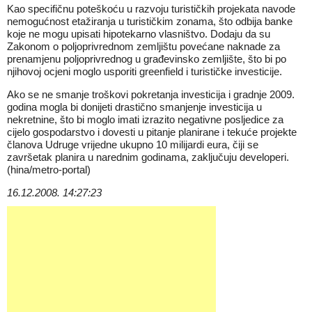
Kao specifičnu poteškoću u razvoju turističkih projekata navode
nemogućnost etažiranja u turističkim zonama, što odbija banke
koje ne mogu upisati hipotekarno vlasništvo. Dodaju da su
Zakonom o poljoprivrednom zemljištu povećane naknade za
prenamjenu poljoprivrednog u građevinsko zemljište, što bi po
njihovoj ocjeni moglo usporiti greenfield i turističke investicije.
Ako se ne smanje troškovi pokretanja investicija i gradnje 2009.
godina mogla bi donijeti drastično smanjenje investicija u
nekretnine, što bi moglo imati izrazito negativne posljedice za
cijelo gospodarstvo i dovesti u pitanje planirane i tekuće projekte
članova Udruge vrijedne ukupno 10 milijardi eura, čiji se
završetak planira u narednim godinama, zaključuju developeri.
(hina/metro-portal)
16.12.2008. 14:27:23