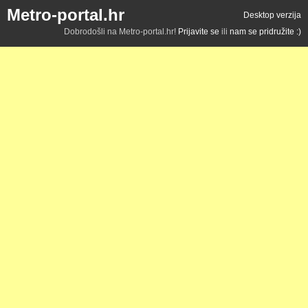
Metro-portal.hr
Desktop verzija
Dobrodošli na Metro-portal.hr!
Prijavite se
ili
nam se pridružite :)