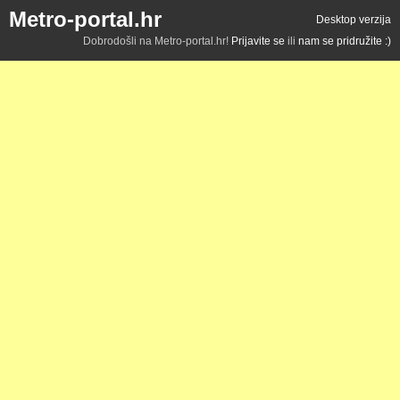
Metro-portal.hr
Desktop verzija
Dobrodošli na Metro-portal.hr!
Prijavite se
ili
nam se pridružite :)