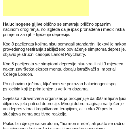
Halucinogene gljive
obično se smatraju prilično opasnim
načinom drogiranja, no izgleda da je ipak pronađena i medicinska
primjena za njih - liječenje depresije.
Kod 8 pacijenata kojima nisu pomagali standardni lijekovi je nakon
provedenog testiranja zabilježeno povlačenje simptoma depresije,
objavio je stručni časopis Lancet Psychiatry.
Kod 5 pacijenata se simptomi depresije nisu vratili niti 3 mjeseca
nakon završetka eksperimenta, dodaju istraživači s Imperial
College London.
Po njihovim riječima, ključnom se pokazao halucinogeni spoj
psilocibin koji je primijenjen u velikim dozama.
Svjetska zdravstvena organizacija procjenjuje da 350 milijuna ljudi
diljem svijeta pati od depresije. Mnogi dobro reagiraju na liječenje
antidepresivima i kognitivnom terapijom, ali u oko 20 posto
slučajeva nema pozitivne reakcije.
Psilocibin djeluje na serotonin, "hormon sreće", ali pošto se radi o
haluciongenu koji može izazvati i neugodne nuspojave,