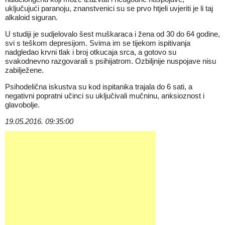
uključujući paranoju, znanstvenici su se prvo htjeli uvjeriti je li taj
alkaloid siguran.
U studiji je sudjelovalo šest muškaraca i žena od 30 do 64 godine,
svi s teškom depresijom. Svima im se tijekom ispitivanja
nadgledao krvni tlak i broj otkucaja srca, a gotovo su
svakodnevno razgovarali s psihijatrom. Ozbiljnije nuspojave nisu
zabilježene.
Psihodelična iskustva su kod ispitanika trajala do 6 sati, a
negativni popratni učinci su uključivali mučninu, anksioznost i
glavobolje.
19.05.2016. 09:35:00