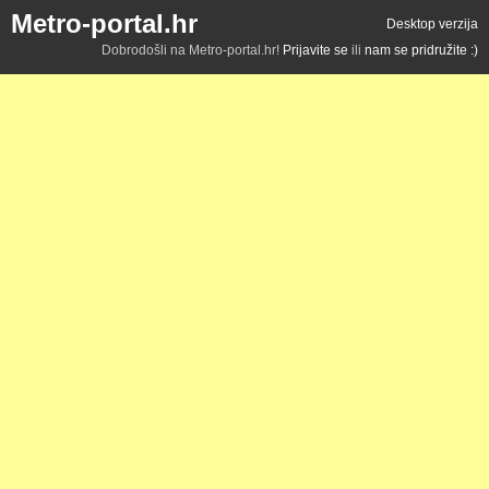
Metro-portal.hr
Desktop verzija
Dobrodošli na Metro-portal.hr!
Prijavite se
ili
nam se pridružite :)