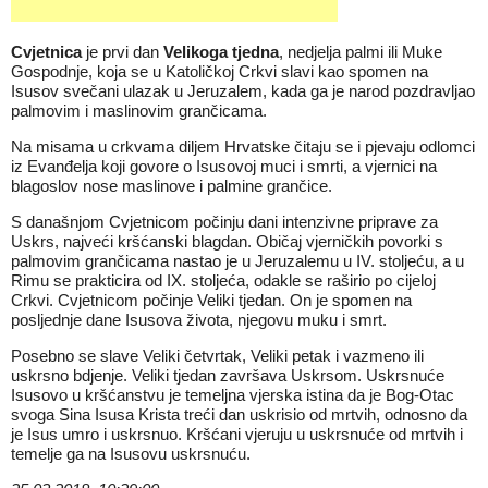
Cvjetnica
je prvi dan
Velikoga tjedna
, nedjelja palmi ili Muke
Gospodnje, koja se u Katoličkoj Crkvi slavi kao spomen na
Isusov svečani ulazak u Jeruzalem, kada ga je narod pozdravljao
palmovim i maslinovim grančicama.
Na misama u crkvama diljem Hrvatske čitaju se i pjevaju odlomci
iz Evanđelja koji govore o Isusovoj muci i smrti, a vjernici na
blagoslov nose maslinove i palmine grančice.
S današnjom Cvjetnicom počinju dani intenzivne priprave za
Uskrs, najveći kršćanski blagdan. Običaj vjerničkih povorki s
palmovim grančicama nastao je u Jeruzalemu u IV. stoljeću, a u
Rimu se prakticira od IX. stoljeća, odakle se raširio po cijeloj
Crkvi. Cvjetnicom počinje Veliki tjedan. On je spomen na
posljednje dane Isusova života, njegovu muku i smrt.
Posebno se slave Veliki četvrtak, Veliki petak i vazmeno ili
uskrsno bdjenje. Veliki tjedan završava Uskrsom. Uskrsnuće
Isusovo u kršćanstvu je temeljna vjerska istina da je Bog-Otac
svoga Sina Isusa Krista treći dan uskrisio od mrtvih, odnosno da
je Isus umro i uskrsnuo. Kršćani vjeruju u uskrsnuće od mrtvih i
temelje ga na Isusovu uskrsnuću.