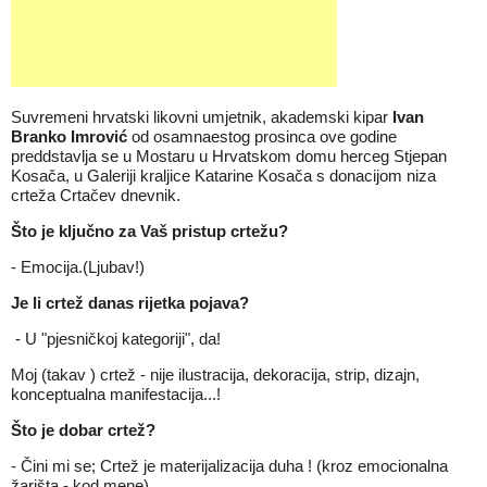
Suvremeni hrvatski likovni umjetnik, akademski kipar
Ivan
Branko Imrović
od osamnaestog prosinca ove godine
preddstavlja se u Mostaru u Hrvatskom domu herceg Stjepan
Kosača, u Galeriji kraljice Katarine Kosača s donacijom niza
crteža Crtačev dnevnik.
Što je ključno za Vaš pristup crtežu?
-⁠ Emocija.(Ljubav!)
Je li crtež danas rijetka pojava?
⁠ - U "pjesničkoj kategoriji", da!
Moj (takav ) crtež - nije ilustracija, dekoracija, strip, dizajn,
konceptualna manifestacija...!
Što je dobar crtež?
- Čini mi se; Crtež je materijalizacija duha ! (kroz emocionalna
žarišta - kod mene).