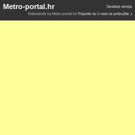
Metro-portal.hr
Desktop verzija
Dobrodošli na Metro-portal.hr!
Prijavite se
ili
nam se pridružite :)