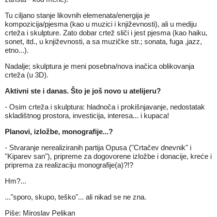
Tu ciljano stanje likovnih elemenata/energija je
kompozicija/pjesma (kao u muzici i književnosti), ali u mediju
crteža i skulpture. Zato dobar crtež sliči i jest pjesma (kao haiku,
sonet, itd., u književnosti, a sa muzičke str.; sonata, fuga ,jazz,
etno...).
Nadalje; skulptura je meni posebna/nova inačica oblikovanja
crteža (u 3D).
Aktivni ste i danas. Što je još novo u atelijeru?
- Osim crteža i skulptura: hladnoča i prokišnjavanje, nedostatak
skladištnog prostora, investicija, interesa... i kupaca!
Planovi, izložbe, monografije...?
- Stvaranje nerealiziranih partija Opusa ("Crtačev dnevnik" i
"Kiparev san"), pripreme za dogovorene izložbe i donacije, kreće i
priprema za realizaciju monografije(a)?!?
Hm?...
..."sporo, skupo, teško"... ali nikad se ne zna.
Piše: Miroslav Pelikan