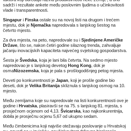
sadrži i rezultate ankete među poslovnim ljudima o učinkovitosti
vlade i transparentnosti.
Singapur
i
Finska
ostale su na novoj listi na drugom i trećem
mjestu, dok je
Njemačka
napredovala s lanjskog šestog na
četvrto mjesto.
Za dva mjesta, na peto, napredovale su i
Sjedinjene Američke
Države
, što se, nakon četiri godine silaznog trenda, zahvaljuje
jačanju inovacijskih kapaciteta najvećeg svjetskog gospodarstva.
Šesta je
Švedska
, koja je lani bila četvrta. Na sedmo mjesto
napredovao je s lanjskog devetog
Hong Kong
, dok je
osma
Nizozemska
, koja je pala s prošlogodišnjeg petog mjesta.
Deveti po konkurentnosti je
Japan
, koji je prošle godine bio
deseti, dok je
Velika Britanija
skliznula s lanjskog osmog na 10.
mjesto.
Među zemljama koje su napredovale na listi konkurentnosti ove je
godine i
Hrvatska
, plasiravši se na 75. s lanjskog 81. mjesta, s
prosječnom ocjenom od 4,13.
Švicarska
, kao najkonkurentnija,
dobila je prosječnu ocjenu 5,67 od ukupno sedam.
Među čimbenicima koji najviše otežavaju poslovanje u Hrvatskoj