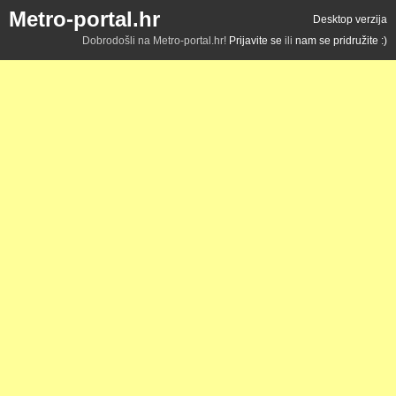
Metro-portal.hr
Desktop verzija
Dobrodošli na Metro-portal.hr!
Prijavite se
ili
nam se pridružite :)