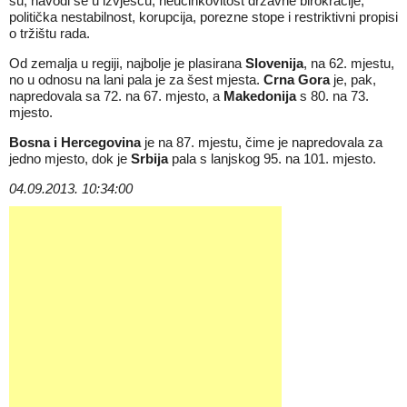
su, navodi se u izvješću, neučinkovitost državne birokracije,
politička nestabilnost, korupcija, porezne stope i restriktivni propisi
o tržištu rada.
Od zemalja u regiji, najbolje je plasirana
Slovenija
, na 62. mjestu,
no u odnosu na lani pala je za šest mjesta.
Crna Gora
je, pak,
napredovala sa 72. na 67. mjesto, a
Makedonija
s 80. na 73.
mjesto.
Bosna i Hercegovina
je na 87. mjestu, čime je napredovala za
jedno mjesto, dok je
Srbija
pala s lanjskog 95. na 101. mjesto.
04.09.2013. 10:34:00