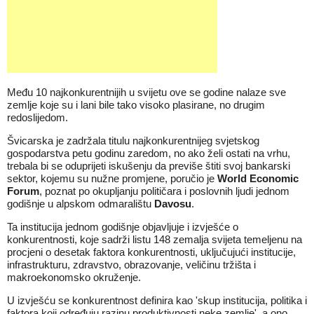
Među 10 najkonkurentnijih u svijetu ove se godine nalaze sve
zemlje koje su i lani bile tako visoko plasirane, no drugim
redoslijedom.
Švicarska je zadržala titulu najkonkurentnijeg svjetskog
gospodarstva petu godinu zaredom, no ako želi ostati na vrhu,
trebala bi se oduprijeti iskušenju da previše štiti svoj bankarski
sektor, kojemu su nužne promjene, poručio je
World Economic
Forum
, poznat po okupljanju političara i poslovnih ljudi jednom
godišnje u alpskom odmaralištu
Davosu
.
Ta institucija jednom godišnje objavljuje i izvješće o
konkurentnosti, koje sadrži listu 148 zemalja svijeta temeljenu na
procjeni o desetak faktora konkurentnosti, uključujući institucije,
infrastrukturu, zdravstvo, obrazovanje, veličinu tržišta i
makroekonomsko okruženje.
U izvješću se konkurentnost definira kao 'skup institucija, politika i
faktora koji određuju razinu produktivnosti neke zemlje', a ono