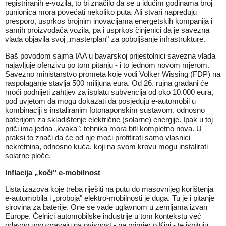
registriranih e-vozila, to bi značilo da se u idućim godinama broj
punionica mora povećati nekoliko puta. Ali stvari napreduju
presporo, usprkos brojnim inovacijama energetskih kompanija i
samih proizvođača vozila, pa i usprkos činjenici da je savezna
vlada objavila svoj „masterplan" za poboljšanje infrastrukture.
Baš povodom sajma IAA u bavarskoj prijestolnici savezna vlada
najavljuje ofenzivu po tom pitanju - i to jednom novom mjerom.
Savezno ministarstvo prometa koje vodi Volker Wissing (FDP) na
raspolaganje stavlja 500 milijuna eura. Od 26. rujna građani će
moći podnijeti zahtjev za isplatu subvencija od oko 10.000 eura,
pod uvjetom da mogu dokazati da posjeduju e-automobil u
kombinaciji s instaliranim fotonaponskim sustavom, odnosno
baterijom za skladištenje električne (solarne) energije. Ipak u toj
priči ima jedna „kvaka": tehnika mora biti kompletno nova. U
praksi to znači da će od nje moći profitirati samo vlasnici
nekretnina, odnosno kuća, koji na svom krovu mogu instalirati
solarne ploče.
Inflacija „koči" e-mobilnost
Lista izazova koje treba riješiti na putu do masovnijeg korištenja
e-automobila i „proboja" elektro-mobilnosti je duga. Tu je i pitanje
sirovina za baterije. One se vade uglavnom u zemljama izvan
Europe. Čelnici automobilske industrije u tom kontekstu već
odavno upozoravaju na ovisnost - na primjer o Kini - te ispituju