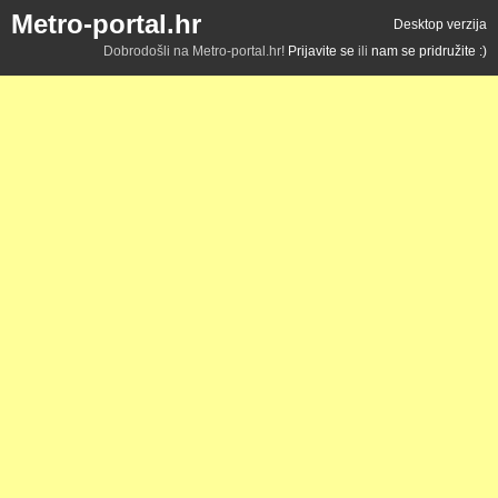
Metro-portal.hr
Desktop verzija
Dobrodošli na Metro-portal.hr!
Prijavite se
ili
nam se pridružite :)