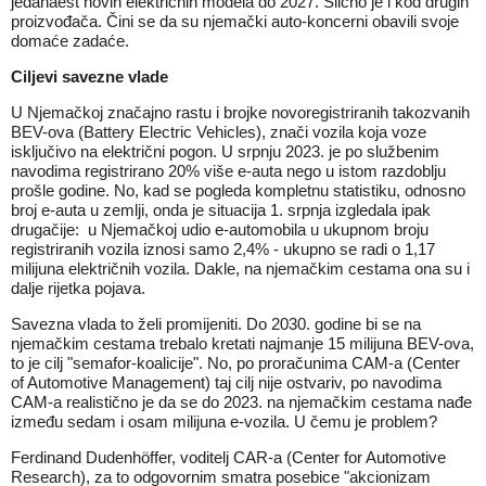
jedanaest novih električnih modela do 2027. Slično je i kod drugih
proizvođača. Čini se da su njemački auto-koncerni obavili svoje
domaće zadaće.
Ciljevi savezne vlade
U Njemačkoj značajno rastu i brojke novoregistriranih takozvanih
BEV-ova (Battery Electric Vehicles), znači vozila koja voze
isključivo na električni pogon. U srpnju 2023. je po službenim
navodima registrirano 20% više e-auta nego u istom razdoblju
prošle godine. No, kad se pogleda kompletnu statistiku, odnosno
broj e-auta u zemlji, onda je situacija 1. srpnja izgledala ipak
drugačije: u Njemačkoj udio e-automobila u ukupnom broju
registriranih vozila iznosi samo 2,4% - ukupno se radi o 1,17
milijuna električnih vozila. Dakle, na njemačkim cestama ona su i
dalje rijetka pojava.
Savezna vlada to želi promijeniti. Do 2030. godine bi se na
njemačkim cestama trebalo kretati najmanje 15 milijuna BEV-ova,
to je cilj "semafor-koalicije". No, po proračunima CAM-a (Center
of Automotive Management) taj cilj nije ostvariv, po navodima
CAM-a realistično je da se do 2023. na njemačkim cestama nađe
između sedam i osam milijuna e-vozila. U čemu je problem?
Ferdinand Dudenhöffer, voditelj CAR-a (Center for Automotive
Research), za to odgovornim smatra posebice "akcionizam