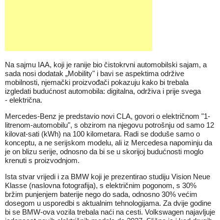
Na sajmu IAA, koji je ranije bio čistokrvni automobilski sajam, a
sada nosi dodatak „Mobility" i bavi se aspektima održive
mobilnosti, njemački proizvođači pokazuju kako bi trebala
izgledati budućnost automobila: digitalna, održiva i prije svega
- električna.
Mercedes-Benz je predstavio novi CLA, govori o električnom "1-
litrenom-automobilu", s obzirom na njegovu potrošnju od samo 12
kilovat-sati (kWh) na 100 kilometara. Radi se doduše samo o
konceptu, a ne serijskom modelu, ali iz Mercedesa napominju da
je on blizu serije, odnosno da bi se u skorijoj budućnosti moglo
krenuti s proizvodnjom.
Ista stvar vrijedi i za BMW koji je prezentirao studiju Vision Neue
Klasse (naslovna fotografija), s električnim pogonom, s 30%
bržim punjenjem baterije nego do sada, odnosno 30% većim
dosegom u usporedbi s aktualnim tehnologijama. Za dvije godine
bi se BMW-ova vozila trebala naći na cesti. Volkswagen najavljuje