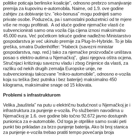
politike poticaja berlinske koalicije", odnosno prebrzo smanjivanje
premija za kupovinu e-automobila. Naime, od 1.9. ove godine
zahtjev za dobivanje tzv. "eko-bonusa" mogu podnijeti samo
private osobe. Poduzeća, pa i samostalni poduzetnici od te mjere
više ne mogu profitirati. A od iduće godine njemačke vlasti će
subvencionirati samo ona vozila čija cijena iznosi maksimalno
45.000 eura. Već početkom tekuće godine nadležno Ministarstvo
gospodarstva je već ukinulo premije za Plug-In-Hybride. To je bila
greška, smatra Dudenhöffer: "Habeck (savezni ministar
gospodarstva, nap. red.) tako za njemačke proizvođače uništava
posao s elektro-autima u Njemačkoj", glasi njegova oštra ocjena.
Stručnjaci kritiziraju saveznu vladu i zbog činjenice da vlasti, za
razliku od nekih drugih zemalja Europske unije, ne
subvencioniraju takozvane "mikro-automobile", odnosno e-vozila
koja su teška (bez putnika i bez baterije) maksimalno 450
kilograma, maksimalne snage od 15 kilovata.
Problemi s infrastrukturom
Velika „bauštela" na putu u električnu budućnost u Njemačkoj je i
infrastruktura za punjenje e-vozila. Po službenim navodima u
Njemačkoj je 1.6. ove godine bilo točno 92.672 javno dostupnih
punionica za e-automobile. Od toga je otprilike samo svaki peti
punkt bio prikladan za brzo punjenje baterija. Ako bi broj stanica
za punjenje e-vozila trebao pratiti tempo povećanja broja