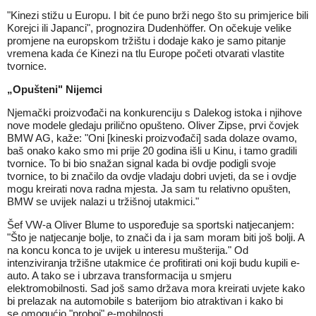
"Kinezi stižu u Europu. I bit će puno brži nego što su primjerice bili
Korejci ili Japanci", prognozira Dudenhöffer. On očekuje velike
promjene na europskom tržištu i dodaje kako je samo pitanje
vremena kada će Kinezi na tlu Europe početi otvarati vlastite
tvornice.
„Opušteni" Nijemci
Njemački proizvođači na konkurenciju s Dalekog istoka i njihove
nove modele gledaju prilično opušteno. Oliver Zipse, prvi čovjek
BMW AG, kaže: "Oni [kineski proizvođači] sada dolaze ovamo,
baš onako kako smo mi prije 20 godina išli u Kinu, i tamo gradili
tvornice. To bi bio snažan signal kada bi ovdje podigli svoje
tvornice, to bi značilo da ovdje vladaju dobri uvjeti, da se i ovdje
mogu kreirati nova radna mjesta. Ja sam tu relativno opušten,
BMW se uvijek nalazi u tržišnoj utakmici."
Šef VW-a Oliver Blume to uspoređuje sa sportski natjecanjem:
"Što je natjecanje bolje, to znači da i ja sam moram biti još bolji. A
na koncu konca to je uvijek u interesu mušterija." Od
intenziviranja tržišne utakmice će profitirati oni koji budu kupili e-
auto. A tako se i ubrzava transformacija u smjeru
elektromobilnosti. Sad još samo država mora kreirati uvjete kako
bi prelazak na automobile s baterijom bio atraktivan i kako bi
se omogućio "proboj" e-mobilnosti.