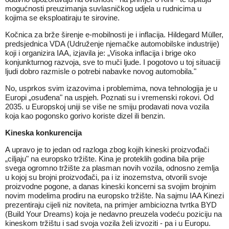
mogućnosti preuzimanja suvlasničkog udjela u rudnicima u
kojima se eksploatiraju te sirovine.
Kočnica za brže širenje e-mobilnosti je i inflacija. Hildegard Müller,
predsjednica VDA (Udruženje njemačke automobilske industrije)
koji i organizira IAA, izjavila je: „Visoka inflacija i brige oko
konjunkturnog razvoja, sve to muči ljude. I pogotovo u toj situaciji
ljudi dobro razmisle o potrebi nabavke novog automobila."
No, usprkos svim izazovima i problemima, nova tehnologija je u
Europi „osuđena" na uspjeh. Poznati su i vremenski rokovi. Od
2035. u Europskoj uniji se više ne smiju prodavati nova vozila
koja kao pogonsko gorivo koriste dizel ili benzin.
Kineska konkurencija
A upravo je to jedan od razloga zbog kojih kineski proizvođači
„ciljaju" na europsko tržište. Kina je proteklih godina bila prije
svega ogromno tržište za plasman novih vozila, odnosno zemlja
u kojoj su brojni proizvođači, pa i iz inozemstva, otvorili svoje
proizvodne pogone, a danas kineski koncerni sa svojim brojnim
novim modelima prodiru na europsko tržište. Na sajmu IAA Kinezi
prezentiraju cijeli niz noviteta, na primjer ambiciozna tvrtka BYD
(Build Your Dreams) koja je nedavno preuzela vodeću poziciju na
kineskom tržištu i sad svoja vozila želi izvoziti - pa i u Europu.