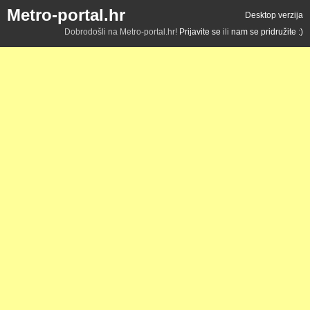
Metro-portal.hr
Desktop verzija
Dobrodošli na Metro-portal.hr!
Prijavite se
ili
nam se pridružite :)