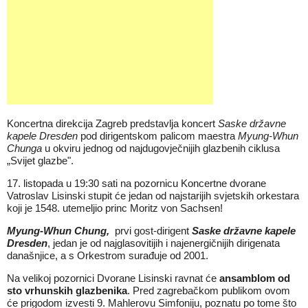
Koncertna direkcija Zagreb predstavlja koncert
Saske državne
kapele Dresden
pod dirigentskom palicom maestra
Myung-Whun
Chunga
u okviru jednog od najdugovječnijih glazbenih ciklusa
„Svijet glazbe".
17. listopada u 19:30 sati na pozornicu Koncertne dvorane
Vatroslav Lisinski stupit će jedan od najstarijih svjetskih orkestara
koji je 1548. utemeljio princ Moritz von Sachsen!
Myung-Whun Chung,
prvi gost-dirigent
Saske državne kapele
Dresden
, jedan je od najglasovitijih i najenergičnijih dirigenata
današnjice, a s Orkestrom surađuje od 2001.
Na velikoj pozornici Dvorane Lisinski ravnat će
ansamblom od
sto vrhunskih glazbenika
. Pred zagrebačkom publikom ovom
će prigodom izvesti 9. Mahlerovu Simfoniju, poznatu po tome što