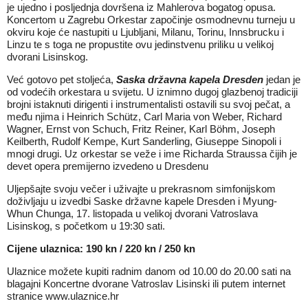
je ujedno i posljednja dovršena iz Mahlerova bogatog opusa.
Koncertom u Zagrebu Orkestar započinje osmodnevnu turneju u
okviru koje će nastupiti u Ljubljani, Milanu, Torinu, Innsbrucku i
Linzu te s toga ne propustite ovu jedinstvenu priliku u velikoj
dvorani Lisinskog.
Već gotovo pet stoljeća,
Saska državna kapela Dresden
jedan je
od vodećih orkestara u svijetu. U iznimno dugoj glazbenoj tradiciji
brojni istaknuti dirigenti i instrumentalisti ostavili su svoj pečat, a
među njima i Heinrich Schütz, Carl Maria von Weber, Richard
Wagner, Ernst von Schuch, Fritz Reiner, Karl Böhm, Joseph
Keilberth, Rudolf Kempe, Kurt Sanderling, Giuseppe Sinopoli i
mnogi drugi. Uz orkestar se veže i ime Richarda Straussa čijih je
devet opera premijerno izvedeno u Dresdenu
Uljepšajte svoju večer i uživajte u prekrasnom simfonijskom
doživljaju u izvedbi Saske državne kapele Dresden i Myung-
Whun Chunga, 17. listopada u velikoj dvorani Vatroslava
Lisinskog, s početkom u 19:30 sati.
Cijene ulaznica:
190 kn / 220 kn / 250 kn
Ulaznice možete kupiti radnim danom od 10.00 do 20.00 sati na
blagajni Koncertne dvorane Vatroslav Lisinski ili putem internet
stranice
www.ulaznice.hr